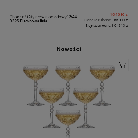
ł
1 043,10 zł
Chodzież City serwis obiadowy 12/44
ł
Cena regularna:
1 159,00 zł
B325 Platynowa linia
ł
Najniższa cena:
1 043,10 zł
Nowości