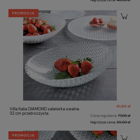
Najniższa cena:
46,90 zł
PROMOCJA
61,60 zł
Villa Italia DIAMOND salaterka owalna
32 cm przeźroczysta
Cena regularna:
77,00 zł
Najniższa cena:
39,00 zł
PROMOCJA