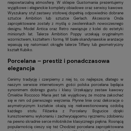
niepowtarzalną atmosferę. W sklepie Gustomania prezentujemy
wyjątkowe i eleganckie komplety obiadowe oraz serwisy kawowe.
Wyszukany styl zastawy stołowej dopełnią odpowiednio dobrane
sztućce Ambition lub sztućce Gerlach. Akcesoria Onda
zaprojektowane zostały z myślą o zwolennikach nowoczesnego
designu. Model Antica oraz Retro nawiązuje z kolei do estetyki
minionych lat. Talerze Ambition Poppy urzekają oryginalnym
wzornictwem, kształtem i formą. W białe skandynawskie aranżacje
wpasują się natomiast okrągłe talerze Tiffany lub geometryczny
kształt Kubiko.
Porcelana – prestiż i ponadczasowa
elegancja
Cenimy tradycję i czerpiemy z niej to, co najlepsze, dlatego w
naszym serwisie internetowym gości polska porcelana będąca
synonimem dobrego gustu i klasy. Urzekający zestaw kawowy
Ćmielów Roccoco Maria jest tak wyjątkowy, że można zakochać
się w nim od pierwszego wejrzenia. Płynne linie oraz dekoracje o
asymetrycznym kształcie okażą się niekwestionowaną ozdobą
każdego stołu. Filiżanka z Porcelany Bogucice dzięki
kunsztownemu wykonaniu i zachwycającemu ręcznemu zdobieniu
na pewno skradnie serce miłośników klasycznego piękna. Rosnącą
popularnością cieszy się też Chodzież porcelana zaprojektowana