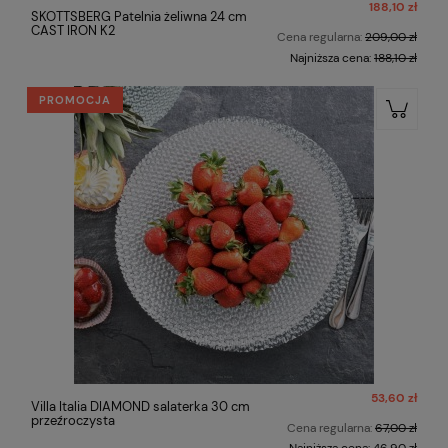
188,10 zł
SKOTTSBERG Patelnia żeliwna 24 cm
CAST IRON K2
Cena regularna:
209,00 zł
Najniższa cena:
188,10 zł
PROMOCJA
53,60 zł
Villa Italia DIAMOND salaterka 30 cm
przeźroczysta
Cena regularna:
67,00 zł