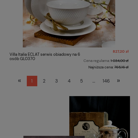
827,20 zł
Villa Italia ECLAT serwis obiadowy na 6
osób GL0370
Cena regularna:
1 034,00 zł
Najniższa cena:
765,16 zł
«
»
1
2
3
4
5
...
146