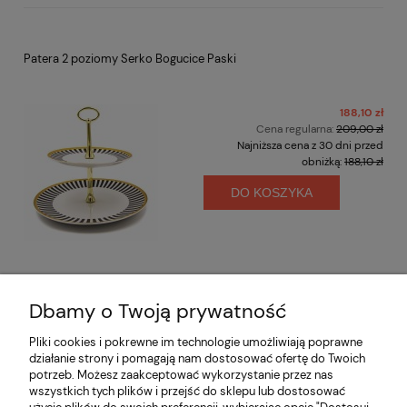
Patera 2 poziomy Serko Bogucice Paski
188,10 zł
Cena regularna:
209,00 zł
Najniższa cena z 30 dni przed
obniżką:
188,10 zł
DO KOSZYKA
Dbamy o Twoją prywatność
Opinie o produkcie (0)
Pliki cookies i pokrewne im technologie umożliwiają poprawne
działanie strony i pomagają nam dostosować ofertę do Twoich
potrzeb. Możesz zaakceptować wykorzystanie przez nas
Informacje
wszystkich tych plików i przejść do sklepu lub dostosować