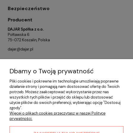
Bezpieczeństwo
Producent
DAJAR Spółka z o.o.
Połtawska 6
75-072 Koszalin, Polska
dajar@dajar.pl
Dbamy o Twoją prywatność
Opinie o produkcie (0)
Pliki cookies i pokrewne im technologie umożliwiają poprawne
działanie strony i pomagają nam dostosować ofertę do Twoich
potrzeb. Możesz zaakceptować wykorzystanie przez nas
Informacje
wszystkich tych plików i przejść do sklepu lub dostosować
użycie plików do swoich preferencji, wybierając opcję "Dostosuj
zgody".
Płatności i dostawa
Więcej o plikach cookies przeczytasz w naszej Polityce
prywatności.
Moje konto