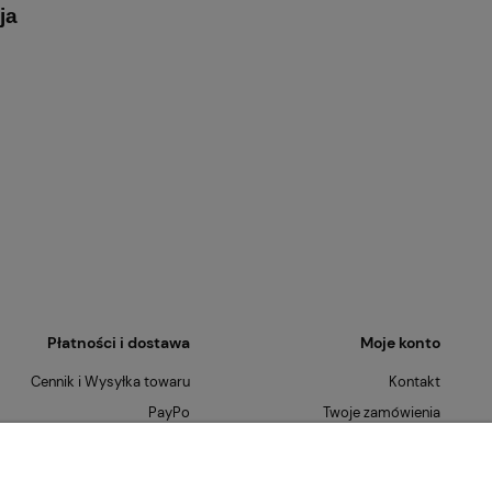
ja
Płatności i dostawa
Moje konto
Cennik i Wysyłka towaru
Kontakt
PayPo
Twoje zamówienia
Płatności Ratalne
Ustawienia konta
Szybkie Zwroty