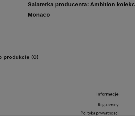
Salaterka producenta: Ambition kolekc
Monaco
o produkcie (0)
Informacje
Regulaminy
Polityka prywatności
Zwroty i reklamacje