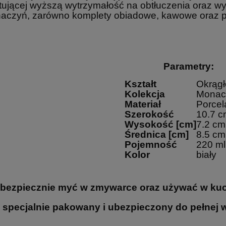
ującej wyższą wytrzymałość na obtłuczenia oraz wy
naczyń, zarówno komplety obiadowe, kawowe oraz p
Parametry:
Kształt
Okrągł
136,15 zł
Kolekcja
Monac
Cena regularna:
Cena
151,28 zł
Materiał
Porce
iliżanek espresso
CARMANI Kubek 350 ml -
Najniższa cena:
Naj
Adela
Gustav Klimt. Judith I
Szerokość
10.7 c
123,34 zł
Wysokość [cm]
7.2 cm
Średnica [cm]
8.5 cm
Pojemność
220 ml
Kolor
biały
bezpiecznie myć w zmywarce oraz używać w kuc
 specjalnie pakowany i ubezpieczony do pełnej w