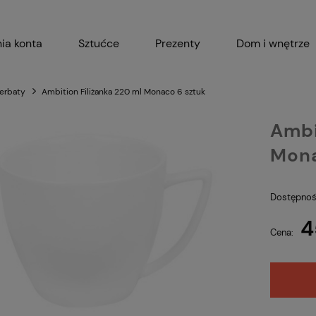
ia konta
Sztućce
Prezenty
Dom i wnętrze
Akcesoria kuchenne
Garnki i 
herbaty
Ambition Filiżanka 220 ml Monaco 6 sztuk
Ambi
Mona
Dostępnoś
4
Cena: