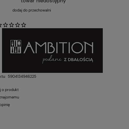
towar niedostępny
dodaj do przechowalni
:
ktu:
5904134946225
j o produkt
 znajomemu
opinię