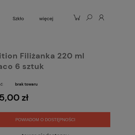
Szkło
więcej
Patelnie
Popularne
tion Filiżanka 220 ml
co 6 sztuk
ć:
brak towaru
5,00 zł
POWIADOM O DOSTĘPNOŚCI