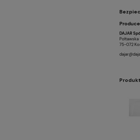
Bezpie
Produce
DAJAR Spół
Połtawska
75-072 Kos
dajar@daja
Produk