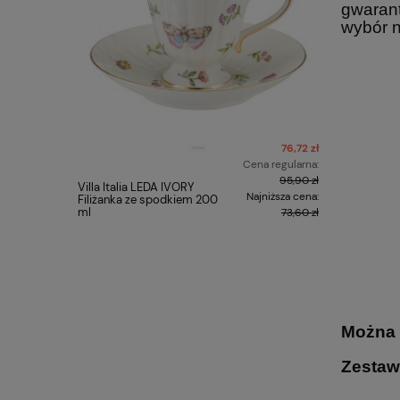
gwarant
wybór 
76,72 zł
Cena regularna:
95,90 zł
Villa Italia LEDA IVORY
Zestaw 2 f
Najniższa cena:
Filiżanka ze spodkiem 200
- Gustav 
ml
73,60 zł
Można 
Zestaw