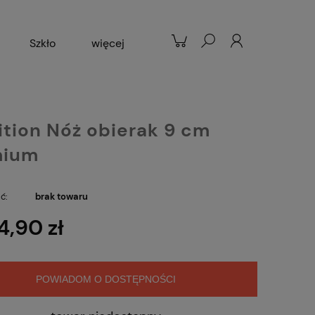
Szkło
więcej
Patelnie
Popularne
tion Nóż obierak 9 cm
mium
ć:
brak towaru
4,90 zł
POWIADOM O DOSTĘPNOŚCI