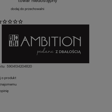
towar niedostępny
dodaj do przechowalni
:
ktu:
5904134204820
j o produkt
 znajomemu
opinię