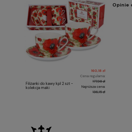
Opinie 
160,18 zł
Cena regularna:
177,98 zł
Filiżanki do kawy kpl 2 szt -
Bucik dzi
Najniższa cena:
kolekcja maki
products 
Crystals
136,15 zł