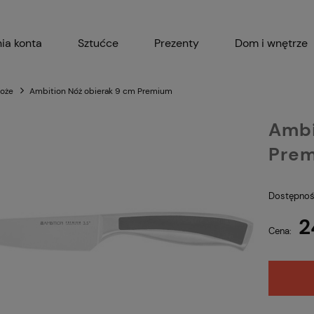
ia konta
Sztućce
Prezenty
Dom i wnętrze
Akcesoria kuchenne
Garnki i 
oże
Ambition Nóż obierak 9 cm Premium
Ambi
Pre
Dostępnoś
2
Cena: