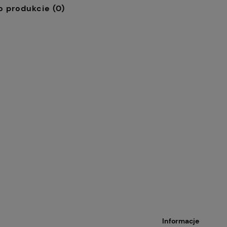
o produkcie (0)
80,08 zł
Cena regularna:
Cena
88,98 zł
ewczęcy srebrny -
Kubek Classic New-
Najniższa cena:
Naj
with Carmani
G.Klimt - The Kiss tło
kremowe
88,98 zł
Informacje