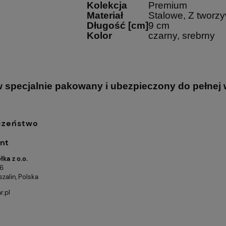
Kolekcja
Premium
Materiał
Stalowe, Z tworz
Długość [cm]
9 cm
Kolor
czarny, srebrny
 specjalnie pakowany i ubezpieczony do pełnej w
czeństwo
nt
ka z o.o.
 6
zalin, Polska
r.pl