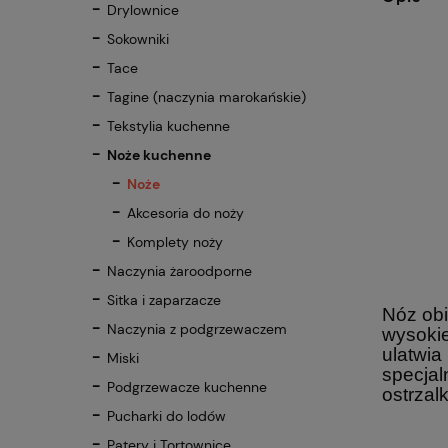
Drylownice
Sokowniki
Tace
Tagine (naczynia marokańskie)
Tekstylia kuchenne
Noże kuchenne
Noże
Akcesoria do noży
Komplety noży
Naczynia żaroodporne
Sitka i zaparzacze
Nóz obi
Naczynia z podgrzewaczem
wysokie
ulatwia
Miski
specjal
Podgrzewacze kuchenne
ostrzal
Pucharki do lodów
Patery i Tortownice