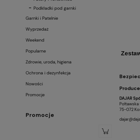
Podkładki pod garnki
Garnki i Patelnie
Wyprzedaż
Weekend
Popularne
Zestaw
Zdrowie, uroda, higiena
Ochrona i dezynfekcja
Bezpie
Nowości
Produce
Promocje
DAJAR Spół
Połtawska
75-072 Kos
Promocje
dajar@daja