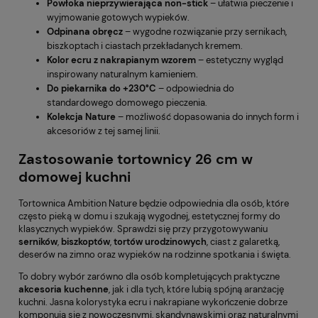
Powłoka nieprzywierająca non-stick
– ułatwia pieczenie i
wyjmowanie gotowych wypieków.
Odpinana obręcz
– wygodne rozwiązanie przy sernikach,
biszkoptach i ciastach przekładanych kremem.
Kolor ecru z nakrapianym wzorem
– estetyczny wygląd
inspirowany naturalnym kamieniem.
Do piekarnika do +230°C
– odpowiednia do
standardowego domowego pieczenia.
Kolekcja Nature
– możliwość dopasowania do innych form i
akcesoriów z tej samej linii.
Zastosowanie tortownicy 26 cm w
domowej kuchni
Tortownica Ambition Nature będzie odpowiednia dla osób, które
często pieką w domu i szukają wygodnej, estetycznej formy do
klasycznych wypieków. Sprawdzi się przy przygotowywaniu
serników
,
biszkoptów
,
tortów urodzinowych
, ciast z galaretką,
deserów na zimno oraz wypieków na rodzinne spotkania i święta.
To dobry wybór zarówno dla osób kompletujących praktyczne
akcesoria kuchenne
, jak i dla tych, które lubią spójną aranżację
kuchni. Jasna kolorystyka ecru i nakrapiane wykończenie dobrze
komponują się z nowoczesnymi, skandynawskimi oraz naturalnymi