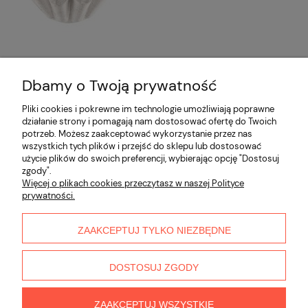
Dbamy o Twoją prywatność
Opinie o produkcie (0)
Pliki cookies i pokrewne im technologie umożliwiają poprawne
działanie strony i pomagają nam dostosować ofertę do Twoich
potrzeb. Możesz zaakceptować wykorzystanie przez nas
Informacje
wszystkich tych plików i przejść do sklepu lub dostosować
użycie plików do swoich preferencji, wybierając opcję "Dostosuj
zgody".
Płatności i dostawa
Więcej o plikach cookies przeczytasz w naszej Polityce
prywatności.
Moje konto
ZAAKCEPTUJ TYLKO NIEZBĘDNE
O nas
DOSTOSUJ ZGODY
ZAAKCEPTUJ WSZYSTKIE