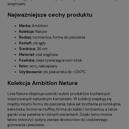
wnętrzami.
Najważniejsze cechy produktu
Marka:
Ambition
Kolekcja:
Nature
Rodzaj:
tortownica, forma do pieczenia
Kształt:
okrągły
Średnica:
26 cm
Materiał:
stal węglowa
Powłoka:
nieprzywierająca non-stick
Kolor:
ecru, nakrapiany
Użytkowanie:
do piekarnika do +230°C
Kolekcja Ambition Nature
Linia Nature obejmuje szeroki wybór produktów kuchennych
inspirowanych naturalnym kamieniem. W kolekcji znajdują się
między innymi formy do pieczenia, takie jak brytfanna prostokątna,
keksówka, forma na muffiny, forma do babki i tortownica, a także
garnki oraz patelnie w różnych wariantach. Dzięki temu można
łatwo stworzyć spójny zestaw akcesoriów do codziennego
gotowania i pieczenia.