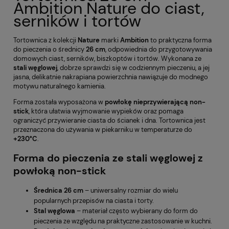
Ambition Nature do ciast,
serników i tortów
Tortownica z kolekcji
Nature
marki
Ambition
to praktyczna forma
do pieczenia o średnicy
26 cm
, odpowiednia do przygotowywania
domowych ciast, serników, biszkoptów i tortów. Wykonana ze
stali węglowej
, dobrze sprawdzi się w codziennym pieczeniu, a jej
jasna, delikatnie nakrapiana powierzchnia nawiązuje do modnego
motywu naturalnego kamienia.
Forma została wyposażona w
powłokę nieprzywierającą non-
stick
, która ułatwia wyjmowanie wypieków oraz pomaga
ograniczyć przywieranie ciasta do ścianek i dna. Tortownica jest
przeznaczona do używania w piekarniku w temperaturze do
+230°C
.
Forma do pieczenia ze stali węglowej z
powłoką non-stick
Średnica 26 cm
– uniwersalny rozmiar do wielu
popularnych przepisów na ciasta i torty.
Stal węglowa
– materiał często wybierany do form do
pieczenia ze względu na praktyczne zastosowanie w kuchni.