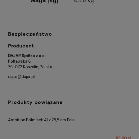
Waga [kg]
0.16 kg
Bezpieczeństwo
Producent
DAJAR Spółka z o.o.
Połtawska 6
75-072 Koszalin, Polska
dajar@dajar.pl
Produkty powiązane
Ambition Półmisek 41 x 25,5 cm Fala
83,90 zł