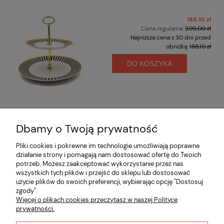
188,10 zł
Cena regularna:
209,00 zł
Najniższa cena z 30 dni przed
obniżką:
188,10 zł
DO KOSZYKA
Dbamy o Twoją prywatność
Opinie o produkcie (0)
Pliki cookies i pokrewne im technologie umożliwiają poprawne
działanie strony i pomagają nam dostosować ofertę do Twoich
potrzeb. Możesz zaakceptować wykorzystanie przez nas
Informacje
wszystkich tych plików i przejść do sklepu lub dostosować
użycie plików do swoich preferencji, wybierając opcję "Dostosuj
zgody".
Płatności i dostawa
Więcej o plikach cookies przeczytasz w naszej Polityce
prywatności.
Moje konto