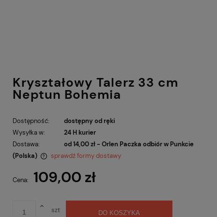
Kryształowy Talerz 33 cm
Neptun Bohemia
Dostępność:
dostępny od ręki
Wysyłka w:
24 H kurier
Dostawa:
od 14,00 zł
- Orlen Paczka odbiór w Punkcie
(Polska)
sprawdź formy dostawy
Cena nie zawiera ewentualnych kosztów płatności
109,00 zł
Cena:
szt
DO KOSZYKA