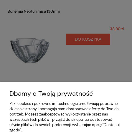
Bohemia Neptun misa 130mm
38,90 zł
DO KOSZYKA
Dbamy o Twoją prywatność
Opinie o produkcie (0)
Pliki cookies i pokrewne im technologie umożliwiają poprawne
działanie strony i pomagają nam dostosować ofertę do Twoich
potrzeb. Możesz zaakceptować wykorzystanie przez nas
Informacje
wszystkich tych plików i przejść do sklepu lub dostosować
użycie plików do swoich preferencji, wybierając opcję "Dostosuj
zgody".