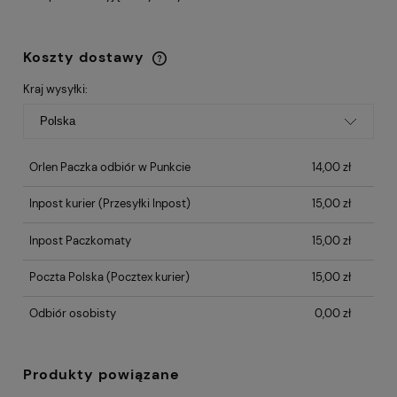
Koszty dostawy
Cena nie zawiera ewentualnych kosztów
płatności
Kraj wysyłki:
Orlen Paczka odbiór w Punkcie
14,00 zł
Inpost kurier
(Przesyłki Inpost)
15,00 zł
Inpost Paczkomaty
15,00 zł
Poczta Polska
(Pocztex kurier)
15,00 zł
Odbiór osobisty
0,00 zł
Produkty powiązane