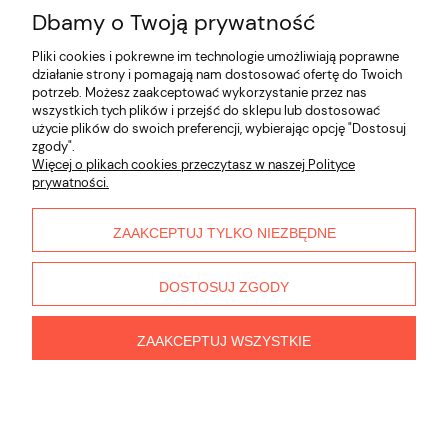
Dbamy o Twoją prywatność
Opinie o produkcie (0)
Pliki cookies i pokrewne im technologie umożliwiają poprawne
działanie strony i pomagają nam dostosować ofertę do Twoich
potrzeb. Możesz zaakceptować wykorzystanie przez nas
Informacje
wszystkich tych plików i przejść do sklepu lub dostosować
użycie plików do swoich preferencji, wybierając opcję "Dostosuj
zgody".
Płatności i dostawa
Więcej o plikach cookies przeczytasz w naszej Polityce
prywatności.
Moje konto
ZAAKCEPTUJ TYLKO NIEZBĘDNE
O nas
DOSTOSUJ ZGODY
ZAAKCEPTUJ WSZYSTKIE
pokaż pełną wersję strony
Sklep internetowy Shoper.pl