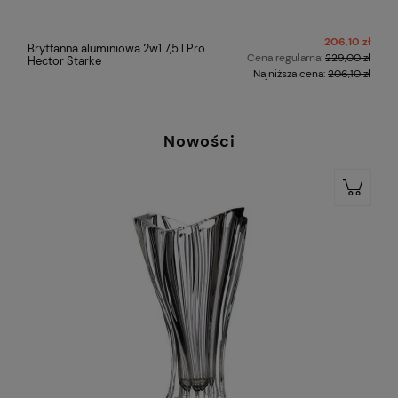
206,10 zł
rytfanna aluminiowa 2w1 7,5 l Pro
Chodzi
Cena regularna:
229,00 zł
ector Starke
C001 B
Najniższa cena:
206,10 zł
Nowości