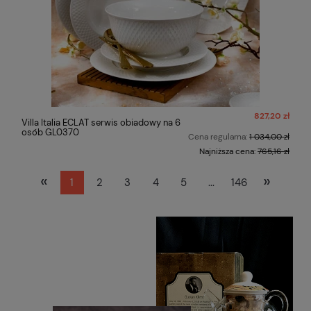
827,20 zł
Villa Italia ECLAT serwis obiadowy na 6
osób GL0370
Cena regularna:
1 034,00 zł
Najniższa cena:
765,16 zł
«
»
1
2
3
4
5
...
146