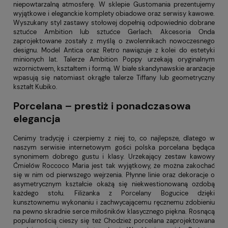
niepowtarzalną atmosferę. W sklepie Gustomania prezentujemy
wyjątkowe i eleganckie komplety obiadowe oraz serwisy kawowe.
Wyszukany styl zastawy stołowej dopełnią odpowiednio dobrane
sztućce Ambition lub sztućce Gerlach. Akcesoria Onda
zaprojektowane zostały z myślą o zwolennikach nowoczesnego
designu. Model Antica oraz Retro nawiązuje z kolei do estetyki
minionych lat. Talerze Ambition Poppy urzekają oryginalnym
wzornictwem, kształtem i formą. W białe skandynawskie aranżacje
wpasują się natomiast okrągłe talerze Tiffany lub geometryczny
kształt Kubiko.
Porcelana – prestiż i ponadczasowa
elegancja
Cenimy tradycję i czerpiemy z niej to, co najlepsze, dlatego w
naszym serwisie internetowym gości polska porcelana będąca
synonimem dobrego gustu i klasy. Urzekający zestaw kawowy
Ćmielów Roccoco Maria jest tak wyjątkowy, że można zakochać
się w nim od pierwszego wejrzenia. Płynne linie oraz dekoracje o
asymetrycznym kształcie okażą się niekwestionowaną ozdobą
każdego stołu. Filiżanka z Porcelany Bogucice dzięki
kunsztownemu wykonaniu i zachwycającemu ręcznemu zdobieniu
na pewno skradnie serce miłośników klasycznego piękna. Rosnącą
popularnością cieszy się też Chodzież porcelana zaprojektowana