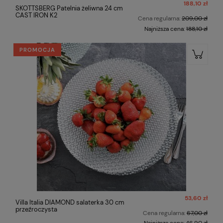
188,10 zł
SKOTTSBERG Patelnia żeliwna 24 cm
CAST IRON K2
Cena regularna:
209,00 zł
Najniższa cena:
188,10 zł
PROMOCJA
53,60 zł
Villa Italia DIAMOND salaterka 30 cm
przeźroczysta
Cena regularna:
67,00 zł