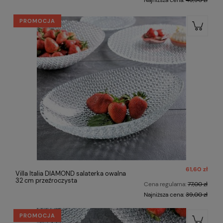
Najniższa cena:
46,90 zł
PROMOCJA
61,60 zł
Villa Italia DIAMOND salaterka owalna
32 cm przeźroczysta
Cena regularna:
77,00 zł
Najniższa cena:
39,00 zł
PROMOCJA