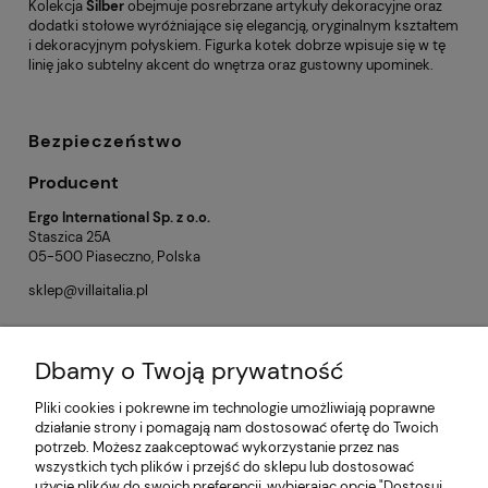
Kolekcja
Silber
obejmuje posrebrzane artykuły dekoracyjne oraz
dodatki stołowe wyróżniające się elegancją, oryginalnym kształtem
i dekoracyjnym połyskiem. Figurka kotek dobrze wpisuje się w tę
linię jako subtelny akcent do wnętrza oraz gustowny upominek.
Bezpieczeństwo
Producent
Ergo International Sp. z o.o.
Staszica 25A
05-500 Piaseczno, Polska
sklep@villaitalia.pl
Dbamy o Twoją prywatność
Opinie o produkcie (0)
Pliki cookies i pokrewne im technologie umożliwiają poprawne
działanie strony i pomagają nam dostosować ofertę do Twoich
potrzeb. Możesz zaakceptować wykorzystanie przez nas
Informacje
wszystkich tych plików i przejść do sklepu lub dostosować
użycie plików do swoich preferencji, wybierając opcję "Dostosuj