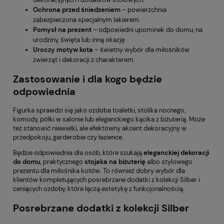
Ochrona przed śniedzeniem
– powierzchnia
zabezpieczona specjalnym lakierem.
Pomysł na prezent
– odpowiedni upominek do domu, na
urodziny, święta lub inną okazję.
Uroczy motyw kota
– świetny wybór dla miłośników
zwierząt i dekoracji z charakterem.
Zastosowanie i dla kogo będzie
odpowiednia
Figurka sprawdzi się jako ozdoba toaletki, stolika nocnego,
komody, półki w salonie lub eleganckiego kącika z biżuterią. Może
też stanowić niewielki, ale efektowny akcent dekoracyjny w
przedpokoju, garderobie czy łazience.
Będzie odpowiednia dla osób, które szukają
eleganckiej dekoracji
do domu
, praktycznego
stojaka na biżuterię
albo stylowego
prezentu dla miłośnika kotów. To również dobry wybór dla
klientów kompletujących posrebrzane dodatki z kolekcji Silber i
ceniących ozdoby, które łączą estetykę z funkcjonalnością.
Posrebrzane dodatki z kolekcji Silber