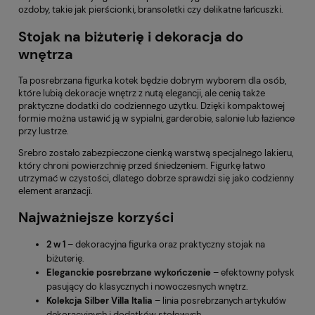
ozdoby, takie jak pierścionki, bransoletki czy delikatne łańcuszki.
Stojak na biżuterię i dekoracja do
wnętrza
Ta posrebrzana figurka kotek będzie dobrym wyborem dla osób,
które lubią dekoracje wnętrz z nutą elegancji, ale cenią także
praktyczne dodatki do codziennego użytku. Dzięki kompaktowej
formie można ustawić ją w sypialni, garderobie, salonie lub łazience
przy lustrze.
Srebro zostało zabezpieczone cienką warstwą specjalnego lakieru,
który chroni powierzchnię przed śniedzeniem. Figurkę łatwo
utrzymać w czystości, dlatego dobrze sprawdzi się jako codzienny
element aranżacji.
Najważniejsze korzyści
2 w 1
– dekoracyjna figurka oraz praktyczny stojak na
biżuterię.
Eleganckie posrebrzane wykończenie
– efektowny połysk
pasujący do klasycznych i nowoczesnych wnętrz.
Kolekcja Silber Villa Italia
– linia posrebrzanych artykułów
dekoracyjnych i dodatków stołowych.