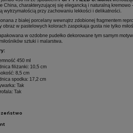
 China, charakteryzującej się elegancką i naturalną kremowo -
 wytrzymałością przy zachowaniu lekkości i delikatności.
konana z białej porcelany wewnątrz zdobionej fragmentem repr
ny obraz w pastelowych kolorach zaspokaja gusta nie tylko miłoś
apakowana w ozdobne pudełko dekorowane tym samym motywem,
 miłośników sztuki i malarstwa.
ry:
emność 450 ml
dnica filiżanki: 10,5 cm
okość: 8,5 cm
dnica spodka: 17,2 cm
warka: Tak
rofala: Tak
czeństwo
nt