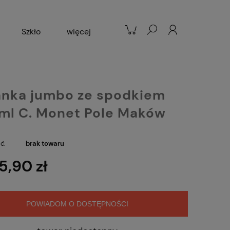
Szkło
więcej
Patelnie
Popularne
żanka jumbo ze spodkiem
ml C. Monet Pole Maków
ć:
brak towaru
5,90 zł
POWIADOM O DOSTĘPNOŚCI