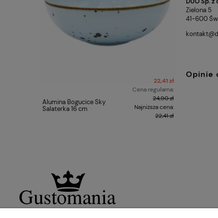
DUO Sp. z o
Zielona 5
41-600 Świ
kontakt@du
Opinie 
22,41 zł
Cena regularna:
24,90 zł
Alumina Bogucice Sky
Alumina B
Najniższa cena:
Salaterka 16 cm
Cukiernic
22,41 zł