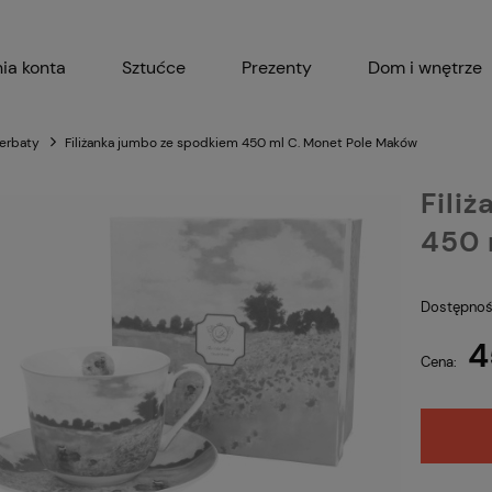
ia konta
Sztućce
Prezenty
Dom i wnętrze
Akcesoria kuchenne
Garnki i 
herbaty
Filiżanka jumbo ze spodkiem 450 ml C. Monet Pole Maków
Fili
450 
Dostępnoś
4
Cena: