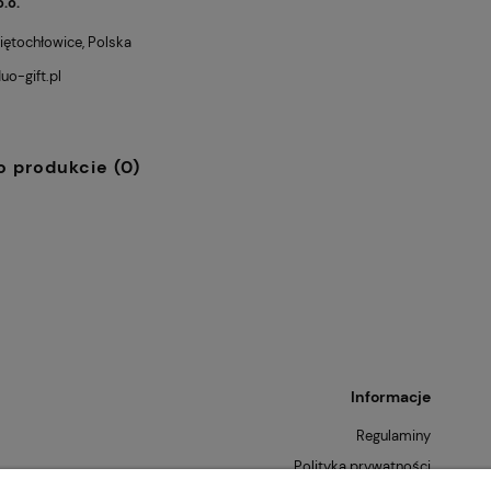
.o.
ętochłowice, Polska
o-gift.pl
o produkcie (0)
53,91 zł
Cena regularna:
Cena
59,90 zł
ogucice Graphite
Alumina Bogucice
Najniższa cena:
Naj
a
Nostalgia White Salaterka
Organic 16 cm
53,91 zł
Informacje
Regulaminy
Polityka prywatności