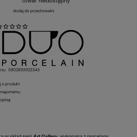
towar niedostępny
dodaj do przechowalni
:
ktu:
5902693923343
j o produkt
 znajomemu
opinię
 w skład serii
Art Gallery
, wykonana z porcelany