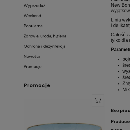
New Bone
Wyprzedaż
wyjątkową
Weekend
Linia wy
i delikat
Popularne
Całość z
Zdrowie, uroda, higiena
tylko dla
Ochrona i dezynfekcja
Paramet
Nowości
poj
śre
Promocje
wys
śre
Zmy
Promocje
Mik
Bezpie
Produce