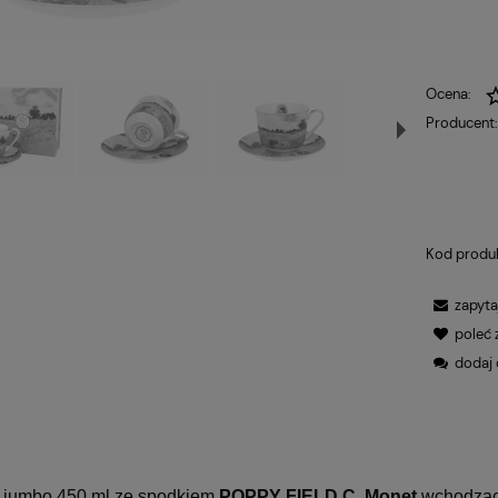
Ocena:
Producent
Kod produ
zapyta
poleć
dodaj 
a jumbo 450 ml ze spodkiem
POPPY FIELD C. Monet
wchodząca