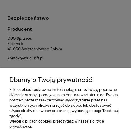
Bezpieczeństwo
Producent
DUO Sp. z o.o.
Zielona 5
41-600 Świętochłowice, Polska
kontakt@duo-gift.pl
Dbamy o Twoją prywatność
Opinie o produkcie (0)
Pliki cookies i pokrewne im technologie umożliwiają poprawne
działanie strony i pomagają nam dostosować ofertę do Twoich
potrzeb. Możesz zaakceptować wykorzystanie przez nas
Informacje
wszystkich tych plików i przejść do sklepu lub dostosować
użycie plików do swoich preferencji, wybierając opcję "Dostosuj
zgody".
Płatności i dostawa
Więcej o plikach cookies przeczytasz w naszej Polityce
prywatności.