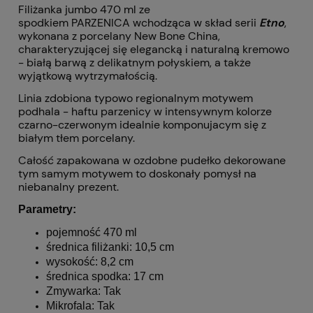
Filiżanka jumbo 470 ml ze
spodkiem PARZENICA wchodząca w skład serii
Etno
,
wykonana z porcelany New Bone China,
charakteryzującej się elegancką i naturalną kremowo
- białą barwą z delikatnym połyskiem, a także
wyjątkową wytrzymałością.
Linia zdobiona typowo regionalnym motywem
podhala - haftu parzenicy w intensywnym kolorze
czarno-czerwonym idealnie komponujacym się z
białym tłem porcelany.
Całość zapakowana w ozdobne pudełko dekorowane
tym samym motywem to doskonały pomysł na
niebanalny prezent.
Parametry:
pojemność 470 ml
średnica filiżanki: 10,5 cm
wysokość: 8,2 cm
średnica spodka: 17 cm
Zmywarka: Tak
Mikrofala: Tak