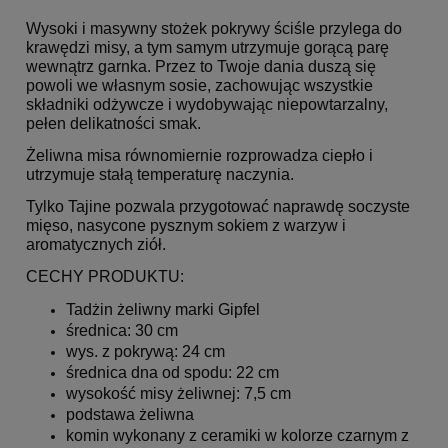
Wysoki i masywny stożek pokrywy ściśle przylega do
krawędzi misy, a tym samym utrzymuje gorącą parę
wewnątrz garnka. Przez to Twoje dania duszą się
powoli we własnym sosie, zachowując wszystkie
składniki odżywcze i wydobywając niepowtarzalny,
pełen delikatności smak.
Żeliwna misa równomiernie rozprowadza ciepło i
utrzymuje stałą temperaturę naczynia.
Tylko Tajine pozwala przygotować naprawdę soczyste
mięso, nasycone pysznym sokiem z warzyw i
aromatycznych ziół.
CECHY PRODUKTU:
Tadżin żeliwny marki Gipfel
średnica: 30 cm
wys. z pokrywą: 24 cm
średnica dna od spodu: 22 cm
wysokość misy żeliwnej: 7,5 cm
podstawa żeliwna
komin wykonany z ceramiki w kolorze czarnym z