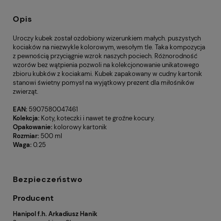
Opis
Uroczy kubek został ozdobiony wizerunkiem małych. puszystych
kociaków na niezwykle kolorowym, wesołym tle. Taka kompozycja
z pewnością przyciągnie wzrok naszych pociech. Różnorodność
wzorów bez wątpienia pozwoli na kolekcjonowanie unikatowego
zbioru kubków z kociakami. Kubek zapakowany w cudny kartonik
stanowi świetny pomysł na wyjątkowy prezent dla miłośników
zwierząt.
EAN:
5907580047461
Kolekcja:
Koty, koteczki i nawet te groźne kocury.
Opakowanie:
kolorowy kartonik
Rozmiar:
500 ml
Waga:
0.25
Bezpieczeństwo
Producent
Hanipol f.h. Arkadiusz Hanik