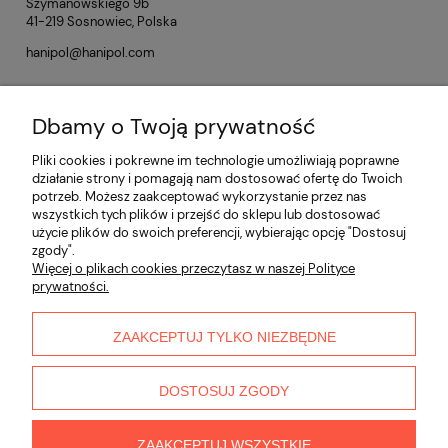
Szymanowskiego 9b
41-219 Sosnowiec, Polska
hanipol@hanipol.com
Dbamy o Twoją prywatność
Opinie o produkcie (0)
Pliki cookies i pokrewne im technologie umożliwiają poprawne
działanie strony i pomagają nam dostosować ofertę do Twoich
potrzeb. Możesz zaakceptować wykorzystanie przez nas
Informacje
wszystkich tych plików i przejść do sklepu lub dostosować
użycie plików do swoich preferencji, wybierając opcję "Dostosuj
zgody".
Płatności i dostawa
Więcej o plikach cookies przeczytasz w naszej Polityce
prywatności.
Moje konto
ZAAKCEPTUJ TYLKO NIEZBĘDNE
O nas
DOSTOSUJ ZGODY
ZAAKCEPTUJ WSZYSTKIE