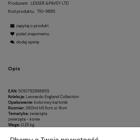
Producent:
LESSER &PAVEY LTD
Kod produktu:
710-9885
zapytaj o produkt
poleć znajomemu
dodaj opinię
Opis
EAN:
5010792998855
Kolekcja:
Leonardo England Collection
Opakowanie:
kolorowy kartonik
Rozmiar:
360ml h9.5cm sr 8cm
Tematyka:
zwierzęta
zwierzęta - konie
Waga:
0.25 kg
Dbamy o Twoją prywatność