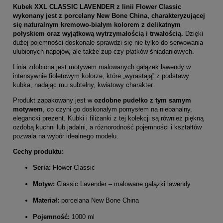
Kubek XXL CLASSIC LAVENDER z linii Flower Classic
wykonany jest z porcelany New Bone China, charakteryzującej
się naturalnym kremowo-białym kolorem z delikatnym
połyskiem oraz wyjątkową wytrzymałością i trwałością.
Dzięki
dużej pojemności doskonale sprawdzi się nie tylko do serwowania
ulubionych napojów, ale także zup czy płatków śniadaniowych.
Linia zdobiona jest motywem malowanych gałązek lawendy w
intensywnie fioletowym kolorze, które „wyrastają” z podstawy
kubka, nadając mu subtelny, kwiatowy charakter.
Produkt zapakowany jest w
ozdobne pudełko z tym samym
motywem
, co czyni go doskonałym pomysłem na niebanalny,
elegancki prezent. Kubki i filiżanki z tej kolekcji są również piękną
ozdobą kuchni lub jadalni, a różnorodność pojemności i kształtów
pozwala na wybór idealnego modelu.
Cechy produktu:
Seria:
Flower Classic
Motyw:
Classic Lavender – malowane gałązki lawendy
Materiał:
porcelana New Bone China
Pojemność:
1000 ml