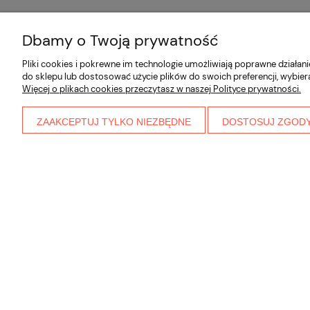
Dbamy o Twoją prywatność
Pliki cookies i pokrewne im technologie umożliwiają poprawne działa
do sklepu lub dostosować użycie plików do swoich preferencji, wybier
Więcej o plikach cookies przeczytasz w naszej Polityce prywatności.
ZAAKCEPTUJ TYLKO NIEZBĘDNE
DOSTOSUJ ZGOD
91,80 zł
Cena regularna:
102,00 zł
Patelnia VITA 3 26 cm
Szklany cz
Najniższa cena:
indukcyjna, 3-warstwowa
zaparzac
102,00 zł