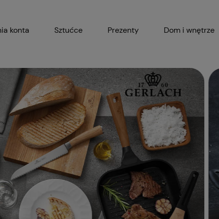
ia konta
Sztućce
Prezenty
Dom i wnętrze
Akcesoria kuchenne
Garnki i 