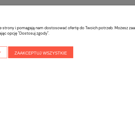
nie strony i pomagają nam dostosować ofertę do Twoich potrzeb. Możesz zaa
ając opcję "Dostosuj zgody".
Y
ZAAKCEPTUJ WSZYSTKIE
32,02 zł
Cena regularna:
Cena
35,58 zł
ajnik z
Carmani Kubek z motywem
Najniższa cena:
Naj
zem 750 ml
palm 400 ml
35,58 zł