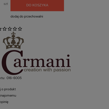
szt
DO KOSZYKA
dodaj do przechowalni
:
ktu:
016-6005
j o produkt
 znajomemu
opinię