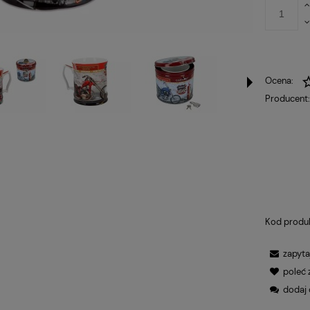
Ocena:
Producent
Kod produ
zapyta
poleć
dodaj 