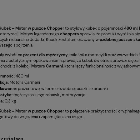
ubek – Motor w puszce Chopper
to stylowy kubek o pojemności
480 ml
,
otoryzacji. Motyw legendarnego
choppera
sprawia, że produkt wyróżnia się
cych niebanalne dodatki. Kubek został umieszczony w
ozdobnej puszce sk
wszego spojrzenia.
ały wybór na
prezent dla mężczyzny
, miłośnika motocykli oraz wszystkich
ia z estetycznym opakowaniem sprawia, że kubek świetnie sprawdzi się zarów
chodzi z kolekcji
Motors Carmani
, która łączy funkcjonalność z wyjątkowy
emność:
480 ml
kcja:
Motors Carmani
kowanie:
prezentowe, w formie ozdobnej puszki skarbonki
atyka:
mężczyzna i jego zabawki, motoryzacja
a:
0,3 kg
ubek – Motor w puszce Chopper
to połączenie praktyczności, oryginalnego
otowy do wręczenia i zapamiętania na długo.
czeństwo