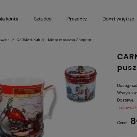
ia konta
Sztućce
Prezenty
Dom i wnętrze
Akcesoria kuchenne
Garnki i 
owane
CARMANI Kubek - Motor w puszce Chopper
CARM
pusz
Dostępnoś
Wysyłka w
Dostawa:
sprawdź 
8
Cena: