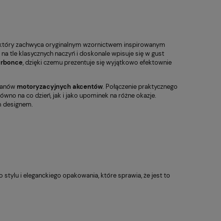
 który zachwyca oryginalnym wzornictwem inspirowanym
 na tle klasycznych naczyń i doskonale wpisuje się w gust
arbonce
, dzięki czemu prezentuje się wyjątkowo efektownie
 fanów
motoryzacyjnych akcentów
. Połączenie praktycznego
no na co dzień, jak i jako upominek na różne okazje.
m designem.
 stylu i eleganckiego opakowania, które sprawia, że jest to