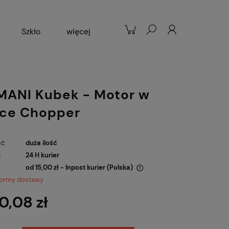
Szkło
więcej
Patelnie
Popularne
ANI Kubek - Motor w
ce Chopper
ć:
duża ilość
:
24 H kurier
od 15,00 zł
- Inpost kurier
(Polska)
formy dostawy
Cena nie zawiera ewentualnych kosztów
0,08 zł
płatności