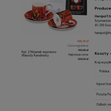
Produce
Hanipol f.
Szymanows
41-219 Sos
hanipol@h
136,15 zł
Cena regularna:
151,28 zł
Kpl. 2 filiżanek espresso
Kubek - V
Koszty
Najniższa cena:
Wassily Kandinsky
Gwiaździs
120,13 zł
Kraj wysyłk
Inpost kur
Poczta Po
Odbiór os