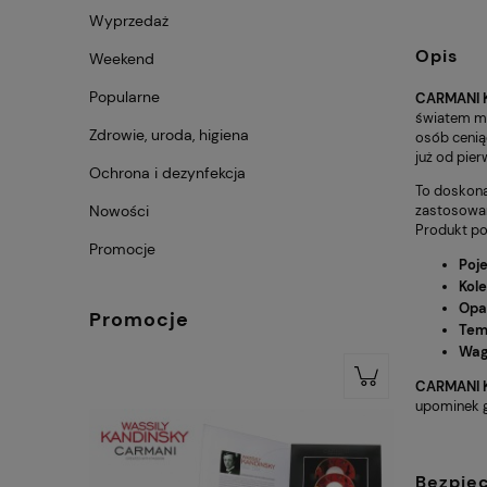
Wyprzedaż
Opis
Weekend
Popularne
CARMANI K
światem m
Zdrowie, uroda, higiena
osób cenią
już od pier
Ochrona i dezynfekcja
To doskon
zastosowan
Nowości
Produkt po
Promocje
Poj
Kole
Opa
Promocje
Tem
Wag
CARMANI K
upominek g
Bezpie