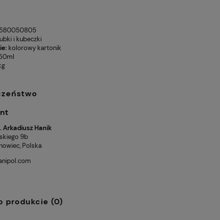
580050805
ubki i kubeczki
ie:
kolorowy kartonik
50ml
kg
czeństwo
nt
h. Arkadiusz Hanik
kiego 9b
nowiec, Polska
anipol.com
o produkcie (0)