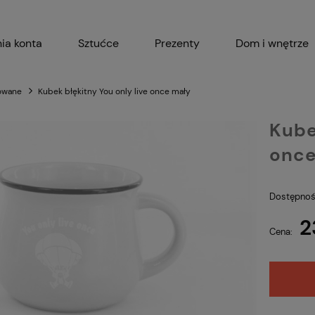
ia konta
Sztućce
Prezenty
Dom i wnętrze
Akcesoria kuchenne
Garnki i 
owane
Kubek błękitny You only live once mały
Kube
once
Dostępnoś
2
Cena: