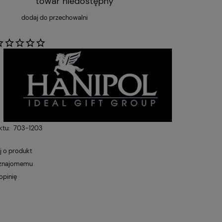
towar niedostępny
dodaj do przechowalni
:
ktu:
703-1203
j o produkt
 znajomemu
opinię