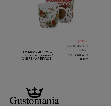
28,35 zł
Cena regularna:
31,50 zł
Duo Kubek 400 ml w
Duo Pojem
Najniższa cena:
opakowaniu „domek”
CHRISTMA
CHRISTMAS BIRDS 1 –
Kolekcja 
28,35 zł
Kolekcja Świąteczna