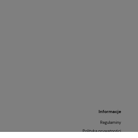
76,50 zł
Cena regularna:
Cena
85,00 zł
nik na ciastka
Pościel satynowa w prążki
Najniższa cena:
Naj
S BIRDS 3 –
komplet 220X200 VERA
Świąteczna
morski Eurofirany
76,50 zł
Informacje
Regulaminy
Polityka prywatności