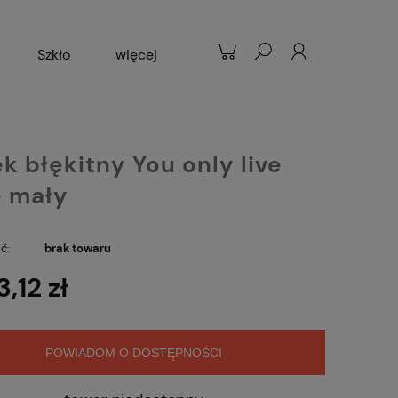
Szkło
więcej
Patelnie
Popularne
k błękitny You only live
 mały
ć:
brak towaru
3,12 zł
POWIADOM O DOSTĘPNOŚCI