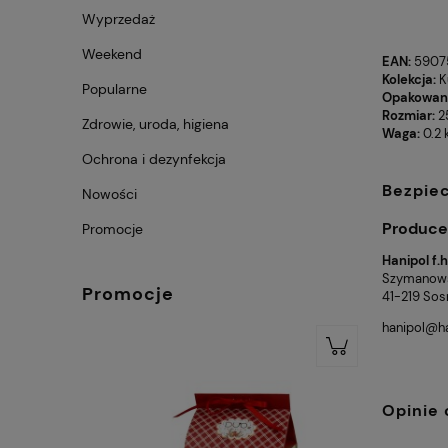
Wyprzedaż
Weekend
EAN:
5907
Kolekcja:
K
Popularne
Opakowan
Rozmiar:
2
Zdrowie, uroda, higiena
Waga:
0.2 
Ochrona i dezynfekcja
Bezpie
Nowości
Produce
Promocje
Hanipol f.
Szymanows
Promocje
41-219 Sos
hanipol@h
Opinie 