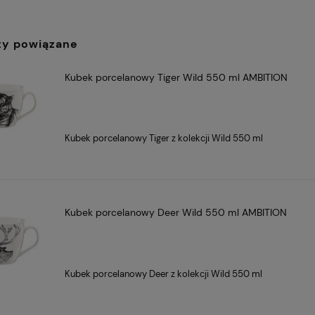
ty powiązane
Kubek porcelanowy Tiger Wild 550 ml AMBITION
1 010,40 zł
Cena regularna:
Cena
Kubek porcelanowy Tiger z kolekcji Wild 550 ml
1 263,00 zł
a serwis do
Villa Italia dzbanek
Najniższa cena:
Naj
 6 osób Bari
porcelanowy 1l Nostalgia
819,00 zł
Kubek porcelanowy Deer Wild 550 ml AMBITION
Kubek porcelanowy Deer z kolekcji Wild 550 ml