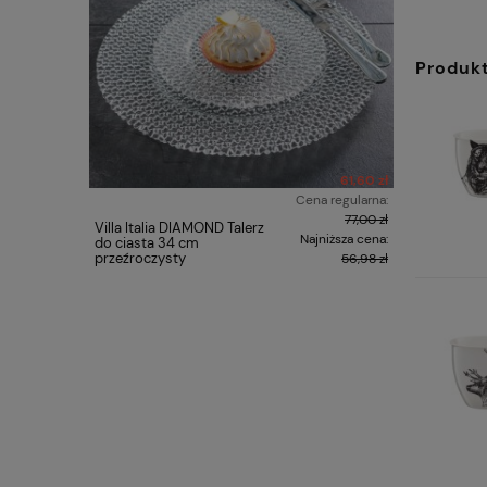
Produk
61,60 zł
Cena regularna:
77,00 zł
Villa Italia DIAMOND Talerz
Villa Itali
Najniższa cena:
do ciasta 34 cm
herbaty na
przeźroczysty
white
56,98 zł