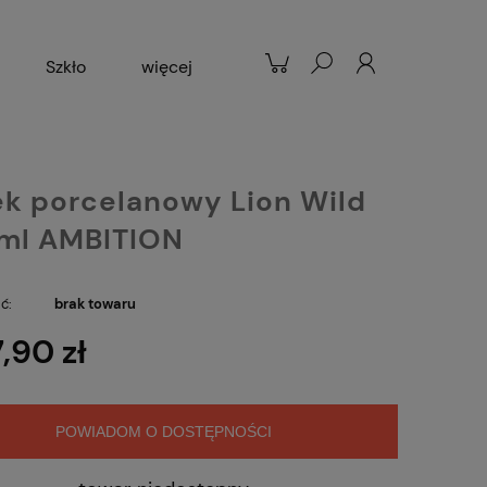
Szkło
więcej
Patelnie
Popularne
k porcelanowy Lion Wild
ml AMBITION
ć:
brak towaru
7,90 zł
POWIADOM O DOSTĘPNOŚCI