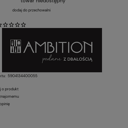
towar niedostępny
dodaj do przechowalni
:
ktu:
5904134400055
j o produkt
 znajomemu
opinię