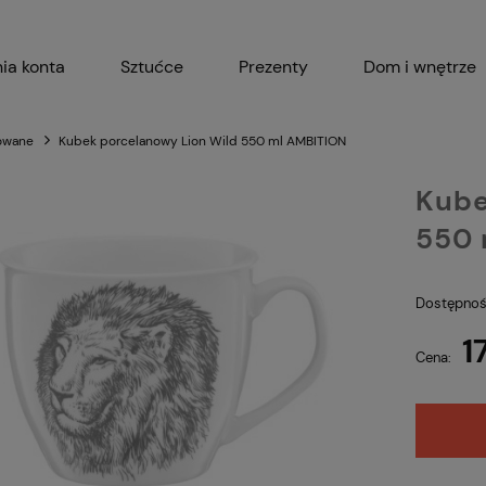
ia konta
Sztućce
Prezenty
Dom i wnętrze
Akcesoria kuchenne
Garnki i 
owane
Kubek porcelanowy Lion Wild 550 ml AMBITION
Kube
550 
Dostępnoś
1
Cena: