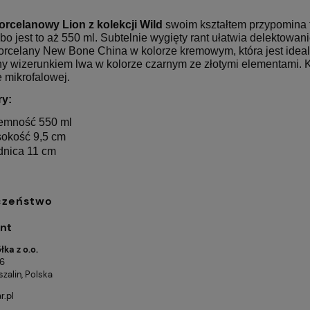
rcelanowy Lion z kolekcji Wild
swoim kształtem przypomina f
bo jest to aż 550 ml. Subtelnie wygięty rant ułatwia delektow
porcelany New Bone China w kolorze kremowym, która jest ideal
y wizerunkiem lwa w kolorze czarnym ze złotymi elementami
 mikrofalowej.
ry:
emność 550 ml
okość 9,5 cm
dnica 11 cm
czeństwo
nt
ka z o.o.
 6
zalin, Polska
r.pl