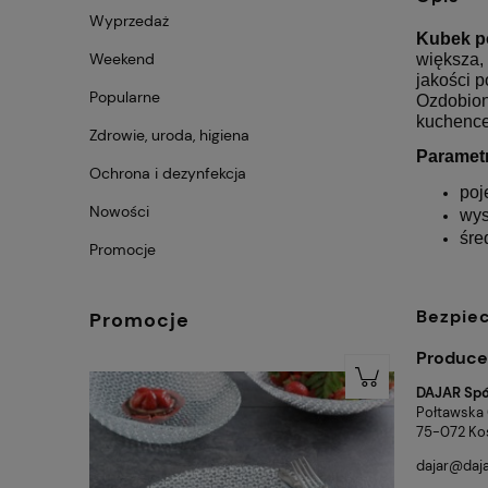
Wyprzedaż
Kubek po
Weekend
większa, 
jakości 
Popularne
Ozdobion
kuchence
Zdrowie, uroda, higiena
Paramet
Ochrona i dezynfekcja
poj
Nowości
wys
śre
Promocje
Bezpie
Promocje
Produce
DAJAR Spół
Połtawska
75-072 Kos
dajar@daja