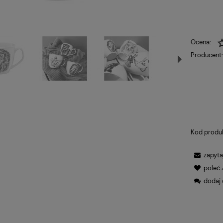
Ocena:
Producent
Kod produ
zapyta
poleć
dodaj 