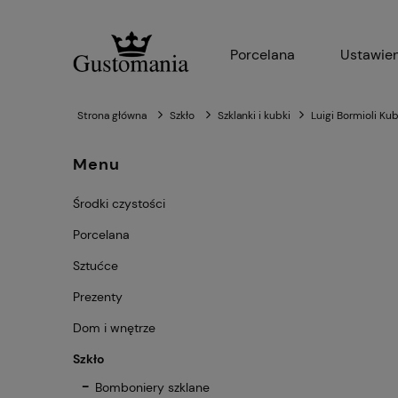
Porcelana
Ustawien
Strona główna
Szkło
Szklanki i kubki
Luigi Bormioli Ku
Menu
Środki czystości
Porcelana
Sztućce
Prezenty
Dom i wnętrze
Szkło
Bomboniery szklane