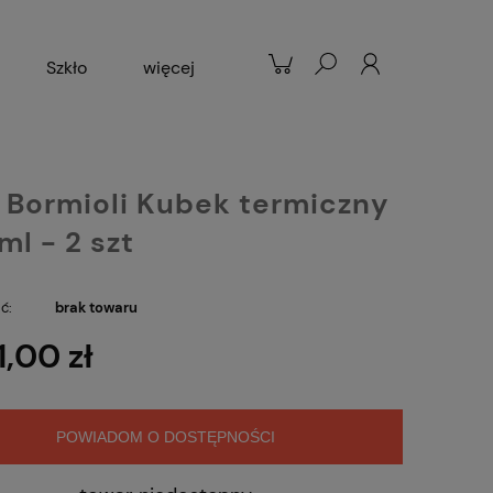
Szkło
więcej
Patelnie
Popularne
i Bormioli Kubek termiczny
ml - 2 szt
ć:
brak towaru
1,00 zł
POWIADOM O DOSTĘPNOŚCI