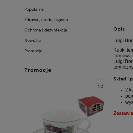
Popularne
Zdrowie, uroda, higiena
Opis
Ochrona i dezynfekcja
Nowości
Luigi Bor
Kubki te
Promocje
formowan
Luigi Bor
termiczn
Promocje
Skład i 
2 k
poj
wys
Zestaw s