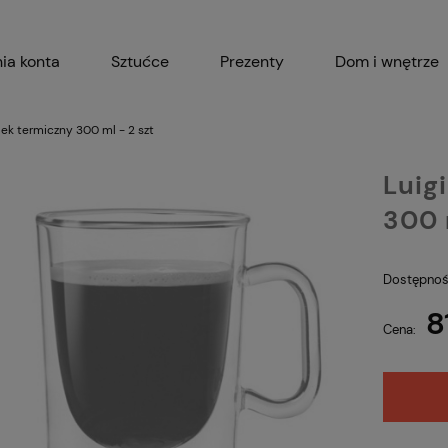
ia konta
Sztućce
Prezenty
Dom i wnętrze
Akcesoria kuchenne
Garnki i 
bek termiczny 300 ml - 2 szt
Luig
300 
Dostępnoś
8
Cena: