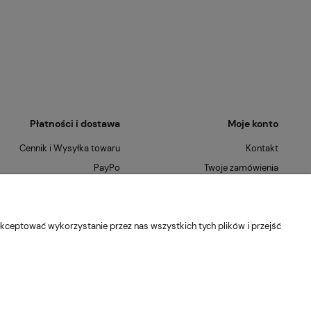
Płatności i dostawa
Moje konto
Cennik i Wysyłka towaru
Kontakt
PayPo
Twoje zamówienia
Płatności Ratalne
Ustawienia konta
Szybkie Zwroty
O nas
kceptować wykorzystanie przez nas wszystkich tych plików i przejść
Kontakt
Blog