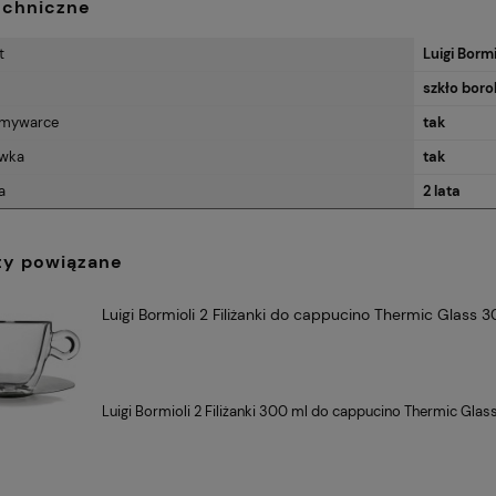
echniczne
t
Luigi Bormi
szkło bor
68,07 zł
zmywarce
tak
Cena regularna:
Cena
ówka
tak
75,63 zł
Kubek Camio-
Kubek - Wassily Kandinsky
Najniższa cena:
Naj
imt The Kiss
a
2 lata
57,65 zł
ty powiązane
Luigi Bormioli 2 Filiżanki do cappucino Thermic Glass 
Luigi Bormioli 2 Filiżanki 300 ml do cappucino Thermic Glas