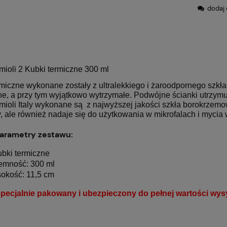
dodaj 
mioli 2 Kubki termiczne 300 ml
rmiczne wykonane zostały z ultralekkiego i żaroodpornego szkł
e, a przy tym wyjątkowo wytrzymałe. Podwójne ścianki utrzymu
mioli Italy wykonane są z najwyższej jakości szkła borokrzemow
y, ale również nadaje się do użytkowania w mikrofalach i myci
parametry zestawu:
ubki termiczne
emność: 300 ml
okość: 11,5 cm
pecjalnie pakowany i ubezpieczony do pełnej wartości wysy