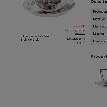
Dane t
Producen
Materiał
80,08 zł
Mycie w 
Cena regularna:
Mikrofal
88,98 zł
Filiżanka ze spodkiem -
Carmani 
Najniższa cena:
Biały dworek
Gustav Kl
Gwarancj
64,06 zł
Produk