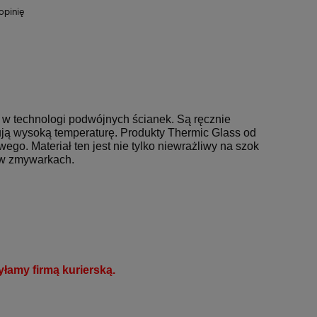
opinię
a w technologi podwójnych ścianek. Są ręcznie
ją wysoką temperaturę. Produkty Thermic Glass od
ego. Materiał ten jest nie tylko niewrażliwy na szok
a w zmywarkach.
łamy firmą kurierską.