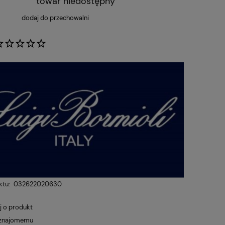
towar niedostępny
dodaj do przechowalni
:
ktu:
032622020630
j o produkt
 znajomemu