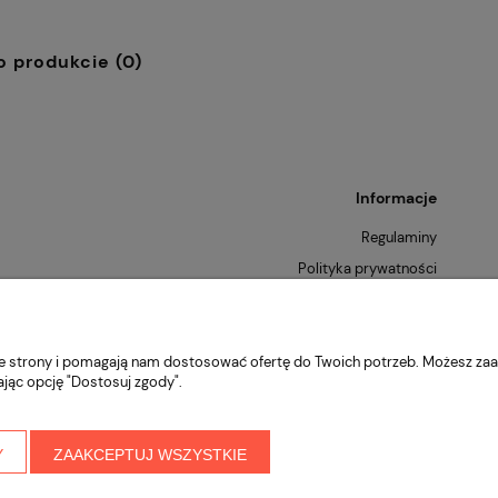
o produkcie (0)
Informacje
Regulaminy
Polityka prywatności
Zwroty i reklamacje
nie strony i pomagają nam dostosować ofertę do Twoich potrzeb. Możesz zaa
ając opcję "Dostosuj zgody".
Y
ZAAKCEPTUJ WSZYSTKIE