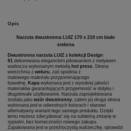
Opis
Narzuta dwustronna LUIZ 170 x 210 cm biało
srebrna
Dwustronna
narzuta LUIZ z kolekcji Design
91
dekorowana eleganckim pikowaniem z motywem
warkocza wykonanym metodą
hot press
. Strona
wierzchnia z
weluru
, zaś spodnia z
matowego materiału przypominającego
bawełnę.
Kapa
wykonana jest z wysokiej jakości
materiałów gwarantujących przyjemność w dotyku i
długotrwałe użytkowanie.
Narzuta zaprojektowana
została jako
wzór dwustronny
, zatem jej druga strona
wykonana jest w odwrotnych kolorach i stanowi
alternatywny wariant tego samego produktu. Dzięki
temu możesz zdecydować się na subtelną zmianę w
sypialni, bez konieczności nowego zakupu.
Zapakowana jest w przeźroczystą walizeczkę, sprawdzi