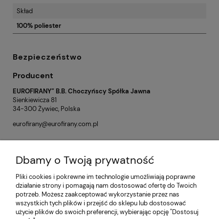
Skład
100% poliester
Bezpieczeństwo
Producent
EUROFIRANY” B.B. Choczyńscy Spółka Jawna
Sienkiewicza 81
34-300 Żywiec, Polska
eurofirany@eurofirany.com.pl
Dbamy o Twoją prywatność
Opinie o produkcie (0)
Pliki cookies i pokrewne im technologie umożliwiają poprawne
działanie strony i pomagają nam dostosować ofertę do Twoich
potrzeb. Możesz zaakceptować wykorzystanie przez nas
Informacje
wszystkich tych plików i przejść do sklepu lub dostosować
użycie plików do swoich preferencji, wybierając opcję "Dostosuj