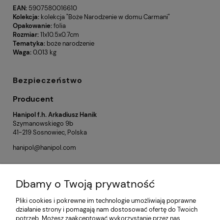
EAN:
5907580016610
Kolekcja:
kolekcja "Boże Narodzenie w domu Carmani"
Opakowanie:
folia
Rozmiar:
11x10.5x0.7cm
Tematyka:
boże narodzenie
Waga:
0.013 kg
Bezpieczeństwo
Producent
Hanipol f.h. Arkadiusz Hanik
Szymanowskiego 9b
41-219 Sosnowiec, Polska
hanipol@hanipol.com
Dbamy o Twoją prywatność
Opinie o produkcie (0)
Pliki cookies i pokrewne im technologie umożliwiają poprawne
działanie strony i pomagają nam dostosować ofertę do Twoich
potrzeb. Możesz zaakceptować wykorzystanie przez nas