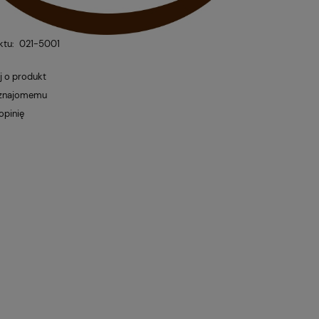
ktu:
021-5001
j o produkt
 znajomemu
opinię