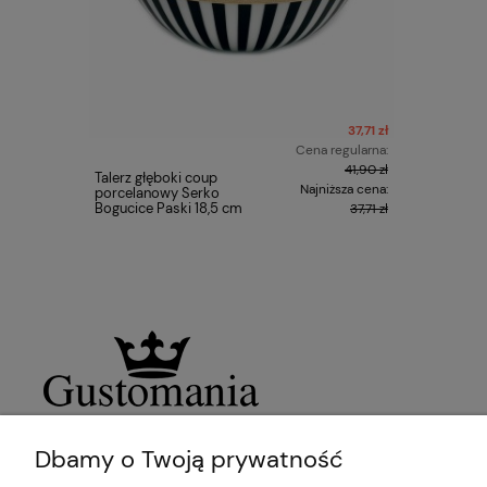
37,71 zł
Cena regularna:
41,90 zł
Talerz głęboki coup
CowParad
Najniższa cena:
porcelanowy Serko
2000, The
Bogucice Paski 18,5 cm
autor: Su
37,71 zł
Dbamy o Twoją prywatność