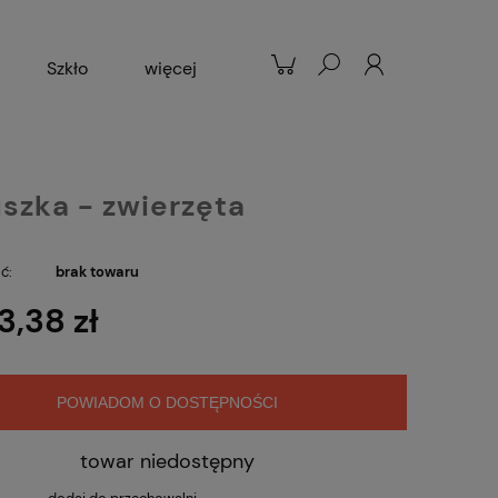
Szkło
więcej
Patelnie
Popularne
szka - zwierzęta
ć:
brak towaru
3,38 zł
POWIADOM O DOSTĘPNOŚCI
towar niedostępny