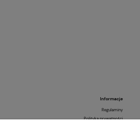
413,44 zł
Cena regularna:
Cena
459,38 zł
e New York
Regent Dzbanek do wina
Najniższa cena:
Naj
 Greenhorn,
0,75 l kaczka HARMONY
san Roecker
459,38 zł
Informacje
Regulaminy
Polityka prywatności
Zwroty i reklamacje