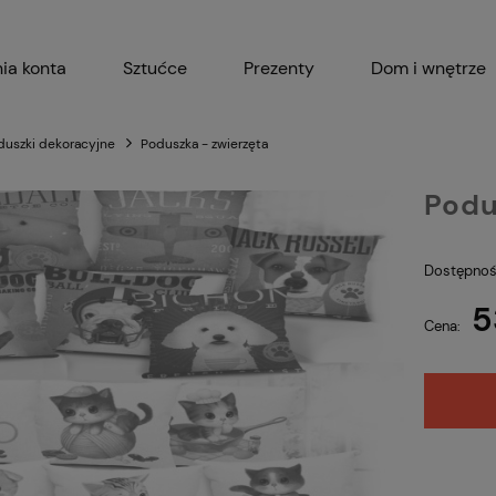
ia konta
Sztućce
Prezenty
Dom i wnętrze
Akcesoria kuchenne
Garnki i 
duszki dekoracyjne
Poduszka - zwierzęta
Podu
Dostępnoś
5
Cena: