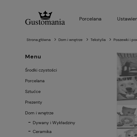
Porcelana
Ustawien
Strona główna
Dom i wnętrze
Tekstylia
Poszewki i po
Menu
Środki czystości
Porcelana
Sztućce
Prezenty
Dom i wnętrze
Dywany i Wykładziny
Ceramika