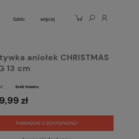
Szkło
więcej
Patelnie
Popularne
tywka aniołek CHRISTMAS
G 13 cm
ć:
brak towaru
9,99 zł
POWIADOM O DOSTĘPNOŚCI