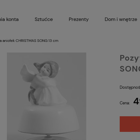
ia konta
Sztućce
Prezenty
Dom i wnętrze
Akcesoria kuchenne
Garnki i 
a aniołek CHRISTMAS SONG 13 cm
Pozy
SON
Dostępnoś
4
Cena: