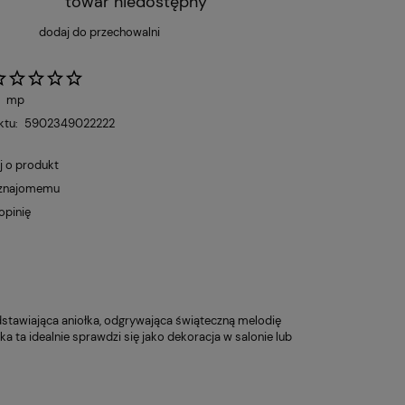
towar niedostępny
dodaj do przechowalni
:
mp
ktu:
5902349022222
j o produkt
 znajomemu
opinię
tawiająca aniołka, odgrywająca świąteczną melodię
ta idealnie sprawdzi się jako dekoracja w salonie lub