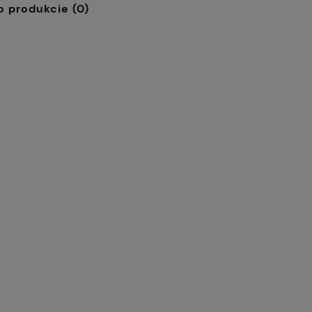
o produkcie (0)
413,44 zł