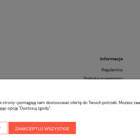
Cena regularna:
Cena
459,38 zł
e Wisconsin
CowParade Mira Moo Gold,
Najniższa cena:
Naj
Tank, autor: Larry
San Antonio 2002, autor:
Margaret Pedrotti
459,38 zł
Informacje
Regulaminy
Polityka prywatności
Zwroty i reklamacje
nie strony i pomagają nam dostosować ofertę do Twoich potrzeb. Możesz zaa
ając opcję "Dostosuj zgody".
Y
ZAAKCEPTUJ WSZYSTKIE