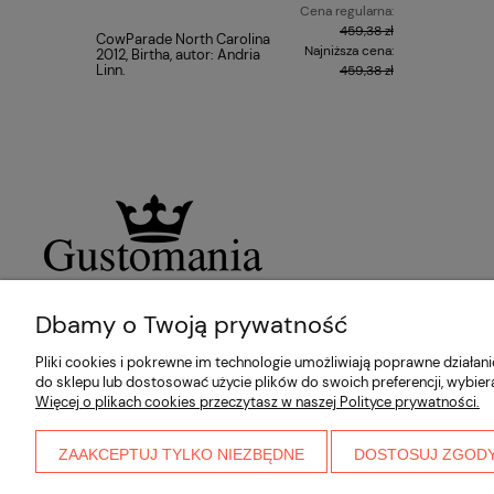
Cena regularna:
459,38 zł
CowParade North Carolina
CowParad
Najniższa cena:
2012, Birtha, autor: Andria
2006, The 
Linn.
Schultz.
459,38 zł
Dbamy o Twoją prywatność
Pliki cookies i pokrewne im technologie umożliwiają poprawne działa
do sklepu lub dostosować użycie plików do swoich preferencji, wybier
Więcej o plikach cookies przeczytasz w naszej Polityce prywatności.
ZAAKCEPTUJ TYLKO NIEZBĘDNE
DOSTOSUJ ZGOD