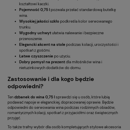
kształtowi kaczki.
Pojemność 0,75 l
pozwala przelać standardową butelkę
wina.
Wysokiej jakości szkło
podkreśla kolor serwowanego
trunku.
Wygodny uchwyt
ułatwia nalewanie i bezpieczne
przenoszenie.
Elegancki akcent na stole
podczas kolacji, uroczystości i
spotkań z gośćmi.
Łatwe czyszczenie
po użyciu.
Dobry pomysł na prezent
dla miłośników wina i
nietuzinkowych dodatków do domu.
Zastosowanie i dla kogo będzie
odpowiedni?
Ten
dzbanek do wina 0,75 l
sprawdzi się u osób, które lubią
podawać napoje w eleganckiej, dopracowanej oprawie. Będzie
odpowiedni do serwowania wina podczas rodzinnych obiadów,
romantycznych kolacji, spotkań z przyjaciółmi oraz świątecznych
przyjęć.
To także trafny wybór dla osób kompletujących stylowe akcesoria