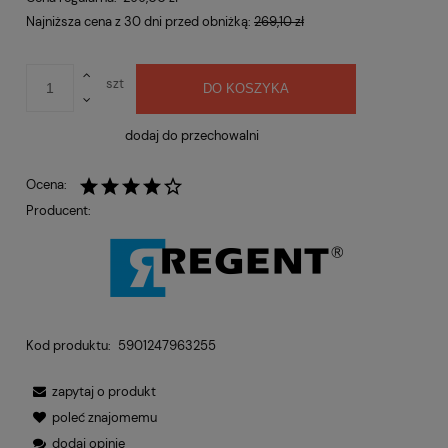
Najniższa cena z 30 dni przed obniżką:
269,10 zł
szt
DO KOSZYKA
dodaj do przechowalni
Ocena:
Producent:
Kod produktu:
5901247963255
zapytaj o produkt
poleć znajomemu
dodaj opinię