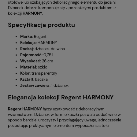
stołowe lub szukających dekoracyjnego elementu do jadalni.
Dzbanek dobrze komponuje się z pozostałymi produktami z
kolekcji
HARMONY
.
Specyfikacja produktu
Marka:
Regent
Kolekcja:
HARMONY
Rodzaj:
dzbanek do wina
Pojemność:
0,75 l
Wysokość:
26 cm
Materiał:
szkło
Kolor:
transparentny
Kształt:
kaczka
Zestaw zawiera:
1 dzbanek
Elegancja kolekcji Regent HARMONY
Regent HARMONY
łączy użytkowość z dekoracyjnym
wzornictwem. Dzbanek w formie kaczki pozwala podać wino w
sposób bardziej uroczysty i przyciągający uwagę, jednocześnie
pozostając praktycznym elementem wyposażenia stołu.