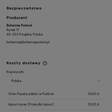
Bezpieczeństwo
Producent
Bohemia Poland
Rynek 17
43-353 Porąbka, Polska
bohemia@bohemiapoland.pl
Koszty dostawy
Cena nie zawiera ewentualnych kosztów
płatności
Kraj wysyłki:
Orlen Paczka odbiór w Punkcie
14,00 zł
Inpost kurier
(Przesyłki Inpost)
15,00 zł