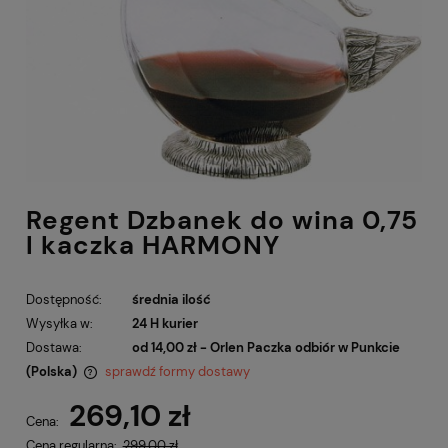
Regent Dzbanek do wina 0,75
l kaczka HARMONY
Dostępność:
średnia ilość
Wysyłka w:
24 H kurier
Dostawa:
od 14,00 zł
- Orlen Paczka odbiór w Punkcie
(Polska)
sprawdź formy dostawy
Cena nie zawiera ewentualnych kosztów płatności
269,10 zł
Cena:
Cena regularna:
299,00 zł