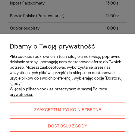
Inpost Paczkomaty
15,00 zł
Poczta Polska
(Pocztex kurier)
15,00 zł
Odbiór osobisty
0,00 zł
Dbamy o Twoją prywatność
Opinie o produkcie (0)
Pliki cookies i pokrewne im technologie umożliwiają poprawne
działanie strony i pomagają nam dostosować ofertę do Twoich
potrzeb. Możesz zaakceptować wykorzystanie przez nas
Informacje
wszystkich tych plików i przejść do sklepu lub dostosować
użycie plików do swoich preferencji, wybierając opcję "Dostosuj
zgody".
Płatności i dostawa
Więcej o plikach cookies przeczytasz w naszej Polityce
prywatności.
Moje konto
ZAAKCEPTUJ TYLKO NIEZBĘDNE
O nas
DOSTOSUJ ZGODY