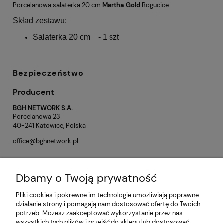
Porcelanowa salaterka 20 cm
Martha Gold
Bogucice
Skład zestawu:
Salaterka 20 cm - 1 szt
Bezpieczeństwo
Producent
BGH NETWORK S.A.
Porcelanowa 23
40-241 Katowice, Polska
office@bghnetwork.pl
Dbamy o Twoją prywatność
Opinie o produkcie (0)
Pliki cookies i pokrewne im technologie umożliwiają poprawne
działanie strony i pomagają nam dostosować ofertę do Twoich
potrzeb. Możesz zaakceptować wykorzystanie przez nas
Informacje
wszystkich tych plików i przejść do sklepu lub dostosować