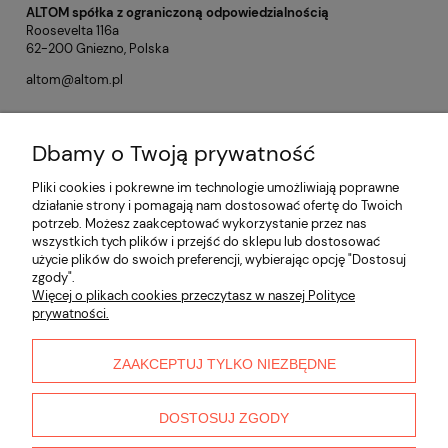
ALTOM spółka z ograniczoną odpowiedzialnością
Roosevelta 116a
62-200 Gniezno, Polska
altom@altom.pl
Dbamy o Twoją prywatność
Opinie o produkcie (0)
Pliki cookies i pokrewne im technologie umożliwiają poprawne
działanie strony i pomagają nam dostosować ofertę do Twoich
potrzeb. Możesz zaakceptować wykorzystanie przez nas
Informacje
wszystkich tych plików i przejść do sklepu lub dostosować
użycie plików do swoich preferencji, wybierając opcję "Dostosuj
zgody".
Płatności i dostawa
Więcej o plikach cookies przeczytasz w naszej Polityce
prywatności.
Moje konto
ZAAKCEPTUJ TYLKO NIEZBĘDNE
O nas
DOSTOSUJ ZGODY