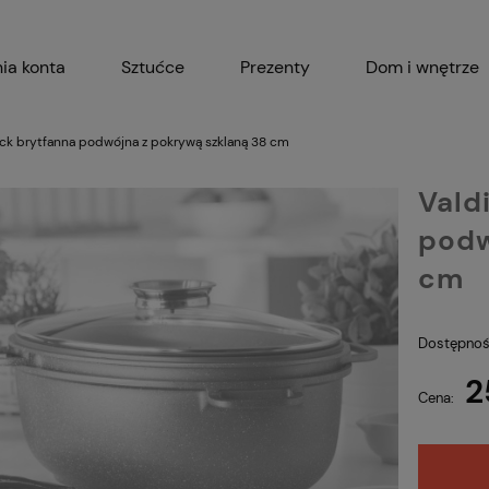
ia konta
Sztućce
Prezenty
Dom i wnętrze
Akcesoria kuchenne
Garnki i 
ck brytfanna podwójna z pokrywą szklaną 38 cm
Vald
podw
cm
Dostępnoś
2
Cena: