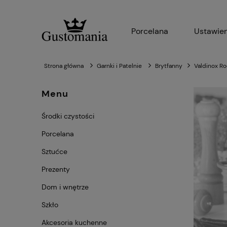
Porcelana
Ustawien
Strona główna
Garnki i Patelnie
Brytfanny
Valdinox Ro
Menu
Środki czystości
Porcelana
Sztućce
Prezenty
Dom i wnętrze
Szkło
Akcesoria kuchenne