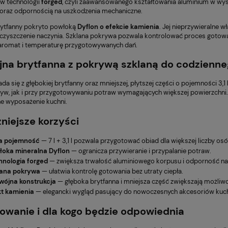
w technologii
forged
, czyli zaawansowanego kształtowania aluminium w wys
 oraz odpornością na uszkodzenia mechaniczne.
rytfanny pokryto powłoką
Dyflon o efekcie kamienia
. Jej nieprzywieralne w
 czyszczenie naczynia. Szklana pokrywa pozwala kontrolować proces gotow
romat i temperaturę przygotowywanych dań.
na brytfanna z pokrywą szklaną do codzienn
da się z głębokiej brytfanny oraz mniejszej, płytszej części o pojemności 3,
zyw, jak i przy przygotowywaniu potraw wymagających większej powierzchni.
 wyposażenie kuchni.
niejsze korzyści
a pojemność
— 7 l + 3,1 l pozwala przygotować obiad dla większej liczby osó
łoka mineralna Dyflon
— ogranicza przywieranie i przypalanie potraw.
hnologia forged
— zwiększa trwałość aluminiowego korpusu i odporność na
lana pokrywa
— ułatwia kontrolę gotowania bez utraty ciepła.
wójna konstrukcja
— głęboka brytfanna i mniejsza część zwiększają możliw
kt kamienia
— elegancki wygląd pasujący do nowoczesnych akcesoriów kuc
163,71 zł
Cena regularna:
Cena
owanie i dla kogo będzie odpowiednia
181,90 zł
x150 cm srebrny
Villa Italia Półmisek owalny
Najniższa cena:
Naj
ny cieniowany
porcelanowy 44 cm