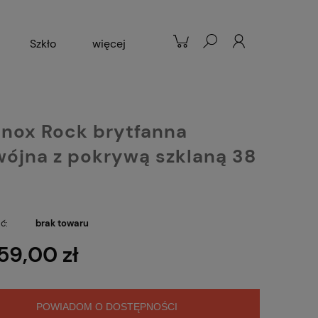
Szkło
więcej
Patelnie
Popularne
inox Rock brytfanna
ójna z pokrywą szklaną 38
ć:
brak towaru
59,00 zł
POWIADOM O DOSTĘPNOŚCI