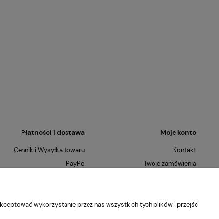
Płatności i dostawa
Moje konto
Cennik i Wysyłka towaru
Kontakt
PayPo
Twoje zamówienia
Płatności Ratalne
Ustawienia konta
Szybkie Zwroty
O nas
kceptować wykorzystanie przez nas wszystkich tych plików i przejść