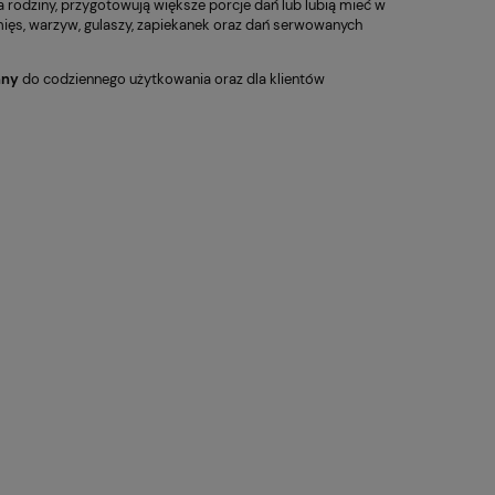
rodziny, przygotowują większe porcje dań lub lubią mieć w
cm x 13,5 cm
ceramiczn
185,00 zł
55,20 zł
ięs, warzyw, gulaszy, zapiekanek oraz dań serwowanych
nny
do codziennego użytkowania oraz dla klientów