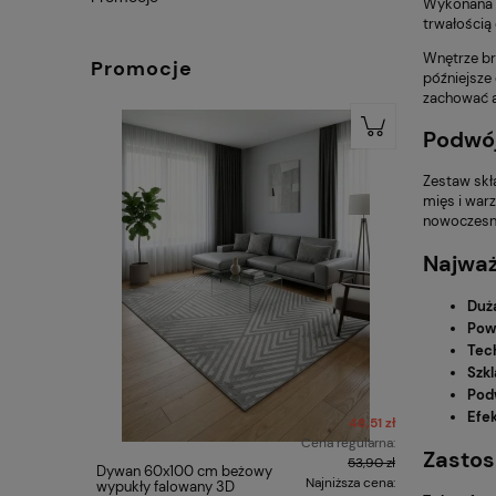
Wykonana 
trwałością
Wnętrze b
Promocje
późniejsze
zachować a
Podwój
Zestaw skła
mięs i war
nowoczesne
Najważ
Duż
Pow
Tec
Szk
Pod
Efe
48,51 zł
Cena regularna:
Zastos
53,90 zł
Dywan 60x100 cm beżowy
Dywan 80
Najniższa cena:
wypukły falowany 3D
nowoczes