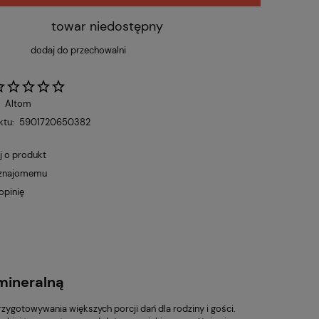
towar niedostępny
dodaj do przechowalni
:
Altom
ktu:
5901720650382
j o produkt
 znajomemu
opinię
mineralną
zygotowywania większych porcji dań dla rodziny i gości.