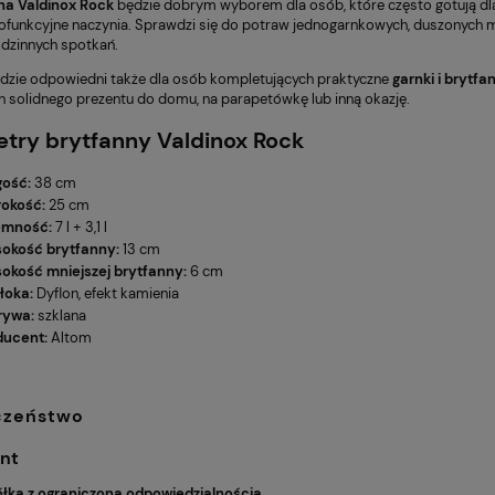
na Valdinox Rock
będzie dobrym wyborem dla osób, które często gotują dla 
any ANEMON
MESTIERE GOLD
181,90 zł
lofunkcyjne naczynia. Sprawdzi się do potraw jednogarnkowych, duszonych m
dzinnych spotkań.
dzie odpowiedni także dla osób kompletujących praktyczne
garnki i brytfa
h solidnego prezentu do domu, na parapetówkę lub inną okazję.
try brytfanny Valdinox Rock
gość:
38 cm
rokość:
25 cm
emność:
7 l + 3,1 l
okość brytfanny:
13 cm
okość mniejszej brytfanny:
6 cm
łoka:
Dyflon, efekt kamienia
rywa:
szklana
ducent:
Altom
czeństwo
nt
łka z ograniczoną odpowiedzialnością