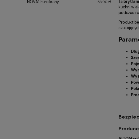
Ta
brytfan
NOVA1 Eurofirany
przecier
53,90 zł
Eurofirany
kuchni wie
podczas ro
Produkt bę
szukającyc
Parame
Dłu
Sze
Poj
Wys
Wys
Pow
Pok
Pro
Bezpie
Produce
ALTOM spó