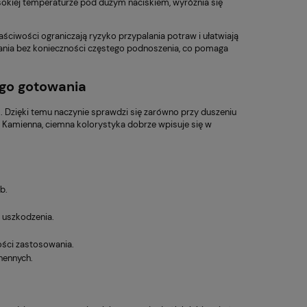
okiej temperaturze pod dużym naciskiem, wyróżnia się
łaściwości ograniczają ryzyko przypalania potraw i ułatwiają
ania bez konieczności częstego podnoszenia, co pomaga
ego gotowania
1 l. Dzięki temu naczynie sprawdzi się zarówno przy duszeniu
 Kamienna, ciemna kolorystyka dobrze wpisuje się w
b.
 uszkodzenia.
ości zastosowania.
hennych.
148,00 zł
55,20 zł
 regularna:
Cena regularna:
185,00 zł
69,00 zł
Villa Italia Glorietta
Patelnia 
niższa cena:
Najniższa cena:
Naczynie do zapiekania 19
Collectio