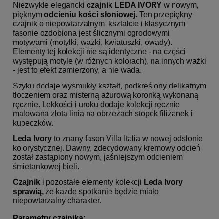
Niezwykle elegancki
czajnik
LEDA IVORY
w nowym,
pięknym
odcieniu
kości słoniowej
.
Ten przepiękny
czajnik o niepowtarzalnym kształcie i klasycznym
fasonie ozdobiona jest ślicznymi ogrodowymi
motywami (motylki, ważki, kwiatuszki, owady).
Elementy tej kolekcji nie są identyczne - na części
występują motyle (w różnych kolorach), na innych ważki
- jest to efekt zamierzony, a nie wada.
Szyku dodaje wysmukły kształt, podkreślony delikatnym
tłoczeniem oraz misterną ażurową koronką wykonaną
ręcznie.
Lekkości i uroku dodaje kolekcji ręcznie
malowana złota linia na obrzeżach stopek filiżanek i
kubeczków.
Leda Ivory
to znany fason Villa Italia w nowej odsłonie
kolorystycznej. Dawny, zdecydowany kremowy odcień
został zastąpiony nowym, jaśniejszym odcieniem
śmietankowej bieli.
Czajnik
i pozostałe elementy kolekcji
Leda Ivory
sprawią,
że każde spotkanie będzie miało
niepowtarzalny charakter.
Parametry czajnika: