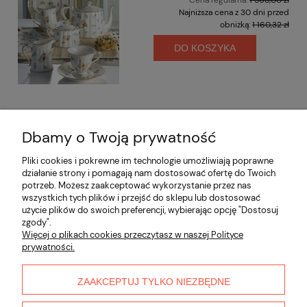
Najniższa cena z 30 dni przed
obniżką:
1 160,32 zł
DO KOSZYKA
Dbamy o Twoją prywatność
Opinie o produkcie (0)
Pliki cookies i pokrewne im technologie umożliwiają poprawne
działanie strony i pomagają nam dostosować ofertę do Twoich
potrzeb. Możesz zaakceptować wykorzystanie przez nas
Informacje
wszystkich tych plików i przejść do sklepu lub dostosować
użycie plików do swoich preferencji, wybierając opcję "Dostosuj
zgody".
Płatności i dostawa
Więcej o plikach cookies przeczytasz w naszej Polityce
prywatności.
Moje konto
ZAAKCEPTUJ TYLKO NIEZBĘDNE
O nas