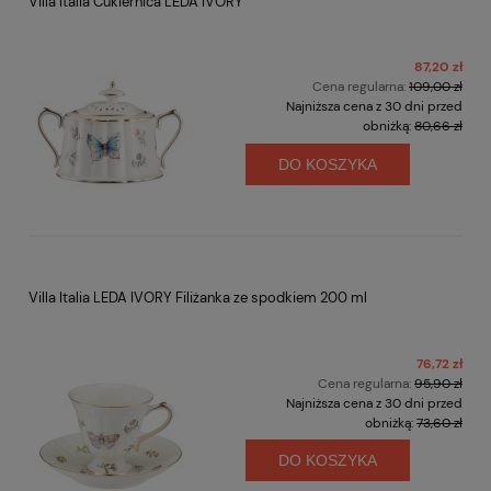
Villa Italia Cukiernica LEDA IVORY
87,20 zł
Cena regularna:
109,00 zł
Najniższa cena z 30 dni przed
obniżką:
80,66 zł
DO KOSZYKA
Villa Italia LEDA IVORY Filiżanka ze spodkiem 200 ml
76,72 zł
Cena regularna:
95,90 zł
Najniższa cena z 30 dni przed
obniżką:
73,60 zł
DO KOSZYKA