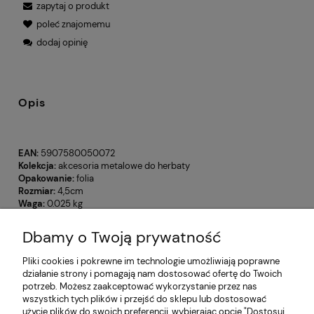
zapytaj o produkt
poleć znajomemu
dodaj opinię
Opis
EAN:
5907580050072
Kolekcja:
akcesoria metalowe do herbaty
Opakowanie:
folia
Rozmiar:
4,5cm
Waga:
0.025 kg
Dbamy o Twoją prywatność
Opinie o produkcie (0)
Pliki cookies i pokrewne im technologie umożliwiają poprawne
działanie strony i pomagają nam dostosować ofertę do Twoich
potrzeb. Możesz zaakceptować wykorzystanie przez nas
Informacje
wszystkich tych plików i przejść do sklepu lub dostosować
użycie plików do swoich preferencji, wybierając opcję "Dostosuj