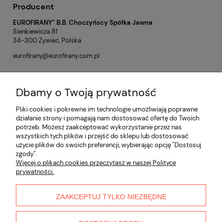
Producent
EUROFIRANY” B.B. Choczyńscy Spółka Jawna
Sienkiewicza 81
34-300 Żywiec, Polska
eurofirany@eurofirany.com.pl
Dbamy o Twoją prywatność
Opinie o produkcie (0)
Pliki cookies i pokrewne im technologie umożliwiają poprawne
działanie strony i pomagają nam dostosować ofertę do Twoich
potrzeb. Możesz zaakceptować wykorzystanie przez nas
Informacje
wszystkich tych plików i przejść do sklepu lub dostosować
użycie plików do swoich preferencji, wybierając opcję "Dostosuj
zgody".
Płatności i dostawa
Więcej o plikach cookies przeczytasz w naszej Polityce
prywatności.
Moje konto
ZAAKCEPTUJ TYLKO NIEZBĘDNE
O nas