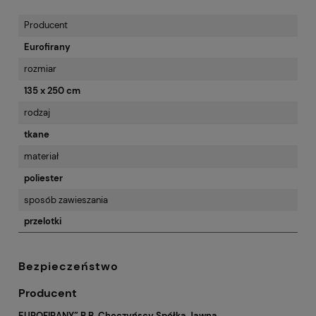
Producent
Eurofirany
rozmiar
135 x 250 cm
rodzaj
tkane
materiał
poliester
sposób zawieszania
przelotki
Bezpieczeństwo
Producent
EUROFIRANY” B.B. Choczyńscy Spółka Jawna