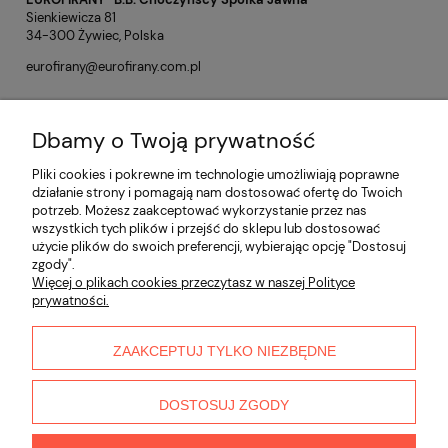
Sienkiewicza 81
34-300 Żywiec, Polska
eurofirany@eurofirany.com.pl
Dbamy o Twoją prywatność
Opinie o produkcie (0)
Pliki cookies i pokrewne im technologie umożliwiają poprawne
działanie strony i pomagają nam dostosować ofertę do Twoich
potrzeb. Możesz zaakceptować wykorzystanie przez nas
Informacje
wszystkich tych plików i przejść do sklepu lub dostosować
użycie plików do swoich preferencji, wybierając opcję "Dostosuj
zgody".
Płatności i dostawa
Więcej o plikach cookies przeczytasz w naszej Polityce
prywatności.
Moje konto
ZAAKCEPTUJ TYLKO NIEZBĘDNE
O nas
DOSTOSUJ ZGODY