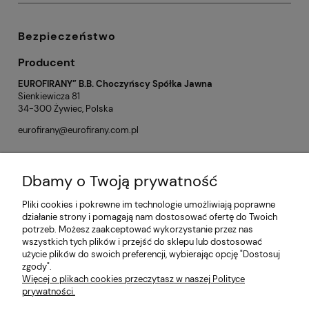
Bezpieczeństwo
Producent
EUROFIRANY” B.B. Choczyńscy Spółka Jawna
Sienkiewicza 81
34-300 Żywiec, Polska
eurofirany@eurofirany.com.pl
Dbamy o Twoją prywatność
Opinie o produkcie (0)
Pliki cookies i pokrewne im technologie umożliwiają poprawne
działanie strony i pomagają nam dostosować ofertę do Twoich
potrzeb. Możesz zaakceptować wykorzystanie przez nas
Informacje
wszystkich tych plików i przejść do sklepu lub dostosować
użycie plików do swoich preferencji, wybierając opcję "Dostosuj
zgody".
Płatności i dostawa
Więcej o plikach cookies przeczytasz w naszej Polityce
prywatności.
Moje konto