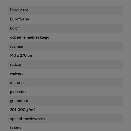
Producent
Eurofirany
kolor
odcienie niebieskiego
rozmiar
140 x 270 cm
rodzaj
welwet
materiał
poliester
gramatura
201-300 g/m2
sposób zawieszania
taśma