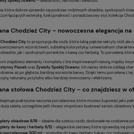
ioły Spokój Oceanu
– delikatność, harmonia i świeżość.
na, która dobrze sprawdzi się podczas rodzinnych obiadów, spokojnych śniada
czyń łączących estetykę, funkcjonalność i ponadczasowy styl, kolekcja Ch
ana Chodzież City – nowoczesna elegancja na c
 Chodzież City
to propozycja dla osób, które lubią pięknie nakryty stół, al
owoczesnym wzornictwem, subtelną kolorystyką i uniwersalnym charaktere
obiadów, jak i spokojnych poranków z kawą czy herbatą. To porcelana, która n
orii znajdziesz elementy i komplety z linii inspirowanych naturą, między inn
ustynny Piasek
oraz
Żywioły Spokój Oceanu
. Ich nazwy dobrze oddają chara
cienie, aż po głębsze, bardziej wyraziste barwy. Dzięki temu porcelana z tej 
kojny, naturalny, przytulny albo bardziej nowoczesny i efektowny.
ana stołowa Chodzież City – co znajdziesz w o
obejmuje praktyczne naczynia porcelanowe, które możesz kupować jako peł
To duża zaleta, szczególnie jeśli chcesz stopniowo budować serwis obiadow
plety obiadowe 6/18
– idealne dla sześciu osób, doskonałe na codzienne posi
lety do kawy i herbaty 6/12
– eleganckie zestawy, które sprawdzą się pod
ki porcelanowe 300 ml
– wygodne do kawy, herbaty, kakao czy ziołowego na