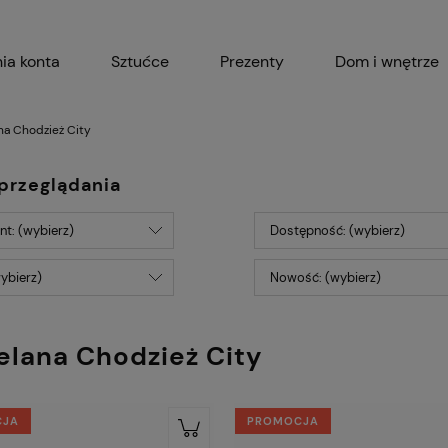
ia konta
Sztućce
Prezenty
Dom i wnętrze
Akcesoria kuchenne
Garnki i 
na Chodzież City
przeglądania
t: (wybierz)
Dostępność: (wybierz)
ybierz)
Nowość: (wybierz)
elana Chodzież City
CJA
PROMOCJA