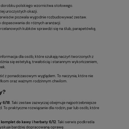
m dorobku polskiego wzornictwa stołowego.
iej uroczystych okazji.
 serwisów pozwala wygodnie rozbudowywać zestaw.
do dopasowania do różnych aranżacji.
celanowych kubków sprawdzi się na ślub, parapetówkę,
 informacja dla osób, które szukają naczyń tworzonych z
różnia się estetyką, trwałością i starannym wykończeniem,
nek.
ność z ponadczasowym wyglądem. To naczynia, które nie
siłkom oraz ważnym rodzinnym chwilom.
y?
y 6/18
. Taki zestaw zazwyczaj obejmuje najpotrzebniejsze
. To praktyczne rozwiązanie dla rodzin, par lub osób, które
e
komplet do kawy i herbaty 6/12
. Taki serwis podkreśla
 zyskuje bardziej dopracowaną oprawę.