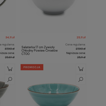
34,11 zł
25,11 zł
 regularna:
Cena regularna:
Salaterka 17 cm Żywioły
37,90 zł
27,90 zł
Chłodny Powiew Ćmielów
niższa cena:
Najniższa cena:
CT00
29,61 zł
25,11 zł
PROMOCJA