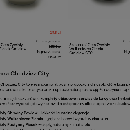
25,11 zł
Cena regularna:
Cena
17 cm Żywioły
Salaterka 17 cm Żywioły
27,90 zł
Piasek Ćmielów
Wulkaniczna Ziemia
Najniższa cena:
Naj
Ćmielów CT01
25,60 zł
ana Chodzież City
 Chodzież City
to elegancka i praktyczna propozycja dla osób, które lubią p
 stonowana kolorystyka oraz inspiracje naturą sprawiają, że naczynia z tej k
gorii znajdziesz zarówno
komplety obiadowe
i
serwisy do kawy oraz herba
u możesz wybrać gotowy zestaw dla całej rodziny albo stopniowo rozbudo
ioły Chłodny Powiew
– lekkość i subtelna elegancja.
ioły Wulkaniczna Ziemia
– głębsze barwy i wyrazisty charakter.
ioły Pustynny Piasek
– ciepły, naturalny klimat stołu.