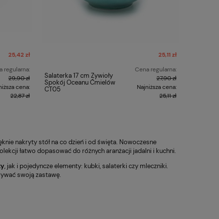
25,42 zł
25,11 zł
 regularna:
Cena regularna:
Salaterka 17 cm Żywioły
29,90 zł
27,90 zł
Spokój Oceanu Ćmielów
niższa cena:
Najniższa cena:
CT05
22,87 zł
25,11 zł
ięknie nakryty stół na co dzień i od święta. Nowoczesne
olekcji łatwo dopasować do różnych aranżacji jadalni i kuchni.
ty
, jak i pojedyncze elementy: kubki, salaterki czy mleczniki.
wywać swoją zastawę.