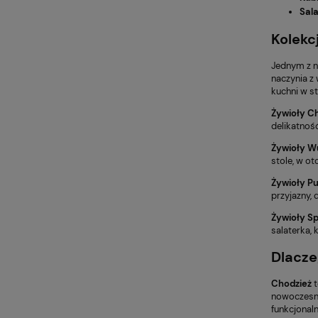
Sala
Kolekc
Jednym z n
naczynia z
kuchni w s
Żywioły C
delikatność
Żywioły W
stole, w ot
Żywioły P
przyjazny,
Żywioły S
salaterka, 
Dlacze
Chodzież
t
nowoczesno
funkcjonal