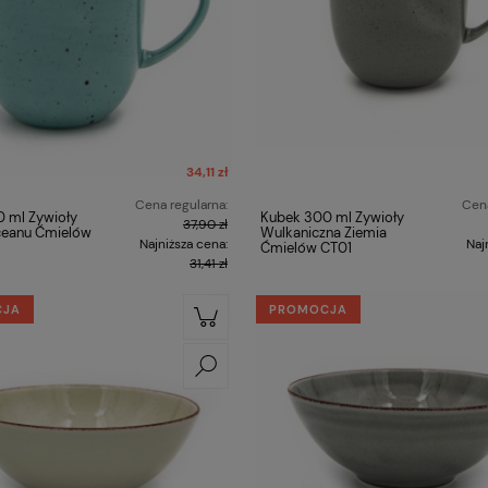
34,11 zł
Cena regularna:
Cena
 ml Żywioły
Kubek 300 ml Żywioły
37,90 zł
ceanu Ćmielów
Wulkaniczna Ziemia
Najniższa cena:
Naj
Ćmielów CT01
31,41 zł
CJA
PROMOCJA