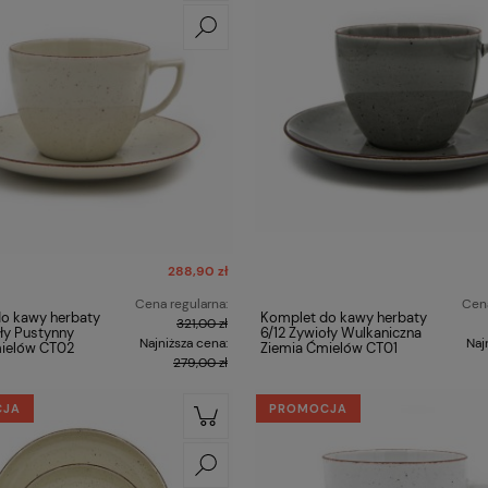
288,90 zł
Cena regularna:
Cena
o kawy herbaty
Komplet do kawy herbaty
321,00 zł
oły Pustynny
6/12 Żywioły Wulkaniczna
Najniższa cena:
Naj
mielów CT02
Ziemia Ćmielów CT01
279,00 zł
CJA
PROMOCJA