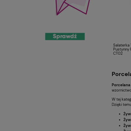
Salaterka 
Pustynny 
CT02
Porcel
Porcelana
wzornictwo,
W tej kate
Dzięki tem
Żyw
Żyw
Żyw