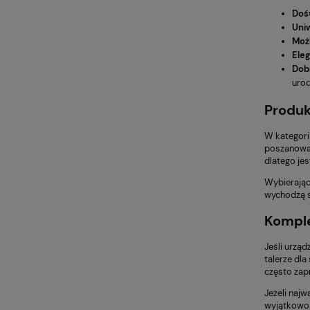
Dośw
Uni
Moż
Ele
Dob
urod
Produk
W kategori
poszanowan
dlatego je
Wybierają
wychodzą s
Komple
Jeśli urzą
talerze dla
często zapr
Jeżeli naj
wyjątkowoś