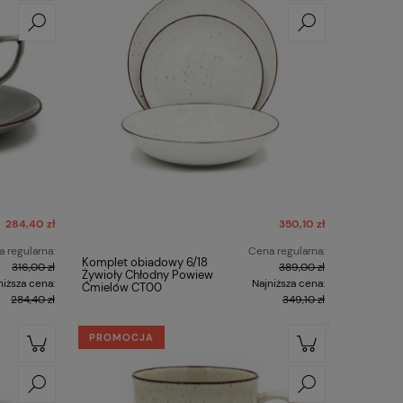
284,40 zł
350,10 zł
 regularna:
Cena regularna:
Komplet obiadowy 6/18
316,00 zł
389,00 zł
Żywioły Chłodny Powiew
niższa cena:
Najniższa cena:
Ćmielów CT00
284,40 zł
349,10 zł
PROMOCJA