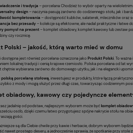
iadczenie i tradycja
– porcelana Chodzież to wybór oparty na wieloletni
wersalny design
– naczynia pasują zarówno do codziennego stołu, jak i bardz
liwość kompletowania
– dostępność kubków, salaterek, mleczników oraz
gancja bez przesady
– kolekcje są efektowne, ale nadal praktyczne i łatwe 
ry pomysł na prezent
– komplet obiadowy, komplet kawowy lub zestaw por
ziny czy rocznicę.
t Polski – jakość, którą warto mieć w domu
i dostępna jest również porcelana oznaczona jako
Produkt Polski
. To ważna
iem lokalnej tradycji i cenią krajowe rzemiosło. Polska porcelana od lat wy
st chętnie wybierana zarówno do domowego użytku, jak i na elegancki upomi
c
polską porcelanę stołową
, inwestujesz w produkty, które łączą praktycz
zybko z mody i mogą służyć przez długi czas, towarzysząc codziennym po
t obiadowy, kawowy czy pojedyncze element
dzasz jadalnię od podstaw, najlepszym wyborem może być
komplet obiadow
 sześciu osób, dzięki czemu łatwo przygotujesz spójne nakrycie stołu na obiad
aszają gości.
ważniejsze są dla Ciebie chwile przy kawie i herbacie, dobrym wyborem będzi
ć nawet prostego deseru, a jednocześnie sprawia, że spotkanie przy stole