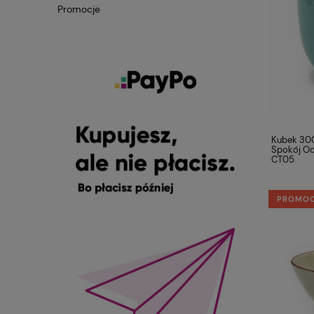
Promocje
Kubek 300
Spokój O
CT05
PROMO