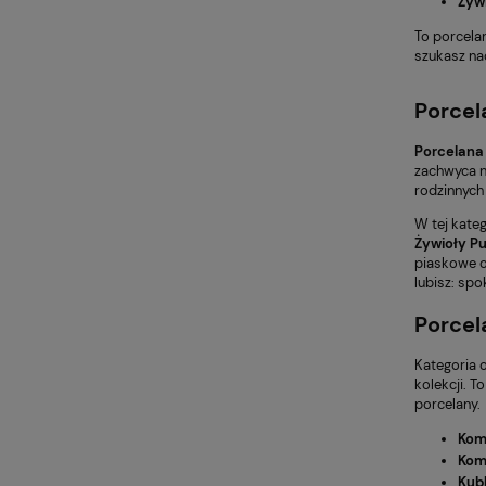
Żyw
To porcela
szukasz na
Porcel
Porcelana
zachwyca n
rodzinnych 
W tej kateg
Żywioły P
piaskowe od
lubisz: spo
Porcel
Kategoria 
kolekcji. 
porcelany.
Kom
Komp
Kub