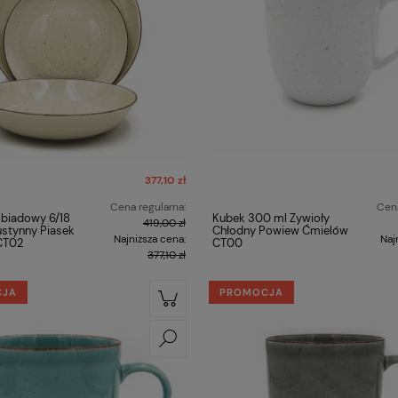
377,10 zł
Cena regularna:
Cena
biadowy 6/18
Kubek 300 ml Żywioły
419,00 zł
ustynny Piasek
Chłodny Powiew Ćmielów
Najniższa cena:
Naj
CT02
CT00
377,10 zł
CJA
PROMOCJA