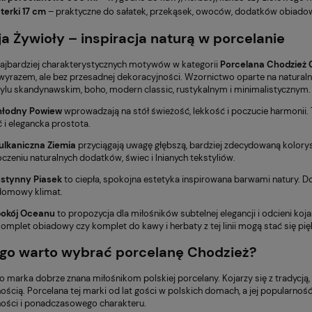
terki 17 cm
– praktyczne do sałatek, przekąsek, owoców, dodatków obiado
ja Żywioły – inspiracja naturą w porcelanie
ajbardziej charakterystycznych motywów w kategorii
Porcelana Chodzież 
 wyrazem, ale bez przesadnej dekoracyjności. Wzornictwo oparte na naturaln
tylu skandynawskim, boho, modern classic, rustykalnym i minimalistycznym.
hłodny Powiew
wprowadzają na stół świeżość, lekkość i poczucie harmonii. T
 i elegancka prostota.
ulkaniczna Ziemia
przyciągają uwagę głębszą, bardziej zdecydowaną kolorys
oczeniu naturalnych dodatków, świec i lnianych tekstyliów.
ustynny Piasek
to ciepła, spokojna estetyka inspirowana barwami natury. D
 domowy klimat.
pokój Oceanu
to propozycja dla miłośników subtelnej elegancji i odcieni koj
komplet obiadowy czy komplet do kawy i herbaty z tej linii mogą stać się pi
go warto wybrać porcelanę Chodzież?
o marka dobrze znana miłośnikom polskiej porcelany. Kojarzy się z tradycją
ścią. Porcelana tej marki od lat gości w polskich domach, a jej popularność
ności i ponadczasowego charakteru.