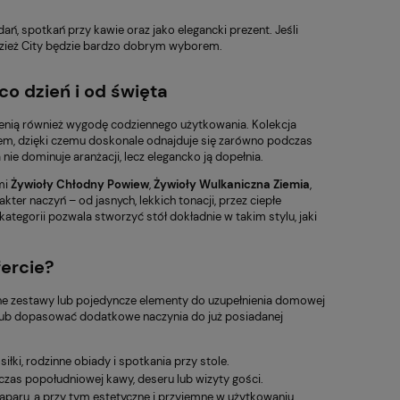
ń, spotkań przy kawie oraz jako elegancki prezent. Jeśli
odzież City będzie bardzo dobrym wyborem.
o dzień i od święta
e cenią również wygodę codziennego użytkowania. Kolekcja
m, dzięki czemu doskonale odnajduje się zarówno podczas
ie dominuje aranżacji, lecz elegancko ją dopełnia.
ymi
Żywioły Chłodny Powiew
,
Żywioły Wulkaniczna Ziemia
,
kter naczyń – od jasnych, lekkich tonacji, przez ciepłe
kategorii pozwala stworzyć stół dokładnie w takim stylu, jaki
fercie?
ne zestawy lub pojedyncze elementy do uzupełnienia domowej
y lub dopasować dodatkowe naczynia do już posiadanej
łki, rodzinne obiady i spotkania przy stole.
czas popołudniowej kawy, deseru lub wizyty gości.
paru, a przy tym estetyczne i przyjemne w użytkowaniu.