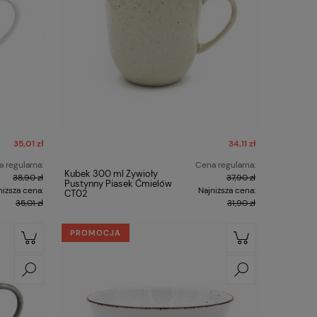
35,01 zł
34,11 zł
 regularna:
Cena regularna:
Kubek 300 ml Żywioły
38,90 zł
37,90 zł
Pustynny Piasek Ćmielów
niższa cena:
Najniższa cena:
CT02
35,01 zł
31,90 zł
PROMOCJA