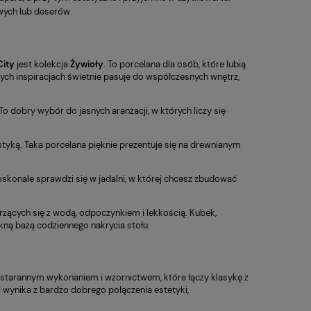
wych lub deserów.
City
jest kolekcja
Żywioły
. To porcelana dla osób, które lubią
ych inspiracjach świetnie pasuje do współczesnych wnętrz,
o dobry wybór do jasnych aranżacji, w których liczy się
tyką. Taka porcelana pięknie prezentuje się na drewnianym
oskonale sprawdzi się w jadalni, w której chcesz zbudować
arzących się z wodą, odpoczynkiem i lekkością. Kubek,
ękną bazą codziennego nakrycia stołu.
, starannym wykonaniem i wzornictwem, które łączy klasykę z
 wynika z bardzo dobrego połączenia estetyki,