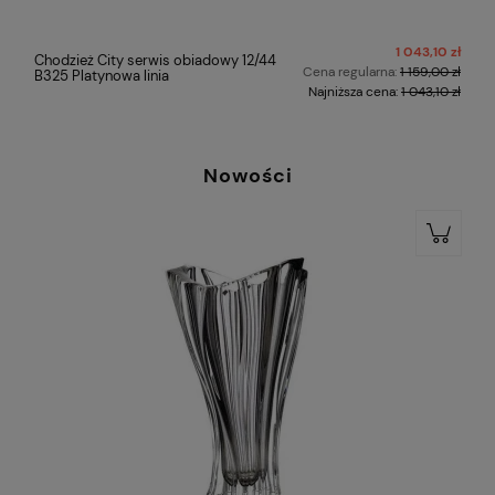
ł
1 043,10 zł
Chodzież City serwis obiadowy 12/44
ł
Cena regularna:
1 159,00 zł
B325 Platynowa linia
ł
Najniższa cena:
1 043,10 zł
Nowości