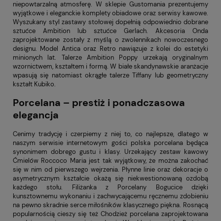
niepowtarzalną atmosferę. W sklepie Gustomania prezentujemy
wyjątkowe i eleganckie komplety obiadowe oraz serwisy kawowe.
Wyszukany styl zastawy stołowej dopełnią odpowiednio dobrane
sztućce Ambition lub sztućce Gerlach. Akcesoria Onda
zaprojektowane zostały z myślą o zwolennikach nowoczesnego
designu. Model Antica oraz Retro nawiązuje z kolei do estetyki
minionych lat. Talerze Ambition Poppy urzekają oryginalnym
wzornictwem, kształtem i formą. W białe skandynawskie aranżacje
wpasują się natomiast okrągłe talerze Tiffany lub geometryczny
kształt Kubiko.
Porcelana – prestiż i ponadczasowa
elegancja
Cenimy tradycję i czerpiemy z niej to, co najlepsze, dlatego w
naszym serwisie internetowym gości polska porcelana będąca
synonimem dobrego gustu i klasy. Urzekający zestaw kawowy
Ćmielów Roccoco Maria jest tak wyjątkowy, że można zakochać
się w nim od pierwszego wejrzenia. Płynne linie oraz dekoracje o
asymetrycznym kształcie okażą się niekwestionowaną ozdobą
każdego stołu. Filiżanka z Porcelany Bogucice dzięki
kunsztownemu wykonaniu i zachwycającemu ręcznemu zdobieniu
na pewno skradnie serce miłośników klasycznego piękna. Rosnącą
popularnością cieszy się też Chodzież porcelana zaprojektowana