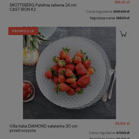
188,10 zł
SKOTTSBERG Patelnia żeliwna 24 cm
CAST IRON K2
Cena regularna:
209,00 zł
Najniższa cena:
188,10 zł
PROMOCJA
53,60 zł
Villa Italia DIAMOND salaterka 30 cm
przeźroczysta
Cena regularna:
67,00 zł