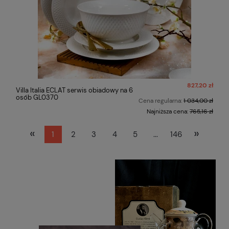
827,20 zł
Villa Italia ECLAT serwis obiadowy na 6
osób GL0370
Cena regularna:
1 034,00 zł
Najniższa cena:
765,16 zł
«
»
1
2
3
4
5
...
146