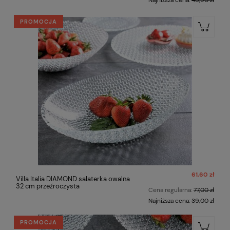
Najniższa cena:
46,90 zł
PROMOCJA
61,60 zł
Villa Italia DIAMOND salaterka owalna
32 cm przeźroczysta
Cena regularna:
77,00 zł
Najniższa cena:
39,00 zł
PROMOCJA