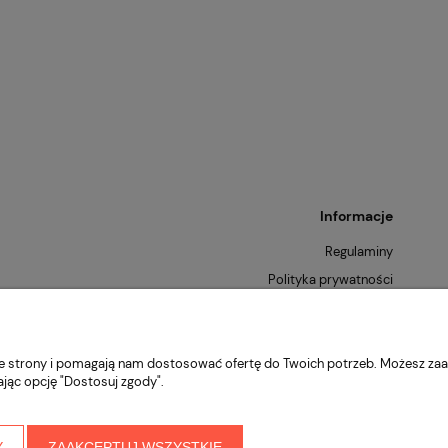
Informacje
Regulaminy
Polityka prywatności
Zwroty i reklamacje
nie strony i pomagają nam dostosować ofertę do Twoich potrzeb. Możesz zaa
ając opcję "Dostosuj zgody".
Y
ZAAKCEPTUJ WSZYSTKIE