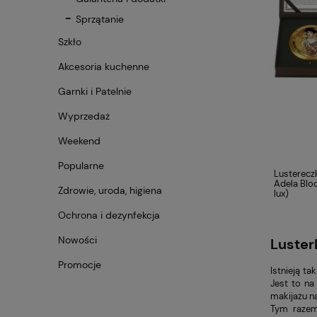
Sprzątanie
Szkło
Akcesoria kuchenne
Garnki i Patelnie
Wyprzedaż
Weekend
Popularne
Lustereczk
Adela Blo
Zdrowie, uroda, higiena
lux)
Ochrona i dezynfekcja
Nowości
Luster
Promocje
Istnieją t
Jest to na
makijażu n
Tym razem