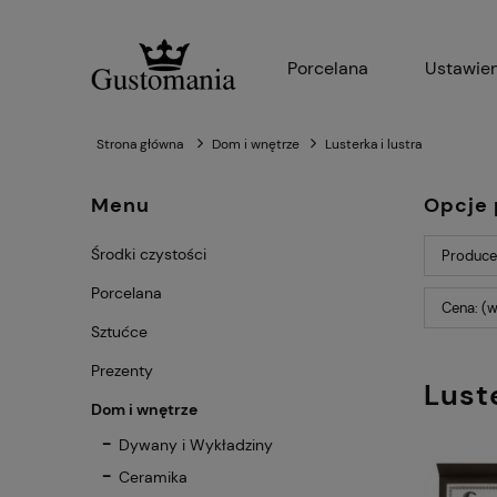
Porcelana
Ustawien
Strona główna
Dom i wnętrze
Lusterka i lustra
Menu
Opcje 
Środki czystości
Producen
Porcelana
Cena: (w
Sztućce
Prezenty
Luste
Dom i wnętrze
Dywany i Wykładziny
Ceramika