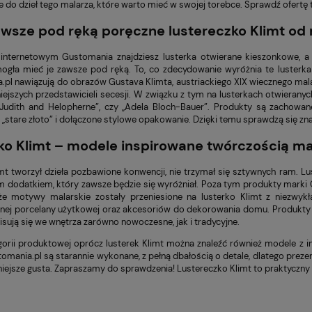
e do dzieł tego malarza, które warto mieć w swojej torebce. Sprawdź ofertę
awsze pod ręką poręczne lustereczko Klimt od
internetowym Gustomania znajdziesz lusterka otwierane kieszonkowe, a t
ogła mieć je zawsze pod ręką. To, co zdecydowanie wyróżnia te lusterka
.pl nawiązują do obrazów Gustava Klimta, austriackiego XIX wiecznego malar
iejszych przedstawicieli secesji. W związku z tym na lusterkach otwieranych
 „Judith and Helopherne”, czy „Adela Bloch-Bauer”. Produkty są zachow
„stare złoto” i dołączone stylowe opakowanie. Dzięki temu sprawdzą się znako
ko Klimt – modele inspirowane twórczością ma
mt tworzył dzieła pozbawione konwencji, nie trzymał się sztywnych ram. L
 dodatkiem, który zawsze będzie się wyróżniał. Poza tym produkty marki 
że motywy malarskie zostały przeniesione na lusterko Klimt z niezwyk
ej porcelany użytkowej oraz akcesoriów do dekorowania domu. Produkty f
isują się we wnętrza zarówno nowoczesne, jak i tradycyjne.
gorii produktowej oprócz lusterek Klimt można znaleźć również modele z 
tomania.pl są starannie wykonane, z pełną dbałością o detale, dlatego preze
iejsze gusta. Zapraszamy do sprawdzenia! Lustereczko Klimt to praktyczny 