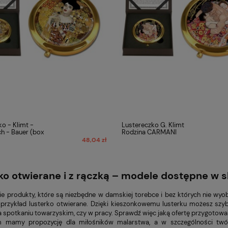
o - Klimt -
Lustereczko G. Klimt
ch - Bauer (box
Rodzina CARMANI
48,04 zł
ko otwierane i z rączką – modele dostępne w 
akie produkty, które są niezbędne w damskiej torebce i bez których nie wy
 przykład lusterko otwierane. Dzięki kieszonkowemu lusterku możesz sz
a spotkaniu towarzyskim, czy w pracy. Sprawdź więc jaką ofertę przygotowal
 mamy propozycję dla miłośników malarstwa, a w szczególności twór