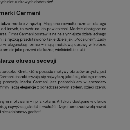
 tych nietuzinkowych dodatków!
 marki Carmani
akże modele z rączką. Mają one niewielki rozmiar, dlatego
 od innych, to wzór na ich powierzchni. Modele dostępne na
za. Firma Carmani postawiła na najsłynniejsze dzieła jednego
 i z rączką przedstawiono takie dzieła jak: „Pocałunek”, „Lady
ane w eleganckiej formie – mają metalową oprawę w kolorze
micie jako prezent dla każdej wielbicielki sztuki.
larza okresu secesji
ustereczko Klimt, które posiada motywy obrazów artysty, jest
Carmani charakteryzują się najwyższą jakością, dlatego mamy
łą precyzją. Marka Carmani jest pośrednikiem w sprzedaży
irmy łączą elegancję z ponadczasowym stylem, dzięki czemu
innymi motywami – np. z kotami. Artykuły dostępne w ofercie
ntują najwyższą jakość i trwałość. Dzięki temu zadowolą nawet
i nieszablonowy gadżet!