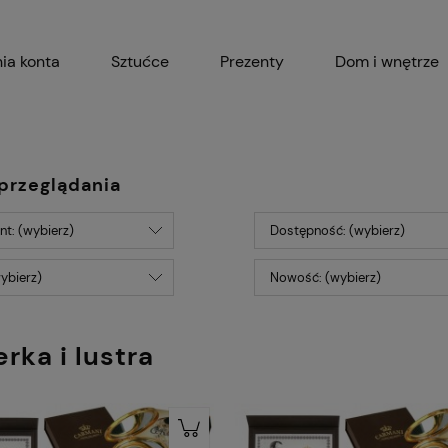
ia konta
Sztućce
Prezenty
Dom i wnętrze
Akcesoria kuchenne
Garnki i 
przeglądania
t: (wybierz)
Dostępność: (wybierz)
ybierz)
Nowość: (wybierz)
rka i lustra