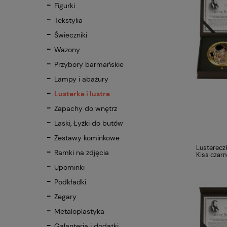
Figurki
Tekstylia
Świeczniki
Wazony
Przybory barmańskie
Lampy i abażury
Lusterka i lustra
Zapachy do wnętrz
Laski, Łyżki do butów
Zestawy kominkowe
Lustereczk
Ramki na zdjęcia
Kiss czarn
Upominki
Podkładki
Zegary
Metaloplastyka
Galanteria i dodatki