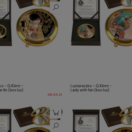
o - G.Klimt -
Lustereczko - G.Klimt -
e tło (box lux)
Lady with fan (box lux)
48,04 zł