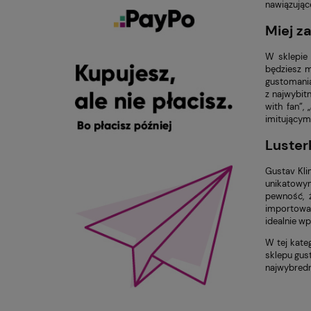
nawiązując
Miej z
W sklepie 
będziesz m
gustomania
z najwybitn
with fan”,
imitującym 
Luster
Gustav Kli
unikatowym
pewność, 
importowan
idealnie wp
W tej kate
sklepu gus
najwybredn