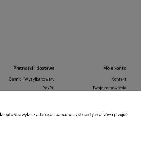
Płatności i dostawa
Moje konto
Cennik i Wysyłka towaru
Kontakt
PayPo
Twoje zamówienia
Płatności Ratalne
Ustawienia konta
Szybkie Zwroty
O nas
kceptować wykorzystanie przez nas wszystkich tych plików i przejść
Kontakt
Blog