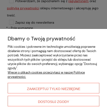
Potwierdzam, że zapoznałem się z
regulaminem
oraz
polityką prywatności
sklepu internetowego i akceptuję jego
treść.
Zapisz się do newslettera
*
- Pole wymagane
Dbamy o Twoją prywatność
ZAREJESTRUJ SIĘ
Pliki cookies i pokrewne im technologie umożliwiają poprawne
działanie strony i pomagają nam dostosować ofertę do Twoich
potrzeb. Możesz zaakceptować wykorzystanie przez nas
Informacje
wszystkich tych plików i przejść do sklepu lub dostosować
użycie plików do swoich preferencji, wybierając opcję "Dostosuj
zgody".
Płatności i dostawa
Więcej o plikach cookies przeczytasz w naszej Polityce
prywatności.
Moje konto
ZAAKCEPTUJ TYLKO NIEZBĘDNE
O nas
DOSTOSUJ ZGODY