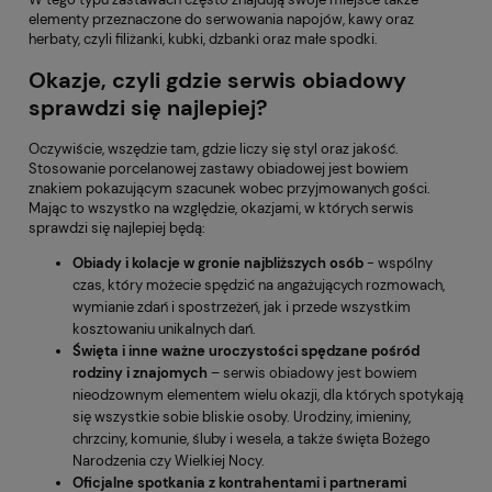
elementy przeznaczone do serwowania napojów, kawy oraz
herbaty, czyli filiżanki, kubki, dzbanki oraz małe spodki.
Okazje, czyli gdzie serwis obiadowy
sprawdzi się najlepiej?
Oczywiście, wszędzie tam, gdzie liczy się styl oraz jakość.
Stosowanie porcelanowej zastawy obiadowej jest bowiem
znakiem pokazującym szacunek wobec przyjmowanych gości.
Mając to wszystko na względzie, okazjami, w których serwis
sprawdzi się najlepiej będą:
Obiady i kolacje w gronie najbliższych osób
- wspólny
czas, który możecie spędzić na angażujących rozmowach,
wymianie zdań i spostrzeżeń, jak i przede wszystkim
kosztowaniu unikalnych dań.
Święta i inne ważne uroczystości spędzane pośród
rodziny i znajomych
– serwis obiadowy jest bowiem
nieodzownym elementem wielu okazji, dla których spotykają
się wszystkie sobie bliskie osoby. Urodziny, imieniny,
chrzciny, komunie, śluby i wesela, a także święta Bożego
Narodzenia czy Wielkiej Nocy.
Oficjalne spotkania z kontrahentami i partnerami