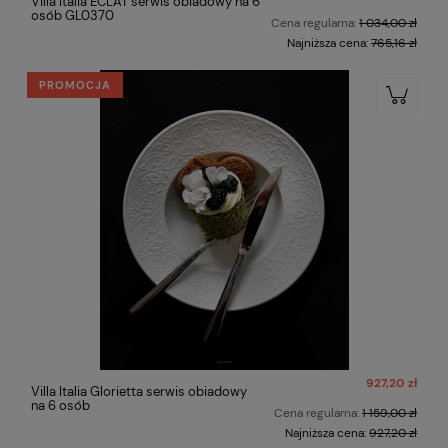
Villa Italia ECLAT serwis obiadowy na 6
osób GL0370
Cena regularna:
1 034,00 zł
Najniższa cena:
765,16 zł
PROMOCJA
927,20 zł
Villa Italia Glorietta serwis obiadowy
na 6 osób
Cena regularna:
1 159,00 zł
Najniższa cena:
927,20 zł