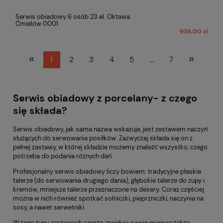
Serwis obiadowy 6 osób 23 el. Oktawa
Ćmielów 0001
939,00 zł
«
»
1
2
3
4
5
...
7
Serwis obiadowy z porcelany- z czego
się składa?
Serwis obiadowy, jak sama nazwa wskazuje, jest zestawem naczyń
służących do serwowania posiłków. Zazwyczaj składa się on z
pełnej zastawy, w której składzie możemy znaleźć wszystko, czego
potrzeba do podania różnych dań.
Profesjonalny serwis obiadowy liczy bowiem: tradycyjne płaskie
talerze (do serwowania drugiego dania), głębokie talerze do zupy i
kremów, mniejsze talerze przeznaczone na desery. Coraz częściej
można w nich również spotkać solniczki, pieprzniczki, naczynia na
sosy, a nawet serwetniki.
W tego typu zastawach często znajdują swoje miejsce także