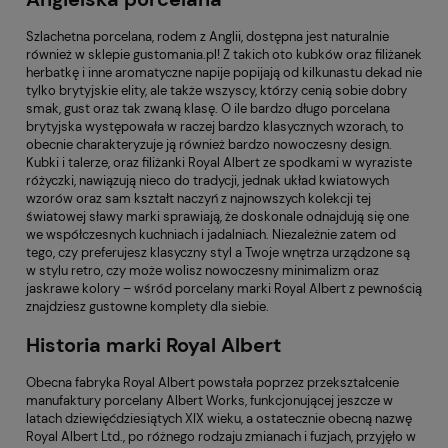
Szlachetna porcelana, rodem z Anglii, dostępna jest naturalnie
również w sklepie gustomania.pl! Z takich oto kubków oraz filiżanek
herbatkę i inne aromatyczne napije popijają od kilkunastu dekad nie
tylko brytyjskie elity, ale także wszyscy, którzy cenią sobie dobry
smak, gust oraz tak zwaną klasę. O ile bardzo długo porcelana
brytyjska występowała w raczej bardzo klasycznych wzorach, to
obecnie charakteryzuje ją również bardzo nowoczesny design.
Kubki i talerze, oraz filiżanki Royal Albert ze spodkami w wyraziste
różyczki, nawiązują nieco do tradycji, jednak układ kwiatowych
wzorów oraz sam kształt naczyń z najnowszych kolekcji tej
światowej sławy marki sprawiają, że doskonale odnajdują się one
we współczesnych kuchniach i jadalniach. Niezależnie zatem od
tego, czy preferujesz klasyczny styl a Twoje wnętrza urządzone są
w stylu retro, czy może wolisz nowoczesny minimalizm oraz
jaskrawe kolory – wśród porcelany marki Royal Albert z pewnością
znajdziesz gustowne komplety dla siebie.
Historia marki Royal Albert
Obecna fabryka Royal Albert powstała poprzez przekształcenie
manufaktury porcelany Albert Works, funkcjonującej jeszcze w
latach dziewięćdziesiątych XIX wieku, a ostatecznie obecną nazwę
Royal Albert Ltd., po różnego rodzaju zmianach i fuzjach, przyjęło w