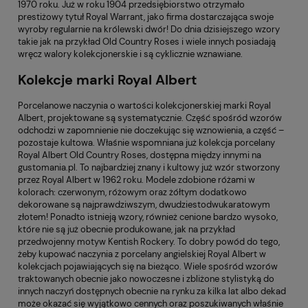
1970 roku. Już w roku 1904 przedsiębiorstwo otrzymało
prestiżowy tytuł Royal Warrant, jako firma dostarczająca swoje
wyroby regularnie na królewski dwór! Do dnia dzisiejszego wzory
takie jak na przykład Old Country Roses i wiele innych posiadają
wręcz walory kolekcjonerskie i są cyklicznie wznawiane.
Kolekcje marki Royal Albert
Porcelanowe naczynia o wartości kolekcjonerskiej marki Royal
Albert, projektowane są systematycznie. Część spośród wzorów
odchodzi w zapomnienie nie doczekując się wznowienia, a część –
pozostaje kultowa. Właśnie wspomniana już kolekcja porcelany
Royal Albert Old Country Roses, dostępna między innymi na
gustomania.pl. To najbardziej znany i kultowy już wzór stworzony
przez Royal Albert w 1962 roku. Modele zdobione różami w
kolorach: czerwonym, różowym oraz żółtym dodatkowo
dekorowane są najprawdziwszym, dwudziestodwukaratowym
złotem! Ponadto istnieją wzory, również cenione bardzo wysoko,
które nie są już obecnie produkowane, jak na przykład
przedwojenny motyw Kentish Rockery. To dobry powód do tego,
żeby kupować naczynia z porcelany angielskiej Royal Albert w
kolekcjach pojawiających się na bieżąco. Wiele spośród wzorów
traktowanych obecnie jako nowoczesne i zbliżone stylistyką do
innych naczyń dostępnych obecnie na rynku za kilka lat albo dekad
może okazać się wyjątkowo cennych oraz poszukiwanych właśnie