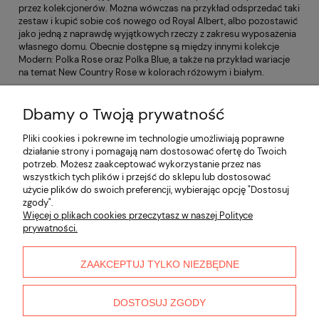
przez kolekcjonerów. Można wówczas na przykład odsprzedać taki
zestaw i kupić sobie coś nowego od Royal Albert, albo pozostawić
jako jedną z naprawdę wyjątkowych rzeczy z zakresu wyposażenia
własnego domu. Obecnie dostępne są między innymi kolekcje
Modern: Polka Rose oraz Polka Blue, a także na przykład wariacje
na temat New Country Rose w kolorach różowym i białym.
Dbamy o Twoją prywatność
Nie znaleziono produktów spełniających podane
kryteria.
Pliki cookies i pokrewne im technologie umożliwiają poprawne
działanie strony i pomagają nam dostosować ofertę do Twoich
potrzeb. Możesz zaakceptować wykorzystanie przez nas
Informacje
wszystkich tych plików i przejść do sklepu lub dostosować
użycie plików do swoich preferencji, wybierając opcję "Dostosuj
zgody".
Płatności i dostawa
Więcej o plikach cookies przeczytasz w naszej Polityce
prywatności.
Moje konto
ZAAKCEPTUJ TYLKO NIEZBĘDNE
O nas
DOSTOSUJ ZGODY