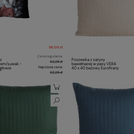
56,05 zł
Cena regularna:
z
Poszewka z satyny
62,28 zł
iem/suwak -
bawełnianej w pasy VERA
Najniższa cena:
 głowie
40 x 40 beżowy Eurofirany
)
62,28 zł