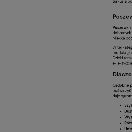
turkus alb
Poszew
Poszewki i
dobranych t
Miękka pod
W tej kate
modele gła
Dzięki tem
eklektyczn
Dlacze
Ozdobne p
odświeżyć 
daje ogrom
Szy
Duż
Wyg
Róż
Uni