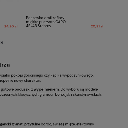
Poszewka z mikrofibry
miękka puszysta CARO
45x45 Srebrny
24,20 zł
20,91 zł
»
trza
pialni, pokoju gościnnego czy kącika wypoczynkowego.
 zupełnie nowy charakter.
z gotowe
poduszki z wypełnieniem
. Do wyboru są modele
czesnych, klasycznych, glamour, boho, jak i skandynawskich.
legancki granat, przytulne bordo, świeżą miętę, efektowny