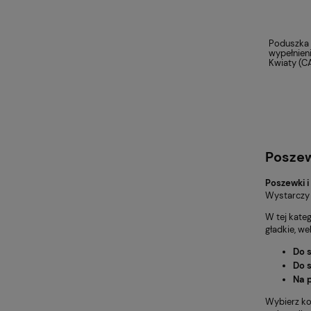
Poduszka 
wypełnien
Kwiaty (
Poszew
Poszewki i
Wystarczy z
W tej kateg
gładkie, w
Do 
Do s
Na 
Wybierz kol