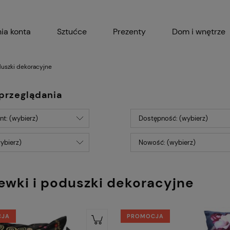
ia konta
Sztućce
Prezenty
Dom i wnętrze
Akcesoria kuchenne
Garnki i 
duszki dekoracyjne
przeglądania
t: (wybierz)
Dostępność: (wybierz)
ybierz)
Nowość: (wybierz)
ewki i poduszki dekoracyjne
CJA
PROMOCJA