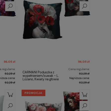
56,05 zł
56,05 zł
 regularna:
Cena regularna:
CARMANI Poduszka z
62,28 zł
62,28 zł
wypełnieniem/suwak - L.
niższa cena:
Najniższa cena:
Lozano, Kwiaty na głowie
62,28 zł
62,28 zł
PROMOCJA