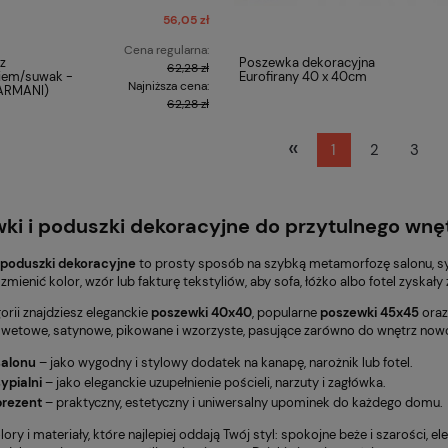
56,05 zł
Cena regularna:
z
Poszewka dekoracyjna
62,28 zł
iem/suwak -
Eurofirany 40 x 40cm
Najniższa cena:
CARMANI)
62,28 zł
«
1
2
3
ki i poduszki dekoracyjne do przytulnego wnę
 poduszki dekoracyjne
to prosty sposób na szybką metamorfozę salonu, sy
mienić kolor, wzór lub fakturę tekstyliów, aby sofa, łóżko albo fotel zyskały
orii znajdziesz eleganckie
poszewki 40x40
, popularne
poszewki 45x45
ora
elwetowe, satynowe, pikowane i wzorzyste, pasujące zarówno do wnętrz nowo
salonu
– jako wygodny i stylowy dodatek na kanapę, narożnik lub fotel.
ypialni
– jako eleganckie uzupełnienie pościeli, narzuty i zagłówka.
prezent
– praktyczny, estetyczny i uniwersalny upominek do każdego domu.
ory i materiały, które najlepiej oddają Twój styl: spokojne beże i szarości, e