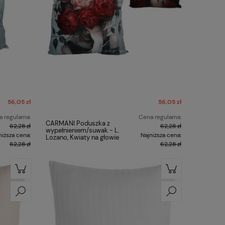
56,05 zł
56,05 zł
 regularna:
Cena regularna:
CARMANI Poduszka z
62,28 zł
62,28 zł
wypełnieniem/suwak - L.
niższa cena:
Najniższa cena:
Lozano, Kwiaty na głowie
62,28 zł
62,28 zł