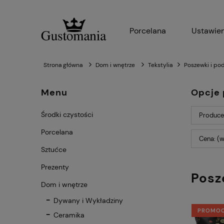
Porcelana
Ustawien
Strona główna
Dom i wnętrze
Tekstylia
Poszewki i po
Menu
Opcje 
Środki czystości
Producen
Porcelana
Cena: (w
Sztućce
Prezenty
Posz
Dom i wnętrze
Dywany i Wykładziny
PROMO
Ceramika