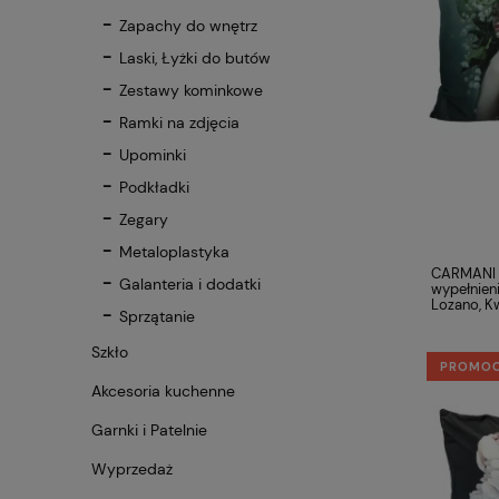
Zapachy do wnętrz
Laski, Łyżki do butów
Zestawy kominkowe
Ramki na zdjęcia
Upominki
Podkładki
Zegary
Metaloplastyka
CARMANI 
Galanteria i dodatki
wypełnien
Lozano, Kw
Sprzątanie
Szkło
PROMO
Akcesoria kuchenne
Garnki i Patelnie
Wyprzedaż