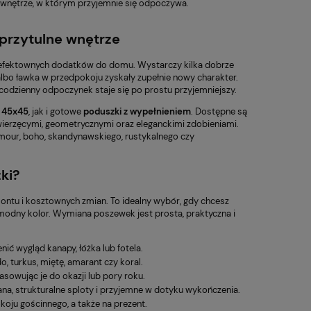
z wnętrze, w którym przyjemnie się odpoczywa.
 przytulne wnętrze
ej efektownych dodatków do domu. Wystarczy kilka dobrze
m albo ławka w przedpokoju zyskały zupełnie nowy charakter.
 codzienny odpoczynek staje się po prostu przyjemniejszy.
 45x45
, jak i gotowe
poduszki z wypełnieniem
. Dostępne są
wierzęcymi, geometrycznymi oraz eleganckimi zdobieniami.
amour, boho, skandynawskiego, rustykalnego czy
ki?
ntu i kosztownych zmian. To idealny wybór, gdy chcesz
modny kolor. Wymiana poszewek jest prosta, praktyczna i
ć wygląd kanapy, łóżka lub fotela.
, turkus, miętę, amarant czy koral.
sowując je do okazji lub pory roku.
na, strukturalne sploty i przyjemne w dotyku wykończenia.
koju gościnnego, a także na prezent.