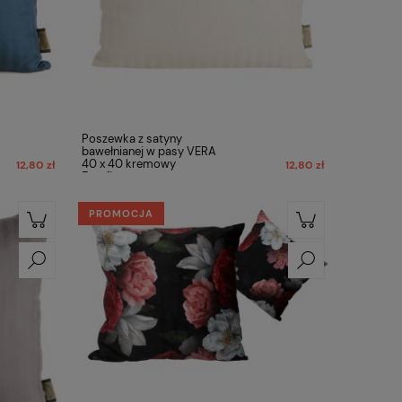
Poszewka z satyny
bawełnianej w pasy VERA
40 x 40 kremowy
12,80 zł
12,80 zł
Eurofirany
PROMOCJA