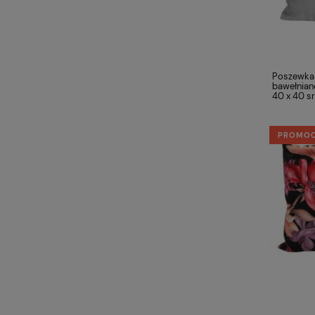
Poszewka 
bawełnian
40 x 40 sr
PROMO