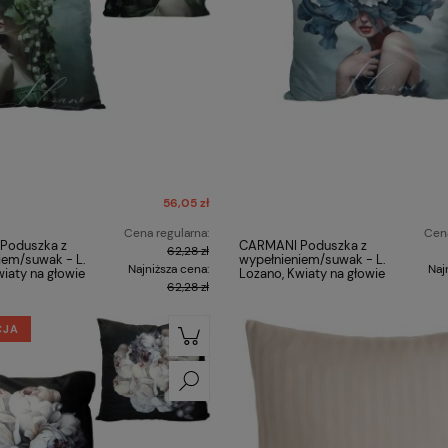
56,05 zł
Cena regularna:
Cena
Poduszka z
CARMANI Poduszka z
62,28 zł
iem/suwak - L.
wypełnieniem/suwak - L.
Najniższa cena:
Naj
iaty na głowie
Lozano, Kwiaty na głowie
62,28 zł
CJA