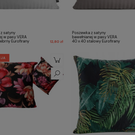
z satyny
Poszewka z satyny
ej w pasy VERA
bawełnianej w pasy VERA
ebrny Eurofirany
40 x 40 stalowy Eurofirany
12,80 zł
CJA