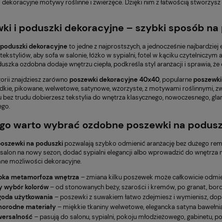
o dekoracyjne motywy roślinne i zwierzęce. Dzięki nim z łatwością stworzys
ki i poduszki dekoracyjne – szybki sposób na
 poduszki dekoracyjne
to jedne z najprostszych, a jednocześnie najbardzi
ekstyliów, aby sofa w salonie, łóżko w sypialni, fotel w kąciku czytelniczy
uszka ozdobna dodaje wnętrzu ciepła, podkreśla styl aranżacji i sprawia, że
gorii znajdziesz zarówno
poszewki dekoracyjne 40x40
, popularne
poszewki
dkie, pikowane, welwetowe, satynowe, wzorzyste, z motywami roślinnymi, z
u bez trudu dobierzesz tekstylia do wnętrza klasycznego, nowoczesnego, gl
ego.
go warto wybrać ozdobne poszewki na podusz
oszewki na poduszki
pozwalają szybko odmienić aranżację bez dużego remo
salon na nowy sezon, dodać sypialni elegancji albo wprowadzić do wnętrza 
ne możliwości dekoracyjne.
bka metamorfoza wnętrza
– zmiana kilku poszewek może całkowicie odmieni
y wybór kolorów
– od stonowanych beży, szarości i kremów, po granat, bordo
oda użytkowania
– poszewki z suwakiem łatwo zdejmiesz i wymienisz, dopa
norodne materiały
– miękkie tkaniny welwetowe, elegancka satyna bawełnia
wersalność
– pasują do salonu, sypialni, pokoju młodzieżowego, gabinetu, po