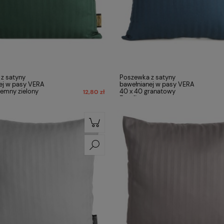
z satyny
Poszewka z satyny
ej w pasy VERA
bawełnianej w pasy VERA
iemny zielony
40 x 40 granatowy
12,80 zł
Eurofirany