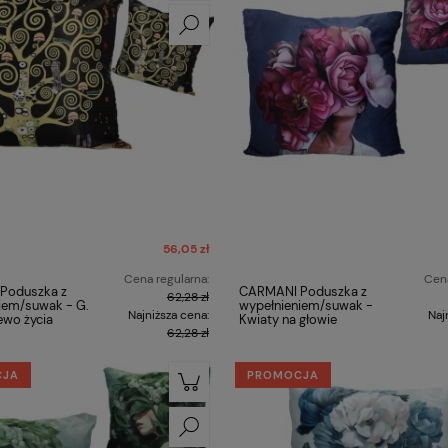
56,05 zł
Cena regularna:
Cena
Poduszka z
CARMANI Poduszka z
62,28 zł
iem/suwak - G.
wypełnieniem/suwak -
Najniższa cena:
Naj
ewo życia
Kwiaty na głowie
62,28 zł
CJA
PROMOCJA