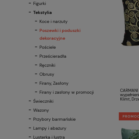
Figurki
Tekstylia
Koce i narzuty
Poszewki i poduszki
dekoracyjne
Pościele
Prześcieradła
Ręczniki
Obrusy
Firany, Zasłony
CARMANI 
Firany i zasłony w promocji
wypełnien
Klimt, Drz
Świeczniki
Wazony
PROMO
Przybory barmańskie
Lampy i abażury
Lusterka i lustra