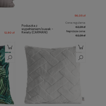
56,05 zł
Cena regularna:
Poduszka z
62,28 zł
wypełnieniem/suwak -
Najniższa cena:
Kwiaty (CARMANI)
12,80 zł
62,28 zł