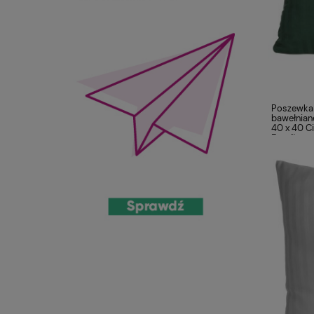
Poszewka 
bawełnian
40 x 40 C
Eurofirany