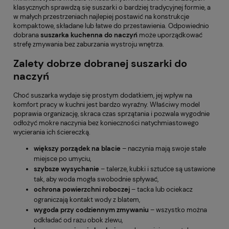
klasycznych sprawdzą się suszarki o bardziej tradycyjnej formie, a
w małych przestrzeniach najlepiej postawić na konstrukcje
kompaktowe, składane lub łatwe do przestawienia. Odpowiednio
dobrana
suszarka kuchenna do naczyń
może uporządkować
strefę zmywania bez zaburzania wystroju wnętrza.
Zalety dobrze dobranej suszarki do
naczyń
Choć suszarka wydaje się prostym dodatkiem, jej wpływ na
komfort pracy w kuchni jest bardzo wyraźny. Właściwy model
poprawia organizację, skraca czas sprzątania i pozwala wygodnie
odłożyć mokre naczynia bez konieczności natychmiastowego
wycierania ich ściereczką.
większy porządek na blacie
– naczynia mają swoje stałe
miejsce po umyciu,
szybsze wysychanie
– talerze, kubki i sztućce są ustawione
tak, aby woda mogła swobodnie spływać,
ochrona powierzchni roboczej
– tacka lub ociekacz
ograniczają kontakt wody z blatem,
wygoda przy codziennym zmywaniu
– wszystko można
odkładać od razu obok zlewu,