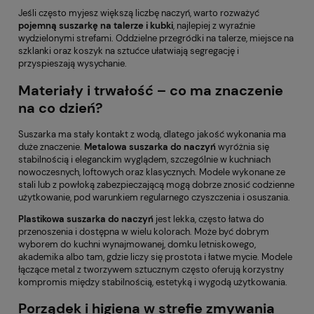
Jeśli często myjesz większą liczbę naczyń, warto rozważyć
pojemną suszarkę na talerze i kubki
, najlepiej z wyraźnie
wydzielonymi strefami. Oddzielne przegródki na talerze, miejsce na
szklanki oraz koszyk na sztućce ułatwiają segregację i
przyspieszają wysychanie.
Materiały i trwałość – co ma znaczenie
na co dzień?
Suszarka ma stały kontakt z wodą, dlatego jakość wykonania ma
duże znaczenie.
Metalowa suszarka do naczyń
wyróżnia się
stabilnością i eleganckim wyglądem, szczególnie w kuchniach
nowoczesnych, loftowych oraz klasycznych. Modele wykonane ze
stali lub z powłoką zabezpieczającą mogą dobrze znosić codzienne
użytkowanie, pod warunkiem regularnego czyszczenia i osuszania.
Plastikowa suszarka do naczyń
jest lekka, często łatwa do
przenoszenia i dostępna w wielu kolorach. Może być dobrym
wyborem do kuchni wynajmowanej, domku letniskowego,
akademika albo tam, gdzie liczy się prostota i łatwe mycie. Modele
łączące metal z tworzywem sztucznym często oferują korzystny
kompromis między stabilnością, estetyką i wygodą użytkowania.
Porządek i higiena w strefie zmywania