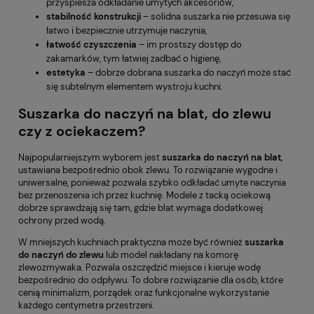
przyspiesza odkładanie umytych akcesoriów,
stabilność konstrukcji
– solidna suszarka nie przesuwa się
łatwo i bezpiecznie utrzymuje naczynia,
łatwość czyszczenia
– im prostszy dostęp do
zakamarków, tym łatwiej zadbać o higienę,
estetyka
– dobrze dobrana suszarka do naczyń może stać
się subtelnym elementem wystroju kuchni.
Suszarka do naczyń na blat, do zlewu
czy z ociekaczem?
Najpopularniejszym wyborem jest
suszarka do naczyń na blat
,
ustawiana bezpośrednio obok zlewu. To rozwiązanie wygodne i
uniwersalne, ponieważ pozwala szybko odkładać umyte naczynia
bez przenoszenia ich przez kuchnię. Modele z tacką ociekową
dobrze sprawdzają się tam, gdzie blat wymaga dodatkowej
ochrony przed wodą.
W mniejszych kuchniach praktyczna może być również
suszarka
do naczyń do zlewu
lub model nakładany na komorę
zlewozmywaka. Pozwala oszczędzić miejsce i kieruje wodę
bezpośrednio do odpływu. To dobre rozwiązanie dla osób, które
cenią minimalizm, porządek oraz funkcjonalne wykorzystanie
każdego centymetra przestrzeni.