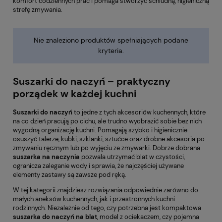
komfort codziennych prac i pomaga stworzyć schludną, higieniczną
strefę zmywania.
Nie znaleziono produktów spełniających podane
kryteria.
Suszarki do naczyń – praktyczny
porządek w każdej kuchni
Suszarki do naczyń
to jedne z tych akcesoriów kuchennych, które
na co dzień pracują po cichu, ale trudno wyobrazić sobie bez nich
wygodną organizację kuchni. Pomagają szybko i higienicznie
osuszyć talerze, kubki, szklanki, sztućce oraz drobne akcesoria po
zmywaniu ręcznym lub po wyjęciu ze zmywarki. Dobrze dobrana
suszarka na naczynia
pozwala utrzymać blat w czystości,
ogranicza zaleganie wody i sprawia, że najczęściej używane
elementy zastawy są zawsze pod ręką.
W tej kategorii znajdziesz rozwiązania odpowiednie zarówno do
małych aneksów kuchennych, jak i przestronnych kuchni
rodzinnych. Niezależnie od tego, czy potrzebna jest kompaktowa
suszarka do naczyń na blat
, model z ociekaczem, czy pojemna