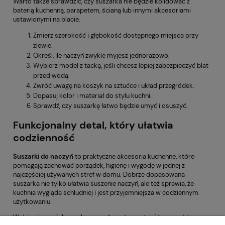
Warto także sprawdzić, czy suszarka nie będzie kolidować z
baterią kuchenną, parapetem, ścianą lub innymi akcesoriami
ustawionymi na blacie.
Zmierz szerokość i głębokość dostępnego miejsca przy
zlewie.
Określ, ile naczyń zwykle myjesz jednorazowo.
Wybierz model z tacką, jeśli chcesz lepiej zabezpieczyć blat
przed wodą.
Zwróć uwagę na koszyk na sztućce i układ przegródek.
Dopasuj kolor i materiał do stylu kuchni.
Sprawdź, czy suszarkę łatwo będzie umyć i osuszyć.
Funkcjonalny detal, który ułatwia
codzienność
Suszarki do naczyń
to praktyczne akcesoria kuchenne, które
pomagają zachować porządek, higienę i wygodę w jednej z
najczęściej używanych stref w domu. Dobrze dopasowana
suszarka nie tylko ułatwia suszenie naczyń, ale też sprawia, że
kuchnia wygląda schludniej i jest przyjemniejsza w codziennym
użytkowaniu.
Wybierając
ociekacz do naczyń
, warto postawić na model