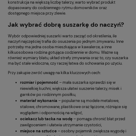
konstrukcja na większą liczbę talerzy, warto wybrać produkt
dopasowany do codziennego rytmu domowników oraz
dostępnego miejsca przy zlewie.
Jak wybrać dobrą suszarkę do naczyń?
Wybór odpowiedniej suszarki warto zacząć od określenia, ile
naczyń najczęściej trafia do osuszenia po jednym zmywaniu. Inne
potrzeby ma jedna osoba mieszkająca w kawalerce, a inne
kilkuosobowa rodzina gotująca codziennie w domu. Ważne są
również wymiary blatu, układ strefy zmywania oraz to, czy suszarka
ma być stale widoczna, czy raczej łatwa do schowania po użyciu.
Przy zakupie zwróć uwagę na kilka kluczowych cech:
rozmiar i pojemność
– mała suszarka sprawdzi się w
niewielkiej kuchni, większa ułatwi suszenie talerzy, misek i
garnków po rodzinnym posiłku,
materiał wykonania
– popularne są modele metalowe,
stalowe, chromowane, plastikowe oraz łączone, różniące się
wyglądem i odpornością na wilgoć,
ociekacz lub tacka na wodę
– pomaga chronić blat przed
zawilgoceniem i ułatwia utrzymanie czystości,
miejsce na sztućce
– osobny pojemnik zwiększa wygodę i