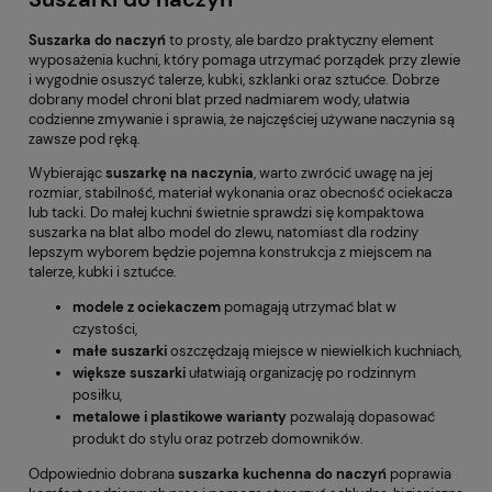
Suszarka do naczyń
to prosty, ale bardzo praktyczny element
wyposażenia kuchni, który pomaga utrzymać porządek przy zlewie
i wygodnie osuszyć talerze, kubki, szklanki oraz sztućce. Dobrze
dobrany model chroni blat przed nadmiarem wody, ułatwia
codzienne zmywanie i sprawia, że najczęściej używane naczynia są
zawsze pod ręką.
Wybierając
suszarkę na naczynia
, warto zwrócić uwagę na jej
rozmiar, stabilność, materiał wykonania oraz obecność ociekacza
lub tacki. Do małej kuchni świetnie sprawdzi się kompaktowa
suszarka na blat albo model do zlewu, natomiast dla rodziny
lepszym wyborem będzie pojemna konstrukcja z miejscem na
talerze, kubki i sztućce.
modele z ociekaczem
pomagają utrzymać blat w
czystości,
małe suszarki
oszczędzają miejsce w niewielkich kuchniach,
większe suszarki
ułatwiają organizację po rodzinnym
posiłku,
metalowe i plastikowe warianty
pozwalają dopasować
produkt do stylu oraz potrzeb domowników.
Odpowiednio dobrana
suszarka kuchenna do naczyń
poprawia