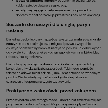
lepsza organizacja kuchni
– osobne miejsca na talerze,
kubki i sztućce ułatwiają segregację,
estetyczny wygląd strefy zmywania
– odpowiednio
dobrany model porządkuje przestrzeń i pasuje do aranżacji.
Suszarki do naczyń dla singla, pary i
rodziny
Dla jednej osoby lub pary najczęściej wystarczy
mała suszarka do
naczyń
, która nie zajmuje dużo miejsca i pozwala wygodnie
osuszyć podstawowy komplet naczyń po posiłku. To dobry wybór
do kawalerki, małego aneksu kuchennego lub kuchni, w której blat
roboczy jest ograniczony.
Dla rodziny lepsza będzie
duża suszarka do naczyń
z solidną
konstrukcją i większą liczbą przegródek. Taki model pomieści
talerze obiadowe, miski, szklanki, kubki oraz sztućce po wspólnym
posiłku. Warto wtedy wybrać suszarkę stabilną, łatwą do
czyszczenia i odporną na częste użytkowanie.
Praktyczne wskazówki przed zakupem
Przed wyborem konkretnego modelu dobrze jest zmierzyć miejsce
przy zlewie i zastanowić się, w którą stronę ma odpływać woda.