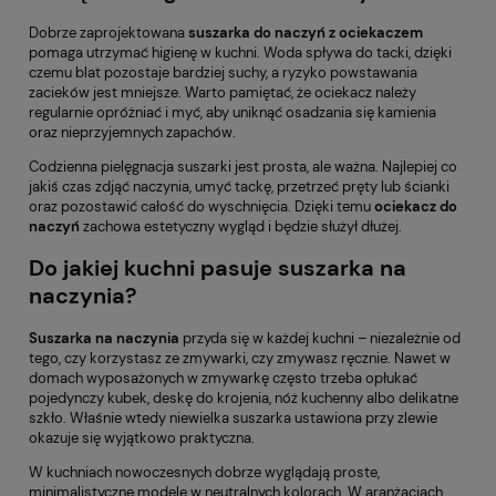
Dobrze zaprojektowana
suszarka do naczyń z ociekaczem
pomaga utrzymać higienę w kuchni. Woda spływa do tacki, dzięki
czemu blat pozostaje bardziej suchy, a ryzyko powstawania
zacieków jest mniejsze. Warto pamiętać, że ociekacz należy
regularnie opróżniać i myć, aby uniknąć osadzania się kamienia
oraz nieprzyjemnych zapachów.
Codzienna pielęgnacja suszarki jest prosta, ale ważna. Najlepiej co
jakiś czas zdjąć naczynia, umyć tackę, przetrzeć pręty lub ścianki
oraz pozostawić całość do wyschnięcia. Dzięki temu
ociekacz do
naczyń
zachowa estetyczny wygląd i będzie służył dłużej.
Do jakiej kuchni pasuje suszarka na
naczynia?
Suszarka na naczynia
przyda się w każdej kuchni – niezależnie od
tego, czy korzystasz ze zmywarki, czy zmywasz ręcznie. Nawet w
domach wyposażonych w zmywarkę często trzeba opłukać
pojedynczy kubek, deskę do krojenia, nóż kuchenny albo delikatne
szkło. Właśnie wtedy niewielka suszarka ustawiona przy zlewie
okazuje się wyjątkowo praktyczna.
W kuchniach nowoczesnych dobrze wyglądają proste,
minimalistyczne modele w neutralnych kolorach. W aranżacjach