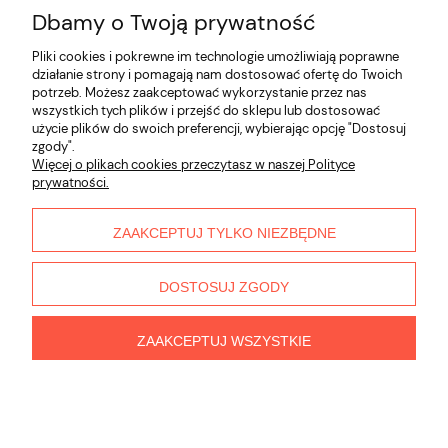
dopasowany do własnych przyzwyczajeń, liczby domowników oraz
Dbamy o Twoją prywatność
wielkości kuchni. Dzięki temu nawet prosta czynność, jak odłożenie
umytego kubka czy talerza, stanie się wygodniejsza, a strefa
zmywania będzie zawsze dobrze zorganizowana.
Pliki cookies i pokrewne im technologie umożliwiają poprawne
działanie strony i pomagają nam dostosować ofertę do Twoich
potrzeb. Możesz zaakceptować wykorzystanie przez nas
Informacje
wszystkich tych plików i przejść do sklepu lub dostosować
użycie plików do swoich preferencji, wybierając opcję "Dostosuj
zgody".
Płatności i dostawa
Więcej o plikach cookies przeczytasz w naszej Polityce
prywatności.
Moje konto
ZAAKCEPTUJ TYLKO NIEZBĘDNE
O nas
DOSTOSUJ ZGODY
ZAAKCEPTUJ WSZYSTKIE
pokaż pełną wersję strony
Sklep internetowy Shoper.pl