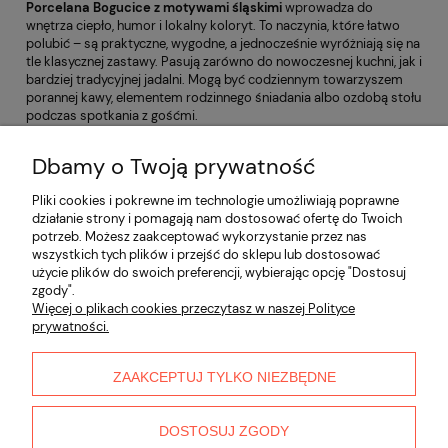
Porcelana Bogucice z motywami śląskimi
wprowadza do
wnętrza ciepło, humor i lokalny koloryt. To naczynia, które łatwo
polubić – są praktyczne, wygodne, a jednocześnie wyróżniają się na
tle klasycznej zastawy. Pasują zarówno do nowoczesnej kuchni, jak i
bardziej tradycyjnej jadalni. Mogą być codziennym towarzyszem
porannej kawy, elementem rodzinnego śniadania albo ozdobą stołu
podczas spotkania z gośćmi.
Wybierając kategorię
Bogucice Śląska
, sięgasz po porcelanę,
Dbamy o Twoją prywatność
która łączy jakość wykonania, funkcjonalność i wzornictwo
inspirowane regionem. To propozycja dla tych, którzy lubią rzeczy z
Pliki cookies i pokrewne im technologie umożliwiają poprawne
charakterem – piękne, użyteczne i pełne opowieści.
działanie strony i pomagają nam dostosować ofertę do Twoich
potrzeb. Możesz zaakceptować wykorzystanie przez nas
Informacje
wszystkich tych plików i przejść do sklepu lub dostosować
użycie plików do swoich preferencji, wybierając opcję "Dostosuj
zgody".
Płatności i dostawa
Więcej o plikach cookies przeczytasz w naszej Polityce
prywatności.
Moje konto
ZAAKCEPTUJ TYLKO NIEZBĘDNE
O nas
DOSTOSUJ ZGODY