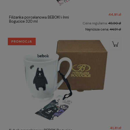
44,91 zł
Filiżanka porcelanowa BEBOKI i Inni
Bogucice 320 ml
Cena regularna:
49,90 zł
Najniższa cena:
44,91 zł
PROMOCJA
41,31 zł