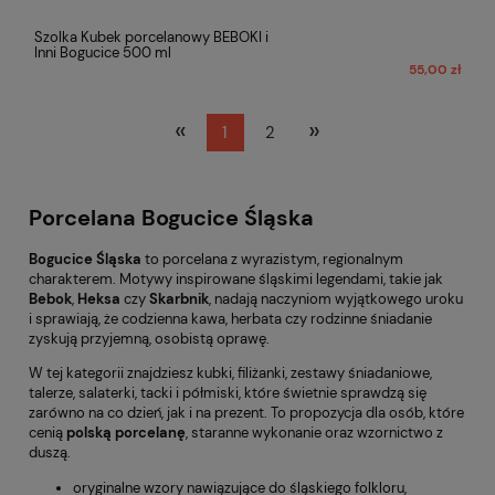
Szolka Kubek porcelanowy BEBOKI i
Inni Bogucice 500 ml
55,00 zł
«
»
1
2
Porcelana Bogucice Śląska
Bogucice Śląska
to porcelana z wyrazistym, regionalnym
charakterem. Motywy inspirowane śląskimi legendami, takie jak
Bebok
,
Heksa
czy
Skarbnik
, nadają naczyniom wyjątkowego uroku
i sprawiają, że codzienna kawa, herbata czy rodzinne śniadanie
zyskują przyjemną, osobistą oprawę.
W tej kategorii znajdziesz kubki, filiżanki, zestawy śniadaniowe,
talerze, salaterki, tacki i półmiski, które świetnie sprawdzą się
zarówno na co dzień, jak i na prezent. To propozycja dla osób, które
cenią
polską porcelanę
, staranne wykonanie oraz wzornictwo z
duszą.
oryginalne wzory nawiązujące do śląskiego folkloru,