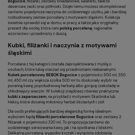
Bogucice
, filiżanki, zestawy śniadaniowe, salaterki, talerze
deserowe, tacki oraz półmiski. Dzięki temu możesz skompletować
zarówno pojedyncze naczynia do codziennego użytku, jak i bardziej
rozbudowany zestaw porcelany z motywami śląskimi. Kolekcja
świetnie sprawdzi się w domu, w pracy, a także jako oryginalny
prezent dla osoby, która ceni
polską porcelanę
, regionalne
wzornictwo i przedmioty z duszą.
Kubki, filiżanki i naczynia z motywami
śląskimi
Porcelana z tej kategorii została zaprojektowana z myślą o
osobach, które lubią otaczać się przedmiotami niebanalnymi.
Kubek porcelanowy BEBOK Bogucice
o pojemności 300 ml, 350
ml, 450 ml czy większa szolka 500 ml to doskonały wybór na
poranną kawę, popołudniową herbatę albo gorącą czekoladę w
chłodniejszy wieczór. W kolekcji znajdziesz również praktyczne
kubki z zaparzaczem
, na przykład z motywem Skarbnika lub
Heksy, które docenią miłośnicy herbat liściastych i ziół.
Dla osób preferujących bardziej elegancką formę idealnym
wyborem będą
filiżanki porcelanowe Bogucice
oraz zestawy 2
filiżanek o pojemności 320 ml. To propozycja zarówno do
codziennego serwowania kawy, jak i na spotkania z bliskimi.
Delikatna porcelana, wygodny kształt i wyraziste zdobienia