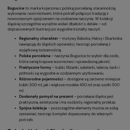
Bogucice
to marka kojarzona z polską porcelaną, starannością
wykonania i wzornictwem, które potrafi połączyć tradycję z
nowoczesnym spojrzeniem na codzienne naczynia. W kolekcji
śląskiej szczególnie wyraźnie widać dbałość o detale – od
dopracowanych ilustracji po wygodne kształty naczyń.
Regionalny charakter
– motywy Beboka, Heksy i Skarbnika
nawiązują do śląskich opowieści, tworząc porcelanę z
wyjątkową tożsamością.
Polska porcelana
– naczynia Bogucice to wybór dla osób,
które cenią krajowe wzornictwo i sprawdzoną jakość.
Praktyczne formy
– kubki, filiżanki, salaterki, talerze, tacki i
półmiski są wygodne w codziennym użytkowaniu.
Różnorodne pojemności
– dostępne są zarówno mniejsze
kubki 300 ml, jak i większe modele 450 ml oraz szolki 500
ml.
Doskonały pomysł na prezent
– porcelana śląska jest
praktyczna, estetyczna i ma osobisty, regionalny przekaz.
Spójna kolekcja
– poszczególne elementy można ze sobą
zestawiać, tworząc komplet dopasowany do własnych
potrzeb.