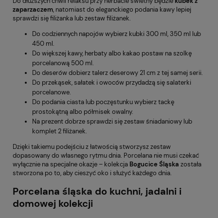
Do dłuższych chwil relaksu przy herbacie świetny będzie
kubek z
zaparzaczem
, natomiast do eleganckiego podania kawy lepiej
sprawdzi się filiżanka lub zestaw filiżanek.
Do codziennych napojów wybierz kubki 300 ml, 350 ml lub
450 ml.
Do większej kawy, herbaty albo kakao postaw na szolkę
porcelanową 500 ml.
Do deserów dobierz talerz deserowy 21 cm z tej samej serii.
Do przekąsek, sałatek i owoców przydadzą się salaterki
porcelanowe.
Do podania ciasta lub poczęstunku wybierz tackę
prostokątną albo półmisek owalny.
Na prezent dobrze sprawdzi się zestaw śniadaniowy lub
komplet 2 filiżanek.
Dzięki takiemu podejściu z łatwością stworzysz zestaw
dopasowany do własnego rytmu dnia. Porcelana nie musi czekać
wyłącznie na specjalne okazje – kolekcja
Bogucice Śląska
została
stworzona po to, aby cieszyć oko i służyć każdego dnia.
Porcelana śląska do kuchni, jadalni i
domowej kolekcji