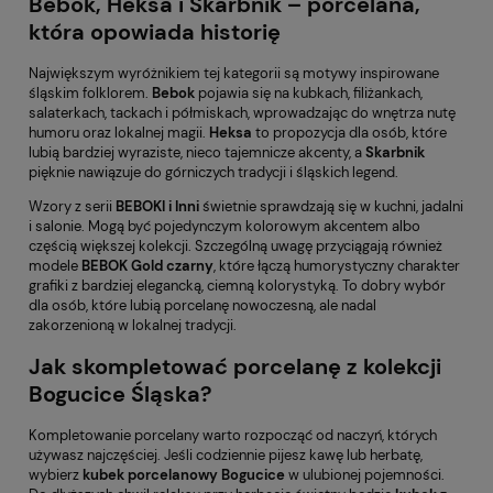
Bebok, Heksa i Skarbnik – porcelana,
która opowiada historię
Największym wyróżnikiem tej kategorii są motywy inspirowane
śląskim folklorem.
Bebok
pojawia się na kubkach, filiżankach,
salaterkach, tackach i półmiskach, wprowadzając do wnętrza nutę
humoru oraz lokalnej magii.
Heksa
to propozycja dla osób, które
lubią bardziej wyraziste, nieco tajemnicze akcenty, a
Skarbnik
pięknie nawiązuje do górniczych tradycji i śląskich legend.
Wzory z serii
BEBOKI i Inni
świetnie sprawdzają się w kuchni, jadalni
i salonie. Mogą być pojedynczym kolorowym akcentem albo
częścią większej kolekcji. Szczególną uwagę przyciągają również
modele
BEBOK Gold czarny
, które łączą humorystyczny charakter
grafiki z bardziej elegancką, ciemną kolorystyką. To dobry wybór
dla osób, które lubią porcelanę nowoczesną, ale nadal
zakorzenioną w lokalnej tradycji.
Jak skompletować porcelanę z kolekcji
Bogucice Śląska?
Kompletowanie porcelany warto rozpocząć od naczyń, których
używasz najczęściej. Jeśli codziennie pijesz kawę lub herbatę,
wybierz
kubek porcelanowy Bogucice
w ulubionej pojemności.