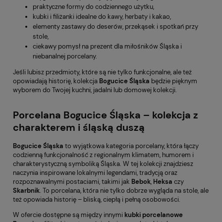
praktyczne formy do codziennego użytku,
kubki i filiżanki idealne do kawy, herbaty i kakao,
elementy zastawy do deserów, przekąsek i spotkań przy
stole,
ciekawy pomysł na prezent dla miłośników Śląska i
niebanalnej porcelany.
Jeśli lubisz przedmioty, które są nie tylko funkcjonalne, ale też
opowiadają historię, kolekcja
Bogucice Śląska
będzie pięknym
wyborem do Twojej kuchni, jadalni lub domowej kolekcji.
Porcelana Bogucice Śląska – kolekcja z
charakterem i śląską duszą
Bogucice Śląska
to wyjątkowa kategoria porcelany, która łączy
codzienną funkcjonalność z regionalnym klimatem, humorem i
charakterystyczną symboliką Śląska. W tej kolekcji znajdziesz
naczynia inspirowane lokalnymi legendami, tradycją oraz
rozpoznawalnymi postaciami, takimi jak
Bebok
,
Heksa
czy
Skarbnik
. To porcelana, która nie tylko dobrze wygląda na stole, ale
też opowiada historię – bliską, ciepłą i pełną osobowości.
W ofercie dostępne są między innymi
kubki porcelanowe