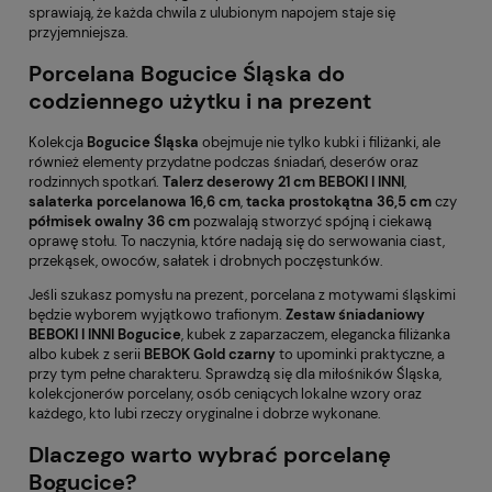
sprawiają, że każda chwila z ulubionym napojem staje się
przyjemniejsza.
Porcelana Bogucice Śląska do
codziennego użytku i na prezent
Kolekcja
Bogucice Śląska
obejmuje nie tylko kubki i filiżanki, ale
również elementy przydatne podczas śniadań, deserów oraz
rodzinnych spotkań.
Talerz deserowy 21 cm BEBOKI I INNI
,
salaterka porcelanowa 16,6 cm
,
tacka prostokątna 36,5 cm
czy
półmisek owalny 36 cm
pozwalają stworzyć spójną i ciekawą
oprawę stołu. To naczynia, które nadają się do serwowania ciast,
przekąsek, owoców, sałatek i drobnych poczęstunków.
Jeśli szukasz pomysłu na prezent, porcelana z motywami śląskimi
będzie wyborem wyjątkowo trafionym.
Zestaw śniadaniowy
BEBOKI I INNI Bogucice
, kubek z zaparzaczem, elegancka filiżanka
albo kubek z serii
BEBOK Gold czarny
to upominki praktyczne, a
przy tym pełne charakteru. Sprawdzą się dla miłośników Śląska,
kolekcjonerów porcelany, osób ceniących lokalne wzory oraz
każdego, kto lubi rzeczy oryginalne i dobrze wykonane.
Dlaczego warto wybrać porcelanę
Bogucice?