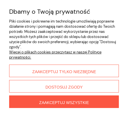
Dbamy o Twoją prywatność
Nie znaleziono produktów spełniających podane
kryteria.
Pliki cookies i pokrewne im technologie umożliwiają poprawne
działanie strony i pomagają nam dostosować ofertę do Twoich
potrzeb. Możesz zaakceptować wykorzystanie przez nas
Informacje
wszystkich tych plików i przejść do sklepu lub dostosować
użycie plików do swoich preferencji, wybierając opcję "Dostosuj
zgody".
Płatności i dostawa
Więcej o plikach cookies przeczytasz w naszej Polityce
prywatności.
Moje konto
ZAAKCEPTUJ TYLKO NIEZBĘDNE
O nas
DOSTOSUJ ZGODY
ZAAKCEPTUJ WSZYSTKIE
pokaż pełną wersję strony