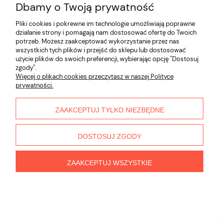
Dbamy o Twoją prywatność
kryteria.
Pliki cookies i pokrewne im technologie umożliwiają poprawne
działanie strony i pomagają nam dostosować ofertę do Twoich
Informacje
potrzeb. Możesz zaakceptować wykorzystanie przez nas
wszystkich tych plików i przejść do sklepu lub dostosować
użycie plików do swoich preferencji, wybierając opcję "Dostosuj
Płatności i dostawa
zgody".
Więcej o plikach cookies przeczytasz w naszej Polityce
Moje konto
prywatności.
O nas
ZAAKCEPTUJ TYLKO NIEZBĘDNE
DOSTOSUJ ZGODY
ZAAKCEPTUJ WSZYSTKIE
pokaż pełną wersję strony
Sklep internetowy Shoper.pl