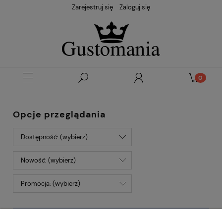
Zarejestruj się
Zaloguj się
Opcje przeglądania
Dostępność: (wybierz)
Nowość: (wybierz)
Promocja: (wybierz)
Nie znaleziono produktów spełniających podane