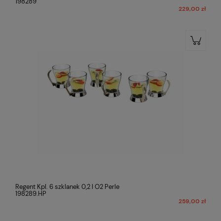
198289
229,00 zł
Regent Kpl. 6 szklanek 0,2 l O2 Perle
198289.HP
259,00 zł