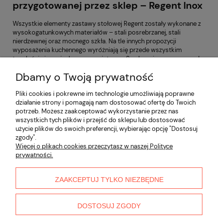
przygotowanej przez sklep – Regent Inox
Wszystkie elementy zastawy stołowej Regent zostały wykonane z
wysokogatunkowych materiałów – stali posrebrzanej, stali
nierdzewnej oraz mocnego szkła. Na tle innych propozycji
wyposażenia kuchennego wyróżniają się przede wszystkim
trwałością i oryginalnym wzornictwem. Serdecznie zapraszamy do
skorzystania z dostępnej oferty i zakupu ekskluzywnych
Dbamy o Twoją prywatność
akcesoriów kuchennych Regent. Gwarantujemy jakość w zgodzie z
ceną, a także bezpieczne formy dostawy. Życzymy udanych
Pliki cookies i pokrewne im technologie umożliwiają poprawne
zakupów!
działanie strony i pomagają nam dostosować ofertę do Twoich
potrzeb. Możesz zaakceptować wykorzystanie przez nas
Informacje
wszystkich tych plików i przejść do sklepu lub dostosować
użycie plików do swoich preferencji, wybierając opcję "Dostosuj
zgody".
Płatności i dostawa
Więcej o plikach cookies przeczytasz w naszej Polityce
prywatności.
Moje konto
ZAAKCEPTUJ TYLKO NIEZBĘDNE
O nas
DOSTOSUJ ZGODY