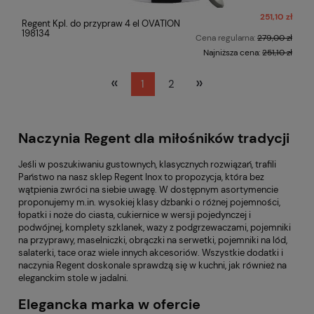
251,10 zł
Regent Kpl. do przypraw 4 el OVATION
198134
Cena regularna:
279,00 zł
Najniższa cena:
251,10 zł
«
»
1
2
Naczynia Regent dla miłośników tradycji
Jeśli w poszukiwaniu gustownych, klasycznych rozwiązań, trafili
Państwo na nasz sklep Regent Inox to propozycja, która bez
wątpienia zwróci na siebie uwagę. W dostępnym asortymencie
proponujemy m.in. wysokiej klasy dzbanki o różnej pojemności,
łopatki i noże do ciasta, cukiernice w wersji pojedynczej i
podwójnej, komplety szklanek, wazy z podgrzewaczami, pojemniki
na przyprawy, maselniczki, obrączki na serwetki, pojemniki na lód,
salaterki, tace oraz wiele innych akcesoriów. Wszystkie dodatki i
naczynia Regent doskonale sprawdzą się w kuchni, jak również na
eleganckim stole w jadalni.
Elegancka marka w ofercie