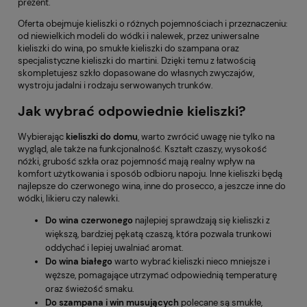
prezent.
Oferta obejmuje kieliszki o różnych pojemnościach i przeznaczeniu:
od niewielkich modeli do wódki i nalewek, przez uniwersalne
kieliszki do wina, po smukłe kieliszki do szampana oraz
specjalistyczne kieliszki do martini. Dzięki temu z łatwością
skompletujesz szkło dopasowane do własnych zwyczajów,
wystroju jadalni i rodzaju serwowanych trunków.
Jak wybrać odpowiednie kieliszki?
Wybierając
kieliszki do domu
, warto zwrócić uwagę nie tylko na
wygląd, ale także na funkcjonalność. Kształt czaszy, wysokość
nóżki, grubość szkła oraz pojemność mają realny wpływ na
komfort użytkowania i sposób odbioru napoju. Inne kieliszki będą
najlepsze do czerwonego wina, inne do prosecco, a jeszcze inne do
wódki, likieru czy nalewki.
Do wina czerwonego
najlepiej sprawdzają się kieliszki z
większą, bardziej pękatą czaszą, która pozwala trunkowi
oddychać i lepiej uwalniać aromat.
Do wina białego
warto wybrać kieliszki nieco mniejsze i
węższe, pomagające utrzymać odpowiednią temperaturę
oraz świeżość smaku.
Do szampana i win musujących
polecane są smukłe,