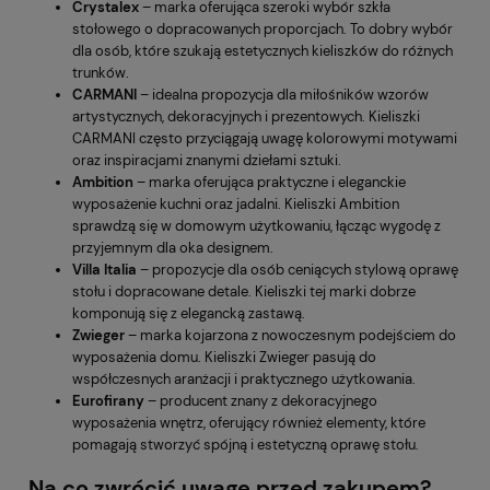
Crystalex
– marka oferująca szeroki wybór szkła
stołowego o dopracowanych proporcjach. To dobry wybór
dla osób, które szukają estetycznych kieliszków do różnych
trunków.
CARMANI
– idealna propozycja dla miłośników wzorów
artystycznych, dekoracyjnych i prezentowych. Kieliszki
CARMANI często przyciągają uwagę kolorowymi motywami
oraz inspiracjami znanymi dziełami sztuki.
Ambition
– marka oferująca praktyczne i eleganckie
wyposażenie kuchni oraz jadalni. Kieliszki Ambition
sprawdzą się w domowym użytkowaniu, łącząc wygodę z
przyjemnym dla oka designem.
Villa Italia
– propozycje dla osób ceniących stylową oprawę
stołu i dopracowane detale. Kieliszki tej marki dobrze
komponują się z elegancką zastawą.
Zwieger
– marka kojarzona z nowoczesnym podejściem do
wyposażenia domu. Kieliszki Zwieger pasują do
współczesnych aranżacji i praktycznego użytkowania.
Eurofirany
– producent znany z dekoracyjnego
wyposażenia wnętrz, oferujący również elementy, które
pomagają stworzyć spójną i estetyczną oprawę stołu.
Na co zwrócić uwagę przed zakupem?