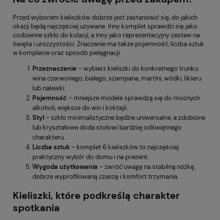
Przed wyborem kieliszków dobrze jest zastanowić się, do jakich
okazji będą najczęściej używane. Inny komplet sprawdzi się jako
codzienne szkło do kolacji, a inny jako reprezentacyjny zestaw na
święta i uroczystości. Znaczenie ma także pojemność, liczba sztuk
w komplecie oraz sposób pielęgnacji.
Przeznaczenie
– wybierz kieliszki do konkretnego trunku:
wina czerwonego, białego, szampana, martini, wódki, likieru
lub nalewki.
Pojemność
– mniejsze modele sprawdzą się do mocnych
alkoholi, większe do win i koktajli.
Styl
– szkło minimalistyczne będzie uniwersalne, a zdobione
lub kryształowe doda stołowi bardziej odświętnego
charakteru.
Liczba sztuk
– komplet 6 kieliszków to najczęściej
praktyczny wybór do domu i na prezent.
Wygoda użytkowania
– zwróć uwagę na stabilną nóżkę,
dobrze wyprofilowaną czaszę i komfort trzymania.
Kieliszki, które podkreślą charakter
spotkania