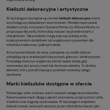
Kieliszki dekoracyjne i artystyczne
W tej kategorii dostępne są również
kieliszki dekoracyjne
, które
wyróżniają się niebanalnym wzornictwem. Modele inspirowane
dziełami sztuki, motywami Gustava Klimta czy Alfonsa Muchy to
propozycje dla osób, które lubią otaczać się przedmiotami z
charakterem. Takie kieliszki mogą stać się ozdobą stołu,
kolekcjonerskim dodatkiem lub wyjątkowym prezentem dla
miłośnika malarstwa i pięknych detali.
Artystyczne kieliszki do wina, szampana czy wódki dobrze
odnajdują się w aranżacjach klasycznych, glamour i eklektycznych.
Pozwalają stworzyć wyjątkowy klimat nawet wtedy, gdy
serwowany jest prosty toast lub domowa nalewka. To drobny
element, który potrafi znacząco podnieść estetykę całego
spotkania.
Marki kieliszków dostępne w ofercie
Wybierając szkło stołowe, warto zwracać uwagę na producenta.
Renomowane marki dbają o jakość wykonania, przejrzystość szkła,
trwałość oraz wygodę użytkowania. W tej kategorii znajdziesz
kieliszki marek cenionych zarówno przez miłośników klasyki, jak i