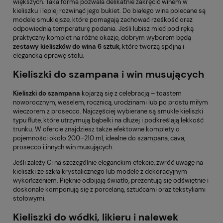
większych. Taka forma pozwala delikatnie zakręcić winem w
kieliszku i lepiej rozwinąć jego bukiet. Do białego wina polecane są
modele smuklejsze, które pomagają zachować rześkość oraz
odpowiednią temperaturę podania. Jeśli lubisz mieć pod ręką
praktyczny komplet na różne okazje, dobrym wyborem będą
zestawy kieliszków do wina 6 sztuk
, które tworzą spójną i
elegancką oprawę stołu.
Kieliszki do szampana i win musujących
Kieliszki do szampana
kojarzą się z celebracją – toastem
noworocznym, weselem, rocznicą, urodzinami lub po prostu miłym
wieczorem z prosecco. Najczęściej wybierane są smukłe kieliszki
typu flute, które utrzymują bąbelki na dłużej i podkreślają lekkość
trunku. W ofercie znajdziesz także efektowne komplety o
pojemności około 200–210 ml, idealne do szampana, cava,
prosecco i innych win musujących.
Jeśli zależy Ci na szczególnie eleganckim efekcie, zwróć uwagę na
kieliszki ze szkła krystalicznego lub modele z dekoracyjnym
wykończeniem. Pięknie odbijają światło, prezentują się odświętnie i
doskonale komponują się z porcelaną, sztućcami oraz tekstyliami
stołowymi.
Kieliszki do wódki, likieru i nalewek