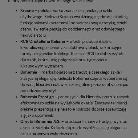
osoby poszukujące nowoczesnego wzornictwa.
Krosno
– polska marka znana z eleganckiego szkła
użytkowego. Kieliszki Krosno wyróżniają się dobrą jakością,
funkcjonalnymi kształtami i ponadczasową estetyką, dzięki
czemu świetnie pasują do codziennego oraz odświętnego
nakrycia stołu.
RCR Cristalleria Italiana
– włoski producent szkła
krystalicznego, ceniony za efektowny blask, dekoracyjne
formy i eleganckie kolekcje. Kieliszki RCR to dobry wybór
dla osób, które lubią połączenie praktyczności z
luksusowym wyglądem.
Bohemia
– marka kojarzona z tradycją czeskiego szkła i
klasyczną elegancją. Kieliszki Bohemia często wybierane są
do wina, likierów i nalewek, szczególnie przez osoby ceniące
ponadczasowy styl.
Bohemia Prestige
– propozycja dla klientów poszukujących
efektownego szkła na wyjątkowe okazje. Zestawy tej marki
pięknie prezentują się na stole i bardzo dobrze sprawdzają
się jako upominek.
Crystal Bohemia A.S.
– producent znany z tradycji wyrobu
szkła i kryształu. Kieliszki tej marki wyróżniają się elegancją
oraz starannym wykończeniem.