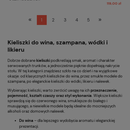
119,00 zł
«
»
1
2
3
4
5
Kieliszki do wina, szampana, wódki i
likieru
Dobrze dobrane
kieliszki
podkreślają smak, aromat i charakter
serwowanych trunków, a jednocześnie pięknie dopełniają nakrycie
stołu. W tej kategorii znajdziesz szkło na co dzień i na wyjątkowe
okazje: od klasycznych kieliszków do wina, przez smukłe modele do
szampana, po eleganckie kieliszki do wódki, likieru i nalewek.
Wybierając kieliszki, warto zwrócić uwagę na ich
przeznaczenie,
pojemność, kształt czaszy oraz styl wykonania
. Większe kieliszki
sprawdzą się do czerwonego wina, smuklejsze do białego i
musującego, a niewielkie modele będą idealne do mocniejszych
alkoholi oraz domowych nalewek.
Do wina
– dla lepszego wydobycia aromatu i eleganckiej
prezentacji.