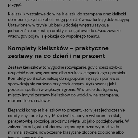
przyjęć.
Kieliszki kryształowe do wina, kieliszki do szampana oraz kieliszki
do mocniejszych alkoholi mogą pełnić również funkcję dekoracyjną.
Ustawione w witrynie lub barku dodają wnętrzu szyku, a
jednocześnie pozostają praktyczne i gotowe do użycia zawsze
wtedy, gdy pojawi się okazja do wspólnego toastu.
Komplety kieliszków – praktyczne
zestawy na co dzień i na prezent
Zestaw kieliszków
to wygodne rozwiązanie, gdy chcesz szybko
uzupełnić domową zastawę albo szukasz eleganckiego upominku.
Komplety po 6 sztuk należą do najpopularniejszych, ponieważ
sprawdzają się zarówno przy codziennym użytkowaniu, jak i
podczas spotkań w większym gronie. W ofercie dostępne są
między innymi zestawy kieliszków do wódki, wina, szampana,
martini, likieru i nalewek.
Elegancki komplet kieliszków to prezent, który jest jednocześnie
estetyczny i praktyczny. Może być trafionym wyborem na ślub,
parapetówkę, rocznicę, urodziny, święta lub jako podziękowanie. W
zależności od gustu obdarowanej osoby można wybrać szkło
minimalistyczne, nowoczesne, klasyczne, złocone, zdobione albo
inspirowane sztuką.