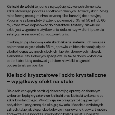
Kieliszki do wódki
to jedne z najczęściej używanych elementów
szkła stołowego podczas spotkań rodzinnych i towarzyskich. Mogą
mieć formę prostą, minimalistyczną albo bardziej dekoracyjną.
Popularne są komplety 6 sztuk o pojemności 35 ml, 50 ml lub 60
ml, które łatwo dopasować do charakteru zastawy. Niewielkie
szkło jest wygodne w użytkowaniu, dobrze leży w dłoni i pozwala
estetycznie serwować schłodzone trunki.
Osobną grupę stanowią
kieliszki do likieru i nalewki
. Ich mniejsza
pojemność, często około 55 ml, sprawia, że idealnie nadają się do
alkoholi degustacyjnych, słodkich likierów, domowych nalewek,
ajerkoniaku czy ziołowych specjałów. To także dobry wybór dla
osób, które lubią podawać gościom niewielki, elegancki
poczęstunek po posiłku.
Kieliszki kryształowe i szkło krystaliczne
– wyjątkowy efekt na stole
Dla osób ceniących bardziej dekoracyjną oprawę doskonałym
wyborem będą
kryształowe kieliszki
oraz kieliszki wykonane ze
szkła krystalicznego. Wyróżniają się przejrzystością, pięknym
połyskiem i przyjemną dla oka grą światła. Modele o ozdobnych
szlifach, takie jak eleganckie kolekcje inspirowane klasyką, świetnie
sprawdzają się podczas uroczystych kolacji, świąt, jubileuszy i