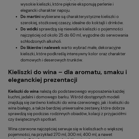
wysokie kieliszki, które pięknie eksponują perlenie i
elegancki charakter napoju.
Do martini
wybierane są charakterystyczne kieliszki o
szerokiej, stożkowej czaszy, idealne do koktajli i drinków.
Do wódki
sprawdzą się niewielkie kieliszki o pojemności
najczęściej od około 25 do 60 ml, wygodne do serwowania
schłodzonych alkoholi.
Do likierów i nalewek
warto wybrać małe, dekoracyjne
kieliszki, które podkreślą intensywny kolor oraz charakter
domowych i deserowych trunków.
Kieliszki do wina – dla aromatu, smaku i
eleganckiej prezentacji
Kieliszki do wina
należą do podstawowego wyposażenia każdej
kuchni, jadalni i domowego barku. Wśród dostępnych modeli
znajdują się zarówno kieliszki do wina czerwonego, jak i kieliszki do
wina białego, a także bardziej uniwersalne zestawy, które dobrze
sprawdzą się podczas rodzinnych obiadów, kolacji z przyjaciółmi
czy świątecznych spotkań.
Wina czerwone najczęściej serwuje się w kieliszkach o większej
pojemności, na przykład 270 ml, 300 ml, 400 ml, a nawet