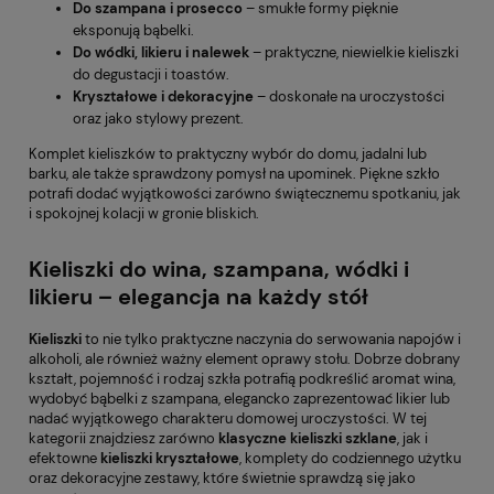
Do szampana i prosecco
– smukłe formy pięknie
eksponują bąbelki.
Do wódki, likieru i nalewek
– praktyczne, niewielkie kieliszki
do degustacji i toastów.
Kryształowe i dekoracyjne
– doskonałe na uroczystości
oraz jako stylowy prezent.
Komplet kieliszków to praktyczny wybór do domu, jadalni lub
barku, ale także sprawdzony pomysł na upominek. Piękne szkło
potrafi dodać wyjątkowości zarówno świątecznemu spotkaniu, jak
i spokojnej kolacji w gronie bliskich.
Kieliszki do wina, szampana, wódki i
likieru – elegancja na każdy stół
Kieliszki
to nie tylko praktyczne naczynia do serwowania napojów i
alkoholi, ale również ważny element oprawy stołu. Dobrze dobrany
kształt, pojemność i rodzaj szkła potrafią podkreślić aromat wina,
wydobyć bąbelki z szampana, elegancko zaprezentować likier lub
nadać wyjątkowego charakteru domowej uroczystości. W tej
kategorii znajdziesz zarówno
klasyczne kieliszki szklane
, jak i
efektowne
kieliszki kryształowe
, komplety do codziennego użytku
oraz dekoracyjne zestawy, które świetnie sprawdzą się jako