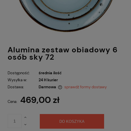
Alumina zestaw obiadowy 6
osób sky 72
Dostępność:
średnia ilość
Wysyłka w:
24 H kurier
Dostawa:
Darmowa
sprawdź formy dostawy
Cena nie zawiera ewentualnych kosztów płatności
469,00 zł
Cena:
DO KOSZYKA