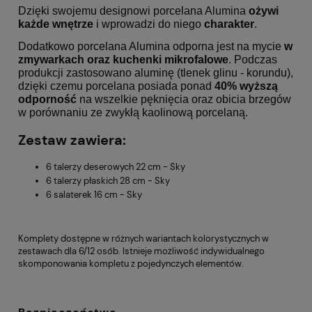
Dzięki swojemu designowi porcelana Alumina
ożywi
każde wnętrze
i wprowadzi do niego
charakter
.
Dodatkowo porcelana Alumina odporna jest na mycie
w
zmywarkach oraz kuchenki mikrofalowe
. Podczas
produkcji zastosowano aluminę (tlenek glinu - korundu),
dzięki czemu porcelana posiada ponad
40% wyższą
odporność
na wszelkie pęknięcia oraz obicia brzegów
w porównaniu ze zwykłą kaolinową porcelaną.
Zestaw zawiera:
6 talerzy deserowych 22 cm - Sky
6 talerzy płaskich 28 cm - Sky
6 salaterek 16 cm - Sky
Komplety dostępne w różnych wariantach kolorystycznych w
zestawach dla 6/12 osób. Istnieje możliwość indywidualnego
skomponowania kompletu z pojedynczych elementów.