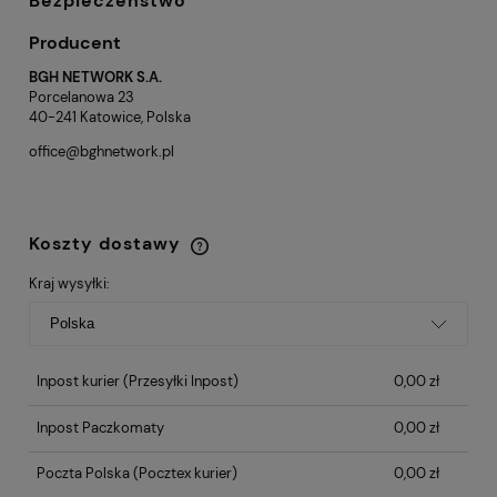
Bezpieczeństwo
Producent
BGH NETWORK S.A.
Porcelanowa 23
40-241 Katowice, Polska
office@bghnetwork.pl
Koszty dostawy
Cena nie zawiera ewentualnych kosztów
płatności
Kraj wysyłki:
Inpost kurier
(Przesyłki Inpost)
0,00 zł
Inpost Paczkomaty
0,00 zł
Poczta Polska
(Pocztex kurier)
0,00 zł