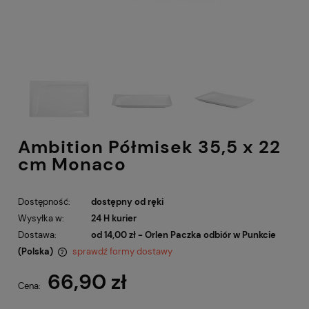
Ambition Półmisek 35,5 x 22
cm Monaco
Dostępność:
dostępny od ręki
Wysyłka w:
24 H kurier
Dostawa:
od 14,00 zł
- Orlen Paczka odbiór w Punkcie
(Polska)
sprawdź formy dostawy
Cena nie zawiera ewentualnych kosztów płatności
66,90 zł
Cena: