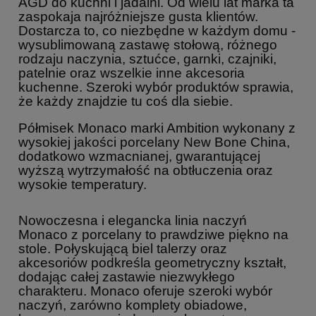
AGD do kuchni i jadalni. Od wielu lat marka ta
zaspokaja najróżniejsze gusta klientów.
Dostarcza to, co niezbędne w każdym domu -
wysublimowaną zastawę stołową, różnego
rodzaju naczynia, sztućce, garnki, czajniki,
patelnie oraz wszelkie inne akcesoria
kuchenne. Szeroki wybór produktów sprawia,
że każdy znajdzie tu coś dla siebie.
Półmisek Monaco marki Ambition wykonany z
wysokiej jakości porcelany New Bone China,
dodatkowo wzmacnianej, gwarantującej
wyższą wytrzymałość na obtłuczenia oraz
wysokie temperatury.
Nowoczesna i elegancka linia naczyń
Monaco z porcelany to prawdziwe piękno na
stole. Połyskującą biel talerzy oraz
akcesoriów podkreśla geometryczny kształt,
dodając całej zastawie niezwykłego
charakteru. Monaco oferuje szeroki wybór
naczyń, zarówno komplety obiadowe,