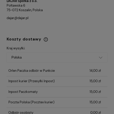
DAJAR Spółka z o.o.
Połtawska 6
75-072 Koszalin, Polska
dajar@dajar.pl
Koszty dostawy
Cena nie zawiera ewentualnych kosztów
płatności
Kraj wysyłki:
Orlen Paczka odbiór w Punkcie
14,00 zł
Inpost kurier
(Przesyłki Inpost)
15,00 zł
Inpost Paczkomaty
15,00 zł
Poczta Polska
(Pocztex kurier)
15,00 zł
Odbiór osobisty
0,00 zł