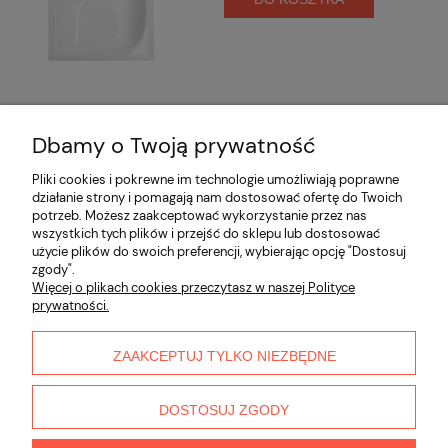
Dbamy o Twoją prywatność
Opinie o produkcie (0)
Pliki cookies i pokrewne im technologie umożliwiają poprawne
działanie strony i pomagają nam dostosować ofertę do Twoich
potrzeb. Możesz zaakceptować wykorzystanie przez nas
Informacje
wszystkich tych plików i przejść do sklepu lub dostosować
użycie plików do swoich preferencji, wybierając opcję "Dostosuj
zgody".
Płatności i dostawa
Więcej o plikach cookies przeczytasz w naszej Polityce
prywatności.
Moje konto
ZAAKCEPTUJ TYLKO NIEZBĘDNE
O nas
DOSTOSUJ ZGODY